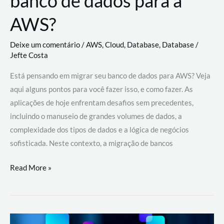
banco de dados para a
AWS?
Deixe um comentário
/
AWS
,
Cloud
,
Database
,
Database
/
Jefte Costa
Está pensando em migrar seu banco de dados para AWS? Veja
aqui alguns pontos para você fazer isso, e como fazer. As
aplicações de hoje enfrentam desafios sem precedentes,
incluindo o manuseio de grandes volumes de dados, a
complexidade dos tipos de dados e a lógica de negócios
sofisticada. Neste contexto, a migração de bancos
Por
Read More »
que
migrar
meu
banco