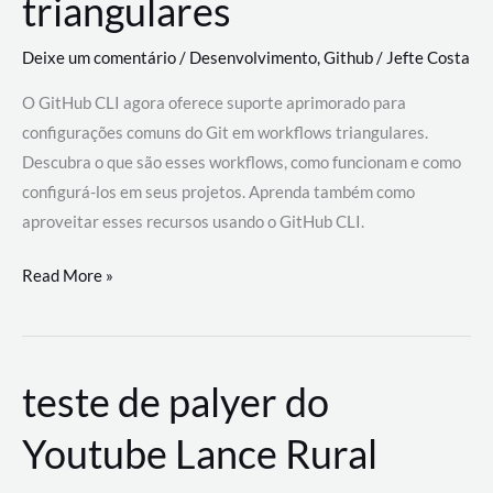
triangulares
Deixe um comentário
/
Desenvolvimento
,
Github
/
Jefte Costa
O GitHub CLI agora oferece suporte aprimorado para
configurações comuns do Git em workflows triangulares.
Descubra o que são esses workflows, como funcionam e como
configurá-los em seus projetos. Aprenda também como
aproveitar esses recursos usando o GitHub CLI.
GitHub
Read More »
CLI
revoluciona
fluxos
teste de palyer do
de
trabalho
Youtube Lance Rural
com
suporte