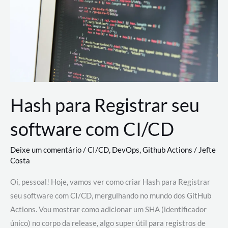
estão
revolucionando
o
desenvolvimento
de
novas
AI
Hash para Registrar seu
software com CI/CD
Deixe um comentário
/
CI/CD
,
DevOps
,
Github Actions
/
Jefte
Costa
Oi, pessoal! Hoje, vamos ver como criar Hash para Registrar
seu software com CI/CD, mergulhando no mundo dos GitHub
Actions. Vou mostrar como adicionar um SHA (identificador
único) no corpo da release, algo super útil para registros de