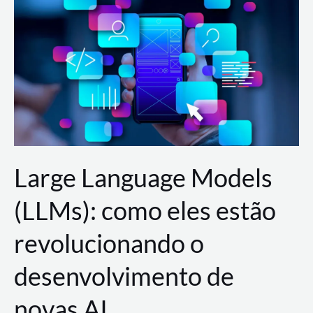
de
dados
para
a
AWS?
Large Language Models
(LLMs): como eles estão
revolucionando o
desenvolvimento de
novas AI