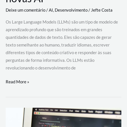
Deixe um comentário
/
AI
,
Desenvolvimento
/
Jefte Costa
Os Large Language Models (LLMs) são um tipo de modelo de
aprendizado profundo que são treinados em grandes
quantidades de dados de texto. Eles são capazes de gerar
texto semelhante ao humano, traduzir idiomas, escrever
diferentes tipos de conteúdo criativo e responder às suas
perguntas de forma informativa. Os LLMs estão
revolucionando o desenvolvimento de
Large
Read More »
Language
Models
(LLMs):
como
eles