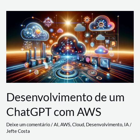
e
Acesso
(IAM)
na
Nuvem:
Google
Cloud,
AWS
e
Azure
Desenvolvimento de um
ChatGPT com AWS
Deixe um comentário
/
AI
,
AWS
,
Cloud
,
Desenvolvimento
,
IA
/
Jefte Costa