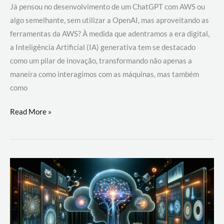
Já pensou no desenvolvimento de um ChatGPT com AWS ou
algo semelhante, sem utilizar a OpenAI, mas aproveitando as
ferramentas da AWS? À medida que adentramos a era digital,
a Inteligência Artificial (IA) generativa tem se destacado
como um pilar de inovação, transformando não apenas a
maneira como interagimos com as máquinas, mas também
como
Desenvolvimento
Read More »
de
um
ChatGPT
com
AWS