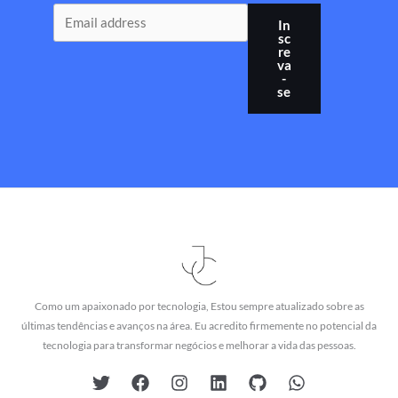
In
sc
re
va
-
se
Como um apaixonado por tecnologia, Estou sempre atualizado sobre as
últimas tendências e avanços na área. Eu acredito firmemente no potencial da
tecnologia para transformar negócios e melhorar a vida das pessoas.