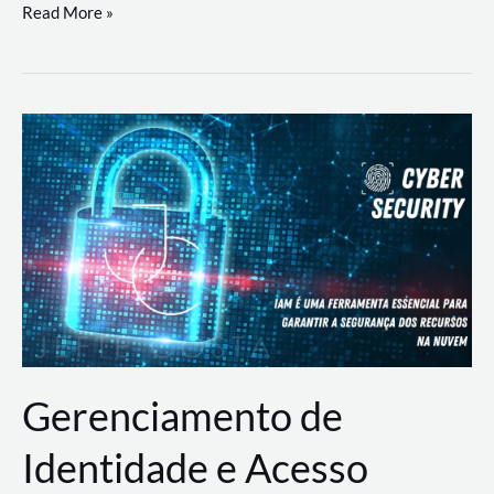
DevSecOps
Read More »
na
Prática:
Integrando
Desenvolvimento,
Segurança
e
Operações
Gerenciamento de
Identidade e Acesso