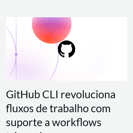
Ir
para
o
conteúdo
GitHub CLI revoluciona
fluxos de trabalho com
suporte a workflows