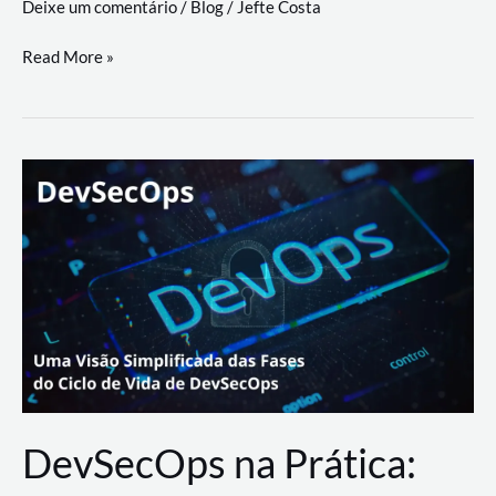
Deixe um comentário
/
Blog
/
Jefte Costa
a
workflows
teste
Read More »
triangulares
de
palyer
do
Youtube
Lance
Rural
DevSecOps na Prática: