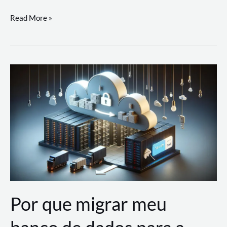
Utilizando
Read More »
as
Soluções
de
IA
Generativa
na
AWS
Por que migrar meu