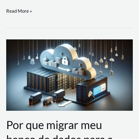
Utilizando
Read More »
as
Soluções
de
IA
Generativa
na
AWS
Por que migrar meu