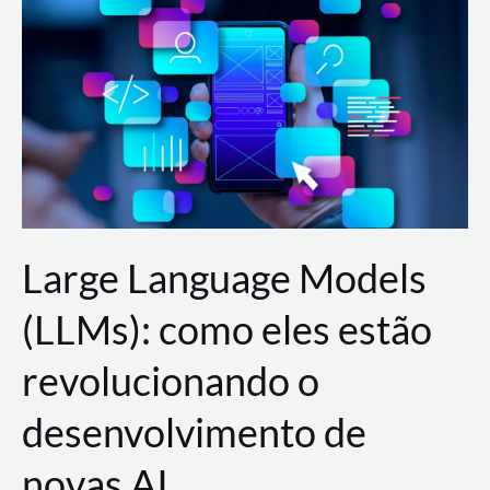
de
dados
para
a
AWS?
Large Language Models
(LLMs): como eles estão
revolucionando o
desenvolvimento de
novas AI