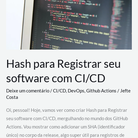
estão
revolucionando
o
desenvolvimento
de
novas
AI
Hash para Registrar seu
software com CI/CD
Deixe um comentário
/
CI/CD
,
DevOps
,
Github Actions
/
Jefte
Costa
Oi, pessoal! Hoje, vamos ver como criar Hash para Registrar
seu software com CI/CD, mergulhando no mundo dos GitHub
Actions. Vou mostrar como adicionar um SHA (identificador
único) no corpo da release, algo super útil para registros de