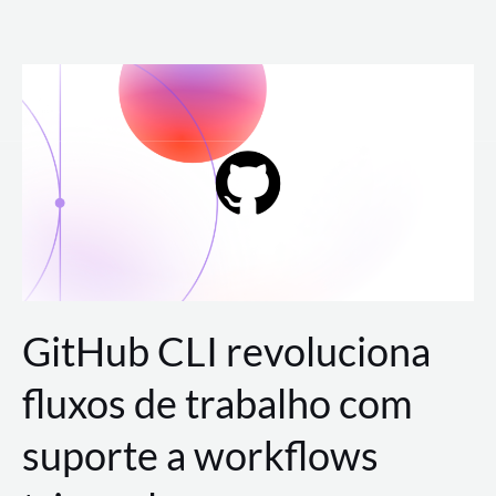
Ir
para
o
conteúdo
GitHub CLI revoluciona
fluxos de trabalho com
suporte a workflows