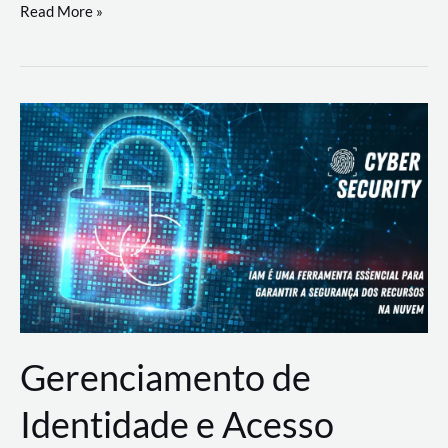
DevSecOps
Read More »
na
Prática:
Integrando
Desenvolvimento,
Segurança
e
Operações
Gerenciamento de
Identidade e Acesso