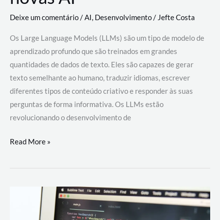
Deixe um comentário
/
AI
,
Desenvolvimento
/
Jefte Costa
Os Large Language Models (LLMs) são um tipo de modelo de
aprendizado profundo que são treinados em grandes
quantidades de dados de texto. Eles são capazes de gerar
texto semelhante ao humano, traduzir idiomas, escrever
diferentes tipos de conteúdo criativo e responder às suas
perguntas de forma informativa. Os LLMs estão
revolucionando o desenvolvimento de
Large
Read More »
Language
Models
(LLMs):
como
eles