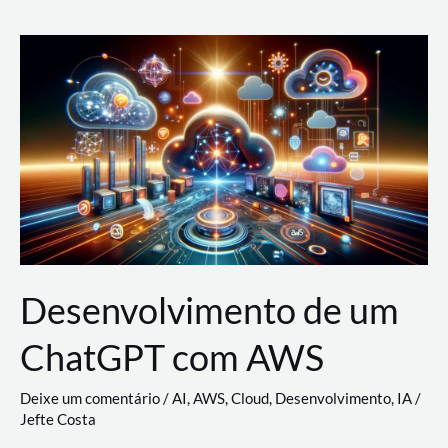
e
Acesso
(IAM)
na
Nuvem:
Google
Cloud,
AWS
e
Azure
Desenvolvimento de um
ChatGPT com AWS
Deixe um comentário
/
AI
,
AWS
,
Cloud
,
Desenvolvimento
,
IA
/
Jefte Costa