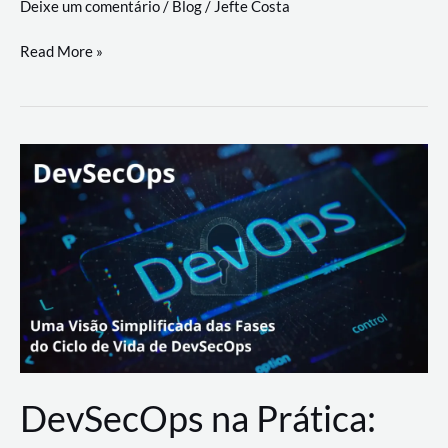
Deixe um comentário
/
Blog
/
Jefte Costa
a
workflows
teste
Read More »
triangulares
de
palyer
do
Youtube
Lance
Rural
DevSecOps na Prática: