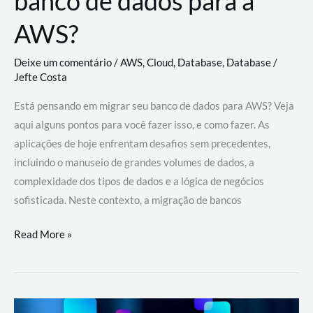
banco de dados para a
AWS?
Deixe um comentário
/
AWS
,
Cloud
,
Database
,
Database
/
Jefte Costa
Está pensando em migrar seu banco de dados para AWS? Veja
aqui alguns pontos para você fazer isso, e como fazer. As
aplicações de hoje enfrentam desafios sem precedentes,
incluindo o manuseio de grandes volumes de dados, a
complexidade dos tipos de dados e a lógica de negócios
sofisticada. Neste contexto, a migração de bancos
Por
Read More »
que
migrar
meu
banco