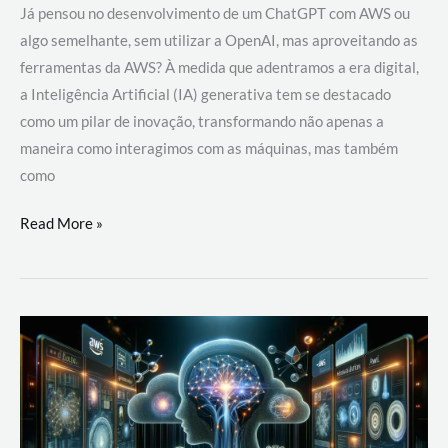
Já pensou no desenvolvimento de um ChatGPT com AWS ou
algo semelhante, sem utilizar a OpenAI, mas aproveitando as
ferramentas da AWS? À medida que adentramos a era digital,
a Inteligência Artificial (IA) generativa tem se destacado
como um pilar de inovação, transformando não apenas a
maneira como interagimos com as máquinas, mas também
como
Desenvolvimento
Read More »
de
um
ChatGPT
com
AWS