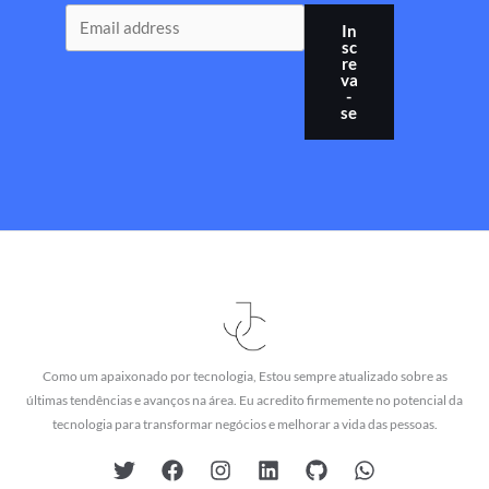
In
sc
re
va
-
se
Como um apaixonado por tecnologia, Estou sempre atualizado sobre as
últimas tendências e avanços na área. Eu acredito firmemente no potencial da
tecnologia para transformar negócios e melhorar a vida das pessoas.