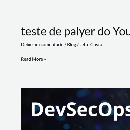
CLI
revoluciona
fluxos
teste de palyer do Yo
de
trabalho
Deixe um comentário
/
Blog
/
Jefte Costa
com
suporte
teste
Read More »
a
de
workflows
palyer
triangulares
do
Youtube
Lance
Rural