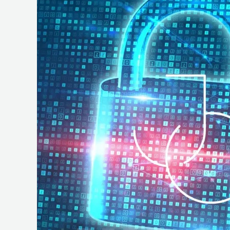
e
Operações