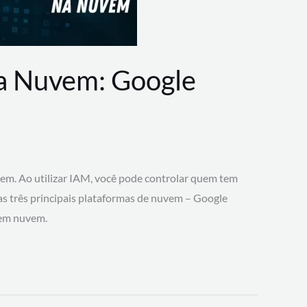
na Nuvem: Google
vem. Ao utilizar IAM, você pode controlar quem tem
 as três principais plataformas de nuvem – Google
 em nuvem.