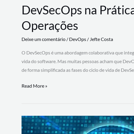
DevSecOps na Prática
Operações
Deixe um comentário
/
DevOps
/
Jefte Costa
O DevSecOps é uma abordagem colaborativa que integra
vida do software. Mas muitas pessoas acham que DevO
de forma simplificada as fases do ciclo de vida de Dev
DevSecOps
Read More »
na
Prática:
Integrando
Desenvolvimento,
Segurança