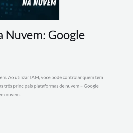
na Nuvem: Google
vem. Ao utilizar IAM, você pode controlar quem tem
 as três principais plataformas de nuvem – Google
 em nuvem.