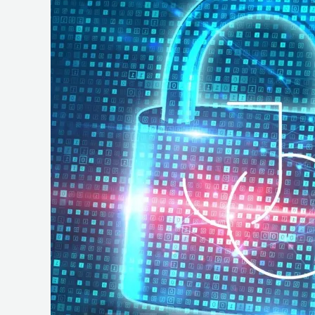
e
Operações