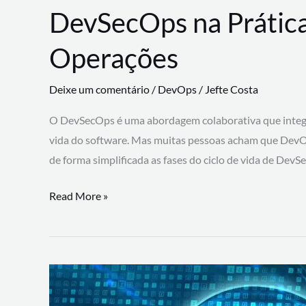
DevSecOps na Prática
Operações
Deixe um comentário
/
DevOps
/
Jefte Costa
O DevSecOps é uma abordagem colaborativa que integra
vida do software. Mas muitas pessoas acham que DevO
de forma simplificada as fases do ciclo de vida de Dev
DevSecOps
Read More »
na
Prática:
Integrando
Desenvolvimento,
Segurança