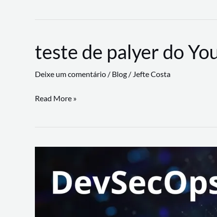
CLI
revoluciona
fluxos
teste de palyer do Yo
de
trabalho
Deixe um comentário
/
Blog
/
Jefte Costa
com
suporte
teste
Read More »
a
de
workflows
palyer
triangulares
do
Youtube
Lance
Rural