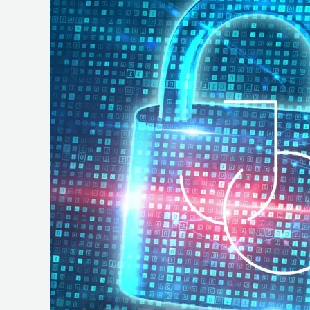
e
Operações