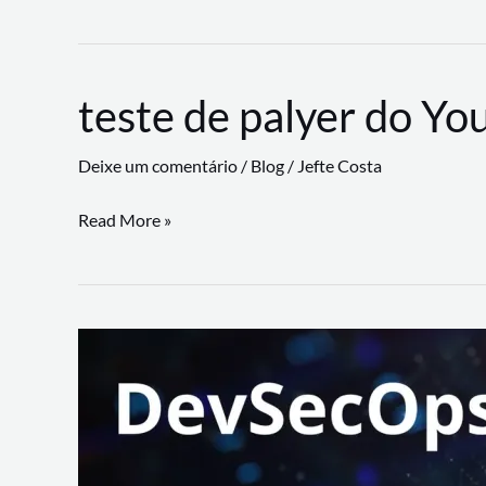
CLI
revoluciona
fluxos
teste de palyer do Yo
de
trabalho
Deixe um comentário
/
Blog
/
Jefte Costa
com
suporte
teste
Read More »
a
de
workflows
palyer
triangulares
do
Youtube
Lance
Rural