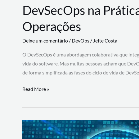
DevSecOps na Prática
Operações
Deixe um comentário
/
DevOps
/
Jefte Costa
O DevSecOps é uma abordagem colaborativa que integra
vida do software. Mas muitas pessoas acham que DevO
de forma simplificada as fases do ciclo de vida de Dev
DevSecOps
Read More »
na
Prática:
Integrando
Desenvolvimento,
Segurança