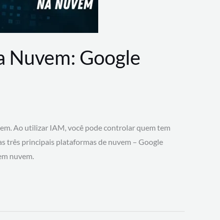
na Nuvem: Google
vem. Ao utilizar IAM, você pode controlar quem tem
 as três principais plataformas de nuvem – Google
 em nuvem.