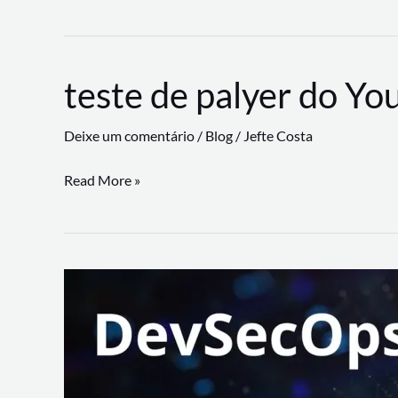
CLI
revoluciona
fluxos
teste de palyer do Yo
de
trabalho
Deixe um comentário
/
Blog
/
Jefte Costa
com
suporte
teste
Read More »
a
de
workflows
palyer
triangulares
do
Youtube
Lance
Rural