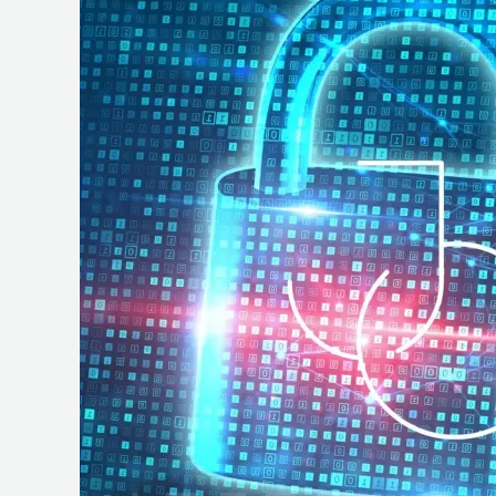
e
Operações