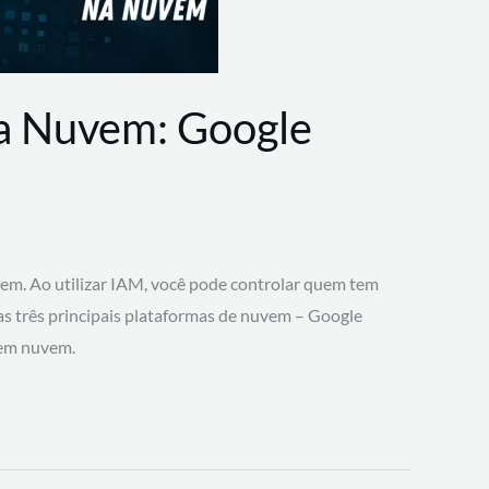
na Nuvem: Google
vem. Ao utilizar IAM, você pode controlar quem tem
 as três principais plataformas de nuvem – Google
 em nuvem.