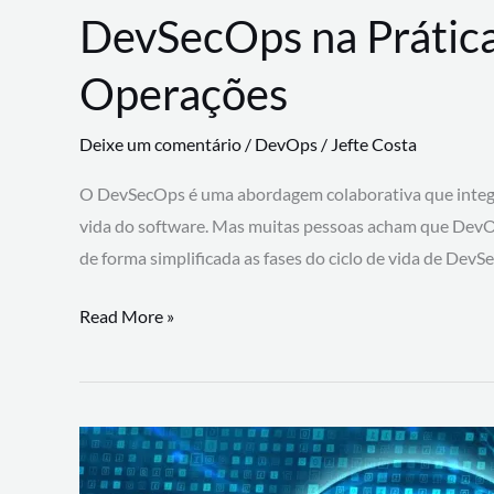
DevSecOps na Prática
Operações
Deixe um comentário
/
DevOps
/
Jefte Costa
O DevSecOps é uma abordagem colaborativa que integra
vida do software. Mas muitas pessoas acham que DevO
de forma simplificada as fases do ciclo de vida de Dev
DevSecOps
Read More »
na
Prática:
Integrando
Desenvolvimento,
Segurança