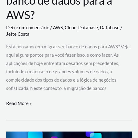
banco de dados para a
AWS?
Deixe um comentário
/
AWS
,
Cloud
,
Database
,
Database
/
Jefte Costa
Está pensando em migrar seu banco de dados para AWS? Veja
aqui alguns pontos para você fazer isso, e como fazer. As
aplicações de hoje enfrentam desafios sem precedentes,
incluindo o manuseio de grandes volumes de dados, a
complexidade dos tipos de dados e a lógica de negócios
sofisticada. Neste contexto, a migração de bancos
Por
Read More »
que
migrar
meu
banco