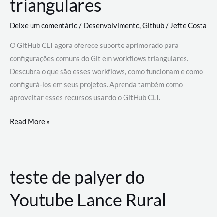
triangulares
Deixe um comentário
/
Desenvolvimento
,
Github
/
Jefte Costa
O GitHub CLI agora oferece suporte aprimorado para
configurações comuns do Git em workflows triangulares.
Descubra o que são esses workflows, como funcionam e como
configurá-los em seus projetos. Aprenda também como
aproveitar esses recursos usando o GitHub CLI.
GitHub
Read More »
CLI
revoluciona
fluxos
teste de palyer do
de
trabalho
Youtube Lance Rural
com
suporte