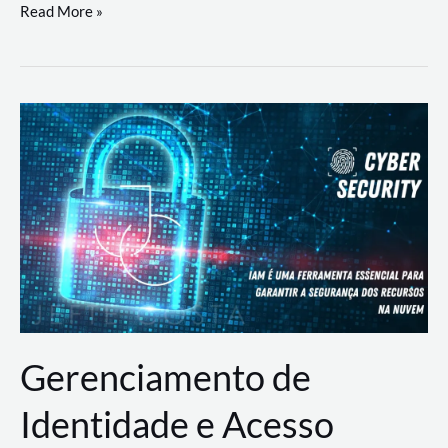
DevSecOps
Read More »
na
Prática:
Integrando
Desenvolvimento,
Segurança
e
Operações
Gerenciamento de
Identidade e Acesso