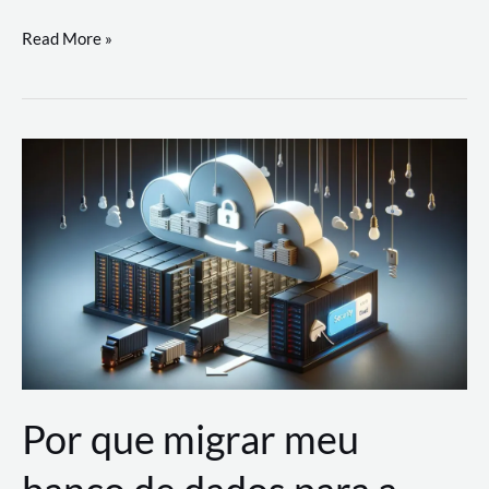
Utilizando
Read More »
as
Soluções
de
IA
Generativa
na
AWS
Por que migrar meu