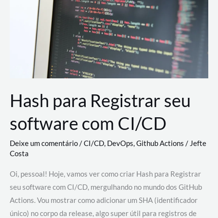
estão
revolucionando
o
desenvolvimento
de
novas
AI
Hash para Registrar seu
software com CI/CD
Deixe um comentário
/
CI/CD
,
DevOps
,
Github Actions
/
Jefte
Costa
Oi, pessoal! Hoje, vamos ver como criar Hash para Registrar
seu software com CI/CD, mergulhando no mundo dos GitHub
Actions. Vou mostrar como adicionar um SHA (identificador
único) no corpo da release, algo super útil para registros de