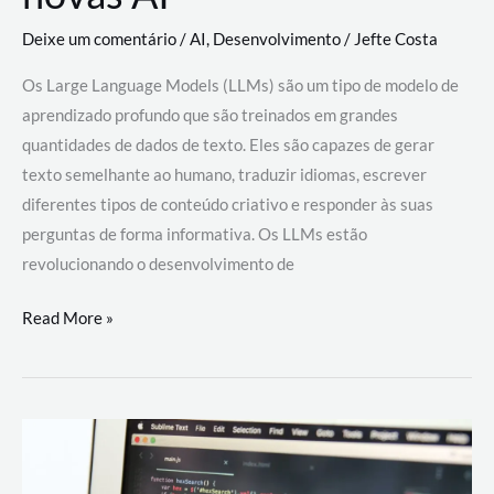
Deixe um comentário
/
AI
,
Desenvolvimento
/
Jefte Costa
Os Large Language Models (LLMs) são um tipo de modelo de
aprendizado profundo que são treinados em grandes
quantidades de dados de texto. Eles são capazes de gerar
texto semelhante ao humano, traduzir idiomas, escrever
diferentes tipos de conteúdo criativo e responder às suas
perguntas de forma informativa. Os LLMs estão
revolucionando o desenvolvimento de
Large
Read More »
Language
Models
(LLMs):
como
eles