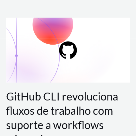
Ir
para
o
conteúdo
GitHub CLI revoluciona
fluxos de trabalho com
suporte a workflows