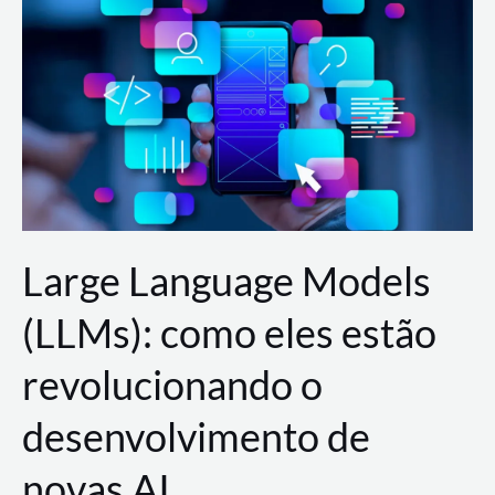
de
dados
para
a
AWS?
Large Language Models
(LLMs): como eles estão
revolucionando o
desenvolvimento de
novas AI