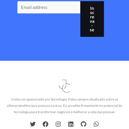
In
sc
re
va
-
se
Como um apaixonado por tecnologia, Estou sempre atualizado sobre as
últimas tendências e avanços na área. Eu acredito firmemente no potencial da
tecnologia para transformar negócios e melhorar a vida das pessoas.