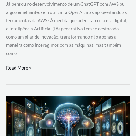
Já pensou no desenvolvimento de um ChatGPT com AWS ou
algo semelhante, sem utilizar a OpenAI, mas aproveitando as
ferramentas da AWS? À medida que adentramos a era digital,
a Inteligência Artificial (IA) generativa tem se destacado
como um pilar de inovação, transformando não apenas a
maneira como interagimos com as máquinas, mas também
como
Desenvolvimento
Read More »
de
um
ChatGPT
com
AWS