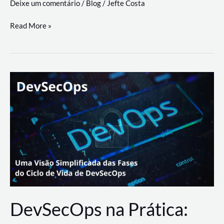
Deixe um comentário
/
Blog
/
Jefte Costa
a
workflows
teste
Read More »
triangulares
de
palyer
do
Youtube
Lance
Rural
DevSecOps na Prática: