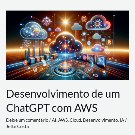
e
Acesso
(IAM)
na
Nuvem:
Google
Cloud,
AWS
e
Azure
Desenvolvimento de um
ChatGPT com AWS
Deixe um comentário
/
AI
,
AWS
,
Cloud
,
Desenvolvimento
,
IA
/
Jefte Costa