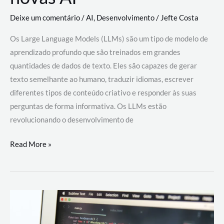
Deixe um comentário
/
AI
,
Desenvolvimento
/
Jefte Costa
Os Large Language Models (LLMs) são um tipo de modelo de
aprendizado profundo que são treinados em grandes
quantidades de dados de texto. Eles são capazes de gerar
texto semelhante ao humano, traduzir idiomas, escrever
diferentes tipos de conteúdo criativo e responder às suas
perguntas de forma informativa. Os LLMs estão
revolucionando o desenvolvimento de
Large
Read More »
Language
Models
(LLMs):
como
eles