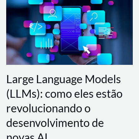
de
dados
para
a
AWS?
Large Language Models
(LLMs): como eles estão
revolucionando o
desenvolvimento de
novas AI