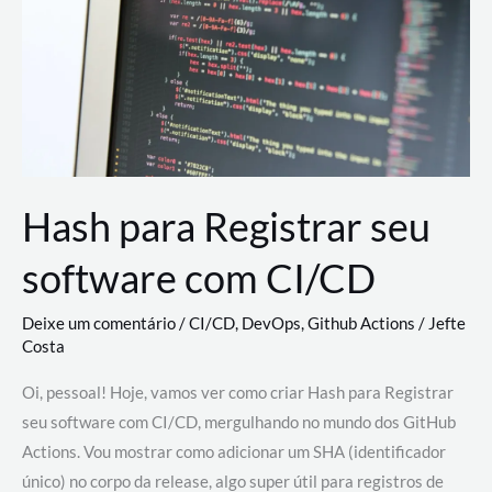
estão
revolucionando
o
desenvolvimento
de
novas
AI
Hash para Registrar seu
software com CI/CD
Deixe um comentário
/
CI/CD
,
DevOps
,
Github Actions
/
Jefte
Costa
Oi, pessoal! Hoje, vamos ver como criar Hash para Registrar
seu software com CI/CD, mergulhando no mundo dos GitHub
Actions. Vou mostrar como adicionar um SHA (identificador
único) no corpo da release, algo super útil para registros de