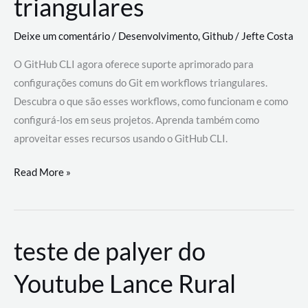
triangulares
Deixe um comentário
/
Desenvolvimento
,
Github
/
Jefte Costa
O GitHub CLI agora oferece suporte aprimorado para
configurações comuns do Git em workflows triangulares.
Descubra o que são esses workflows, como funcionam e como
configurá-los em seus projetos. Aprenda também como
aproveitar esses recursos usando o GitHub CLI.
GitHub
Read More »
CLI
revoluciona
fluxos
teste de palyer do
de
trabalho
Youtube Lance Rural
com
suporte