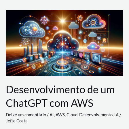
e
Acesso
(IAM)
na
Nuvem:
Google
Cloud,
AWS
e
Azure
Desenvolvimento de um
ChatGPT com AWS
Deixe um comentário
/
AI
,
AWS
,
Cloud
,
Desenvolvimento
,
IA
/
Jefte Costa