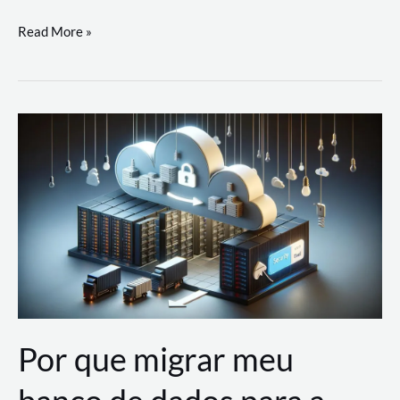
Utilizando
Read More »
as
Soluções
de
IA
Generativa
na
AWS
Por que migrar meu