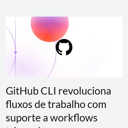
Ir
para
o
conteúdo
GitHub CLI revoluciona
fluxos de trabalho com
suporte a workflows