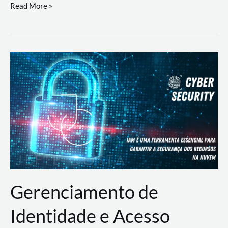
DevSecOps
Read More »
na
Prática:
Integrando
Desenvolvimento,
Segurança
e
Operações
Gerenciamento de
Identidade e Acesso