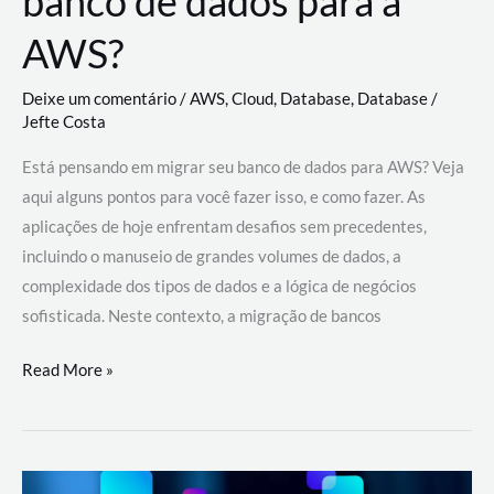
banco de dados para a
AWS?
Deixe um comentário
/
AWS
,
Cloud
,
Database
,
Database
/
Jefte Costa
Está pensando em migrar seu banco de dados para AWS? Veja
aqui alguns pontos para você fazer isso, e como fazer. As
aplicações de hoje enfrentam desafios sem precedentes,
incluindo o manuseio de grandes volumes de dados, a
complexidade dos tipos de dados e a lógica de negócios
sofisticada. Neste contexto, a migração de bancos
Por
Read More »
que
migrar
meu
banco