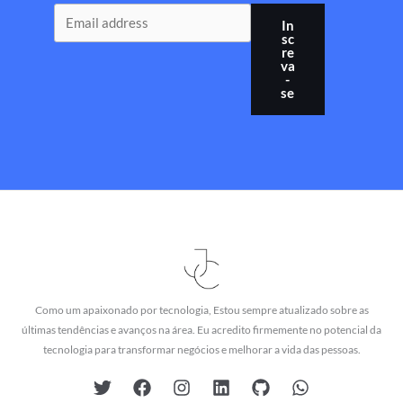
In
sc
re
va
-
se
Como um apaixonado por tecnologia, Estou sempre atualizado sobre as
últimas tendências e avanços na área. Eu acredito firmemente no potencial da
tecnologia para transformar negócios e melhorar a vida das pessoas.