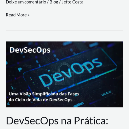
Deixe um comentário
/
Blog
/
Jefte Costa
a
workflows
teste
Read More »
triangulares
de
palyer
do
Youtube
Lance
Rural
DevSecOps na Prática: