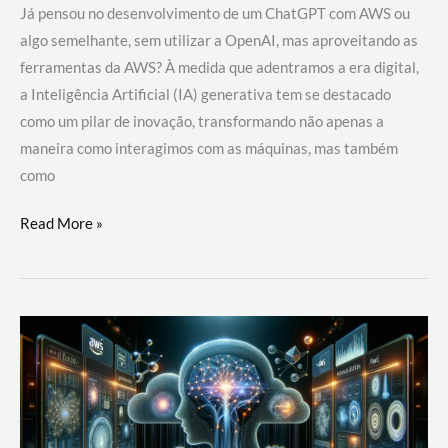
Já pensou no desenvolvimento de um ChatGPT com AWS ou
algo semelhante, sem utilizar a OpenAI, mas aproveitando as
ferramentas da AWS? À medida que adentramos a era digital,
a Inteligência Artificial (IA) generativa tem se destacado
como um pilar de inovação, transformando não apenas a
maneira como interagimos com as máquinas, mas também
como
Desenvolvimento
Read More »
de
um
ChatGPT
com
AWS