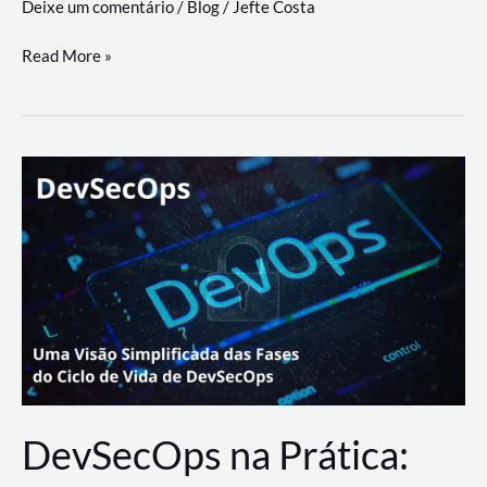
Deixe um comentário
/
Blog
/
Jefte Costa
a
workflows
teste
Read More »
triangulares
de
palyer
do
Youtube
Lance
Rural
DevSecOps na Prática: