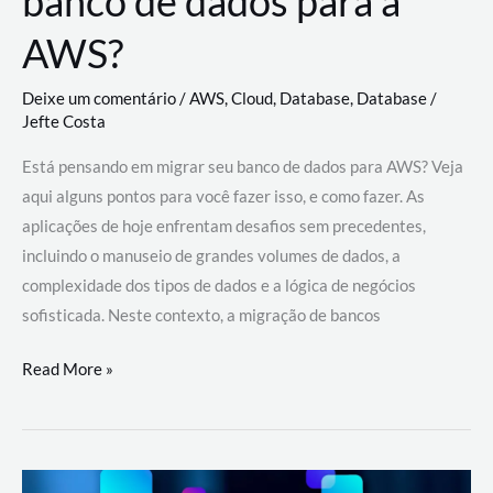
banco de dados para a
AWS?
Deixe um comentário
/
AWS
,
Cloud
,
Database
,
Database
/
Jefte Costa
Está pensando em migrar seu banco de dados para AWS? Veja
aqui alguns pontos para você fazer isso, e como fazer. As
aplicações de hoje enfrentam desafios sem precedentes,
incluindo o manuseio de grandes volumes de dados, a
complexidade dos tipos de dados e a lógica de negócios
sofisticada. Neste contexto, a migração de bancos
Por
Read More »
que
migrar
meu
banco