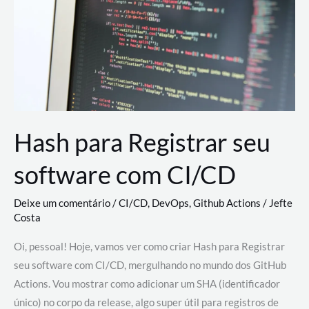
estão
revolucionando
o
desenvolvimento
de
novas
AI
Hash para Registrar seu
software com CI/CD
Deixe um comentário
/
CI/CD
,
DevOps
,
Github Actions
/
Jefte
Costa
Oi, pessoal! Hoje, vamos ver como criar Hash para Registrar
seu software com CI/CD, mergulhando no mundo dos GitHub
Actions. Vou mostrar como adicionar um SHA (identificador
único) no corpo da release, algo super útil para registros de