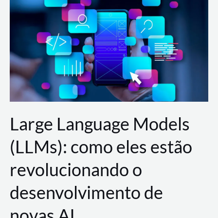
de
dados
para
a
AWS?
Large Language Models
(LLMs): como eles estão
revolucionando o
desenvolvimento de
novas AI