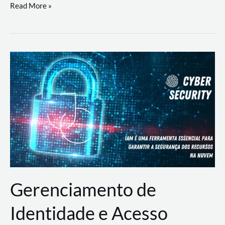
DevSecOps
Read More »
na
Prática:
Integrando
Desenvolvimento,
Segurança
e
Operações
Gerenciamento de
Identidade e Acesso