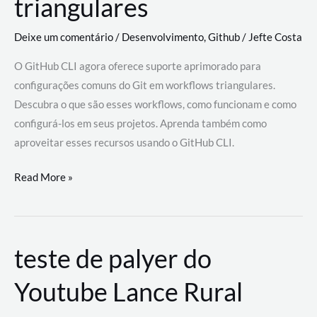
triangulares
Deixe um comentário
/
Desenvolvimento
,
Github
/
Jefte Costa
O GitHub CLI agora oferece suporte aprimorado para
configurações comuns do Git em workflows triangulares.
Descubra o que são esses workflows, como funcionam e como
configurá-los em seus projetos. Aprenda também como
aproveitar esses recursos usando o GitHub CLI.
GitHub
Read More »
CLI
revoluciona
fluxos
teste de palyer do
de
trabalho
Youtube Lance Rural
com
suporte