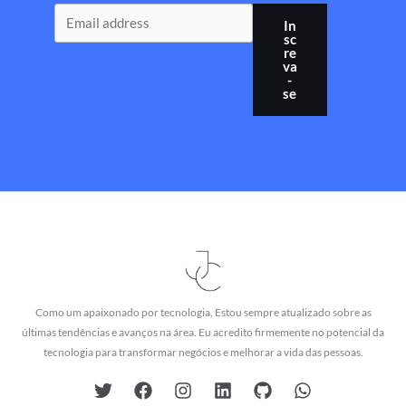
In
sc
re
va
-
se
Como um apaixonado por tecnologia, Estou sempre atualizado sobre as
últimas tendências e avanços na área. Eu acredito firmemente no potencial da
tecnologia para transformar negócios e melhorar a vida das pessoas.