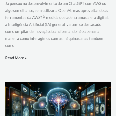
Já pensou no desenvolvimento de um ChatGPT com AWS ou
algo semelhante, sem utilizar a OpenAI, mas aproveitando as
ferramentas da AWS? À medida que adentramos a era digital,
a Inteligência Artificial (IA) generativa tem se destacado
como um pilar de inovação, transformando não apenas a
maneira como interagimos com as máquinas, mas também
como
Desenvolvimento
Read More »
de
um
ChatGPT
com
AWS