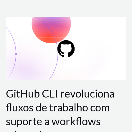
Ir
para
o
conteúdo
GitHub CLI revoluciona
fluxos de trabalho com
suporte a workflows