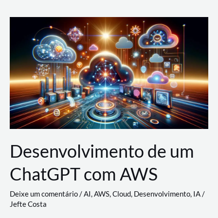
e
Acesso
(IAM)
na
Nuvem:
Google
Cloud,
AWS
e
Azure
Desenvolvimento de um
ChatGPT com AWS
Deixe um comentário
/
AI
,
AWS
,
Cloud
,
Desenvolvimento
,
IA
/
Jefte Costa