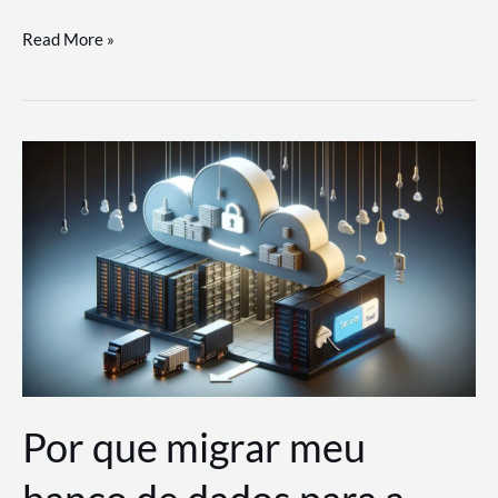
Utilizando
Read More »
as
Soluções
de
IA
Generativa
na
AWS
Por que migrar meu