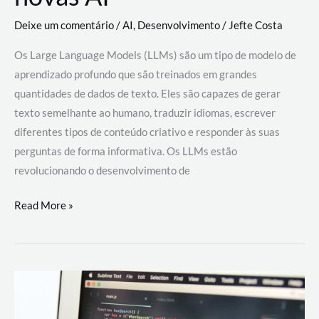
Deixe um comentário
/
AI
,
Desenvolvimento
/
Jefte Costa
Os Large Language Models (LLMs) são um tipo de modelo de
aprendizado profundo que são treinados em grandes
quantidades de dados de texto. Eles são capazes de gerar
texto semelhante ao humano, traduzir idiomas, escrever
diferentes tipos de conteúdo criativo e responder às suas
perguntas de forma informativa. Os LLMs estão
revolucionando o desenvolvimento de
Large
Read More »
Language
Models
(LLMs):
como
eles