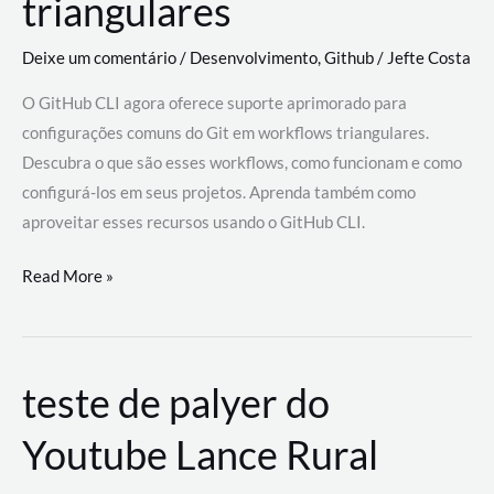
triangulares
Deixe um comentário
/
Desenvolvimento
,
Github
/
Jefte Costa
O GitHub CLI agora oferece suporte aprimorado para
configurações comuns do Git em workflows triangulares.
Descubra o que são esses workflows, como funcionam e como
configurá-los em seus projetos. Aprenda também como
aproveitar esses recursos usando o GitHub CLI.
GitHub
Read More »
CLI
revoluciona
fluxos
teste de palyer do
de
trabalho
Youtube Lance Rural
com
suporte