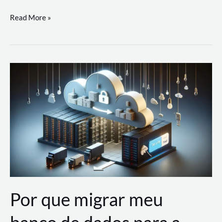
Utilizando
Read More »
as
Soluções
de
IA
Generativa
na
AWS
Por que migrar meu