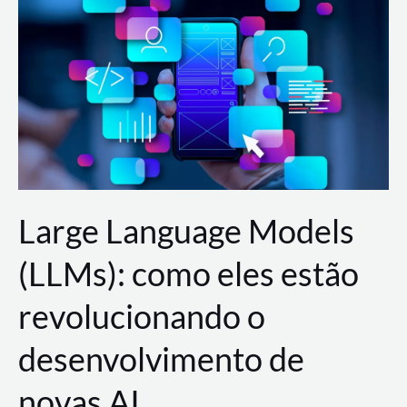
de
dados
para
a
AWS?
Large Language Models
(LLMs): como eles estão
revolucionando o
desenvolvimento de
novas AI