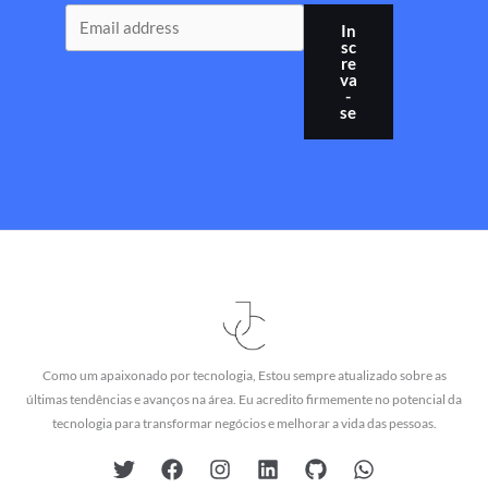
In
sc
re
va
-
se
Como um apaixonado por tecnologia, Estou sempre atualizado sobre as
últimas tendências e avanços na área. Eu acredito firmemente no potencial da
tecnologia para transformar negócios e melhorar a vida das pessoas.