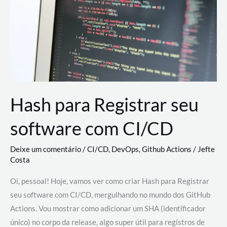
estão
revolucionando
o
desenvolvimento
de
novas
AI
Hash para Registrar seu
software com CI/CD
Deixe um comentário
/
CI/CD
,
DevOps
,
Github Actions
/
Jefte
Costa
Oi, pessoal! Hoje, vamos ver como criar Hash para Registrar
seu software com CI/CD, mergulhando no mundo dos GitHub
Actions. Vou mostrar como adicionar um SHA (identificador
único) no corpo da release, algo super útil para registros de