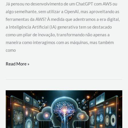
Já pensou no desenvolvimento de um ChatGPT com AWS ou
algo semelhante, sem utilizar a OpenAI, mas aproveitando as
ferramentas da AWS? À medida que adentramos a era digital,
a Inteligência Artificial (IA) generativa tem se destacado
como um pilar de inovação, transformando não apenas a
maneira como interagimos com as máquinas, mas também
como
Desenvolvimento
Read More »
de
um
ChatGPT
com
AWS