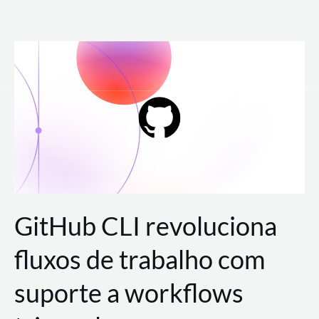
Ir
para
o
conteúdo
GitHub CLI revoluciona
fluxos de trabalho com
suporte a workflows