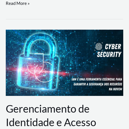
DevSecOps
Read More »
na
Prática:
Integrando
Desenvolvimento,
Segurança
e
Operações
Gerenciamento de
Identidade e Acesso