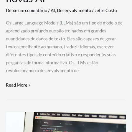
Deixe um comentário
/
AI
,
Desenvolvimento
/
Jefte Costa
Os Large Language Models (LLMs) são um tipo de modelo de
aprendizado profundo que são treinados em grandes
quantidades de dados de texto. Eles são capazes de gerar
texto semelhante ao humano, traduzir idiomas, escrever
diferentes tipos de conteúdo criativo e responder às suas
perguntas de forma informativa. Os LLMs estão
revolucionando o desenvolvimento de
Large
Read More »
Language
Models
(LLMs):
como
eles