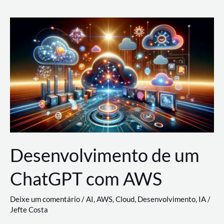
e
Acesso
(IAM)
na
Nuvem:
Google
Cloud,
AWS
e
Azure
Desenvolvimento de um
ChatGPT com AWS
Deixe um comentário
/
AI
,
AWS
,
Cloud
,
Desenvolvimento
,
IA
/
Jefte Costa