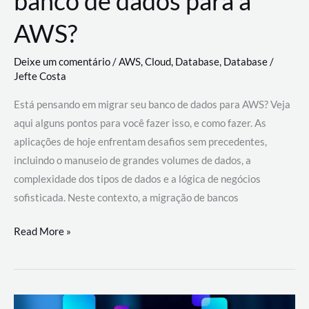
banco de dados para a
AWS?
Deixe um comentário
/
AWS
,
Cloud
,
Database
,
Database
/
Jefte Costa
Está pensando em migrar seu banco de dados para AWS? Veja
aqui alguns pontos para você fazer isso, e como fazer. As
aplicações de hoje enfrentam desafios sem precedentes,
incluindo o manuseio de grandes volumes de dados, a
complexidade dos tipos de dados e a lógica de negócios
sofisticada. Neste contexto, a migração de bancos
Por
Read More »
que
migrar
meu
banco