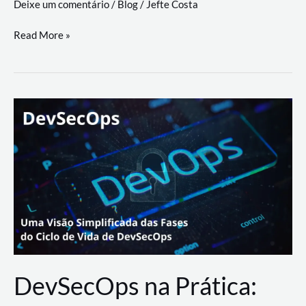
Deixe um comentário
/
Blog
/
Jefte Costa
a
workflows
teste
Read More »
triangulares
de
palyer
do
Youtube
Lance
Rural
DevSecOps na Prática: