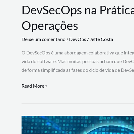
DevSecOps na Prática
Operações
Deixe um comentário
/
DevOps
/
Jefte Costa
O DevSecOps é uma abordagem colaborativa que integra
vida do software. Mas muitas pessoas acham que DevO
de forma simplificada as fases do ciclo de vida de Dev
DevSecOps
Read More »
na
Prática:
Integrando
Desenvolvimento,
Segurança