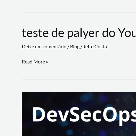
CLI
revoluciona
fluxos
teste de palyer do Yo
de
trabalho
Deixe um comentário
/
Blog
/
Jefte Costa
com
suporte
teste
Read More »
a
de
workflows
palyer
triangulares
do
Youtube
Lance
Rural