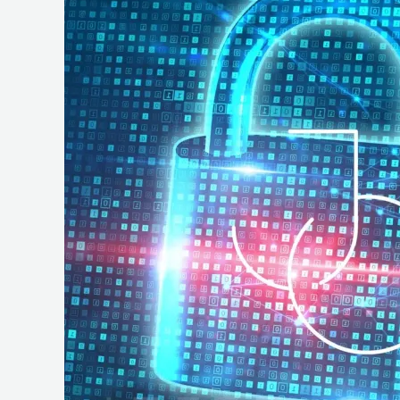
e
Operações