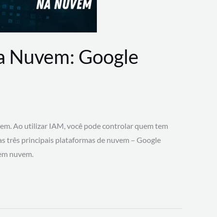
na Nuvem: Google
vem. Ao utilizar IAM, você pode controlar quem tem
 as três principais plataformas de nuvem – Google
 em nuvem.