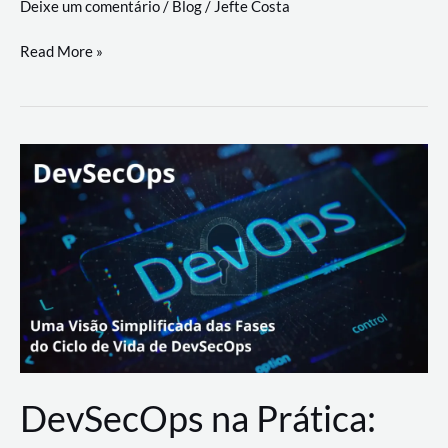
Deixe um comentário
/
Blog
/
Jefte Costa
a
workflows
teste
Read More »
triangulares
de
palyer
do
Youtube
Lance
Rural
DevSecOps na Prática: