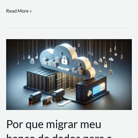
Utilizando
Read More »
as
Soluções
de
IA
Generativa
na
AWS
Por que migrar meu