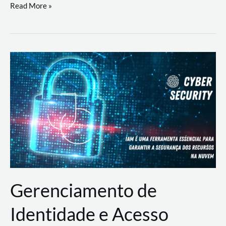
DevSecOps
Read More »
na
Prática:
Integrando
Desenvolvimento,
Segurança
e
Operações
Gerenciamento de
Identidade e Acesso