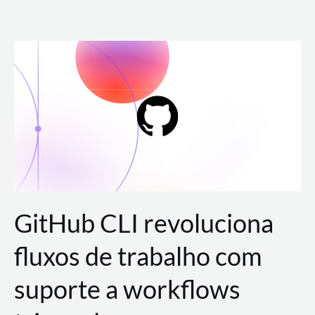
Ir
para
o
conteúdo
GitHub CLI revoluciona
fluxos de trabalho com
suporte a workflows