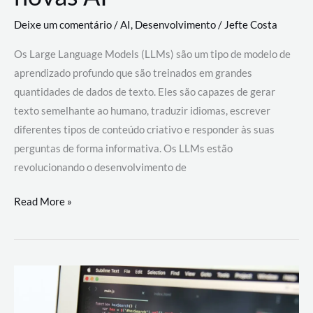
Deixe um comentário
/
AI
,
Desenvolvimento
/
Jefte Costa
Os Large Language Models (LLMs) são um tipo de modelo de
aprendizado profundo que são treinados em grandes
quantidades de dados de texto. Eles são capazes de gerar
texto semelhante ao humano, traduzir idiomas, escrever
diferentes tipos de conteúdo criativo e responder às suas
perguntas de forma informativa. Os LLMs estão
revolucionando o desenvolvimento de
Large
Read More »
Language
Models
(LLMs):
como
eles