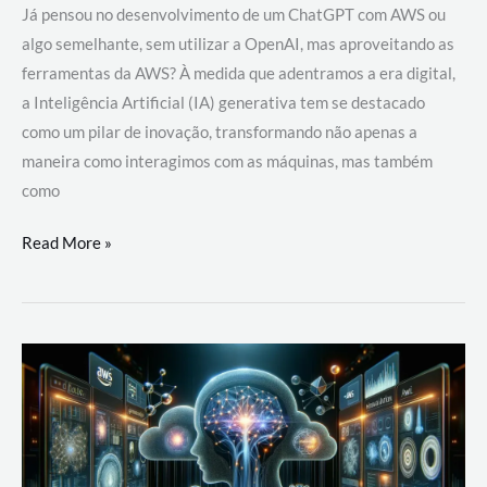
Já pensou no desenvolvimento de um ChatGPT com AWS ou
algo semelhante, sem utilizar a OpenAI, mas aproveitando as
ferramentas da AWS? À medida que adentramos a era digital,
a Inteligência Artificial (IA) generativa tem se destacado
como um pilar de inovação, transformando não apenas a
maneira como interagimos com as máquinas, mas também
como
Desenvolvimento
Read More »
de
um
ChatGPT
com
AWS