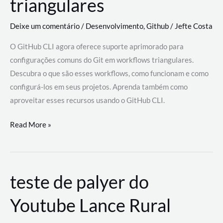
triangulares
Deixe um comentário
/
Desenvolvimento
,
Github
/
Jefte Costa
O GitHub CLI agora oferece suporte aprimorado para
configurações comuns do Git em workflows triangulares.
Descubra o que são esses workflows, como funcionam e como
configurá-los em seus projetos. Aprenda também como
aproveitar esses recursos usando o GitHub CLI.
GitHub
Read More »
CLI
revoluciona
fluxos
teste de palyer do
de
trabalho
Youtube Lance Rural
com
suporte