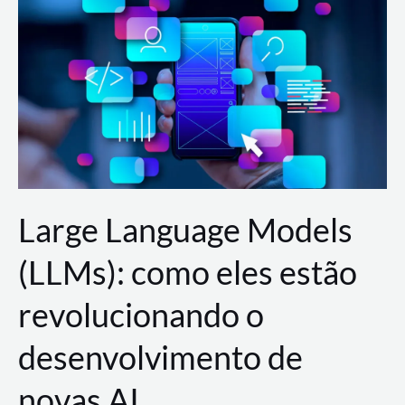
de
dados
para
a
AWS?
Large Language Models
(LLMs): como eles estão
revolucionando o
desenvolvimento de
novas AI