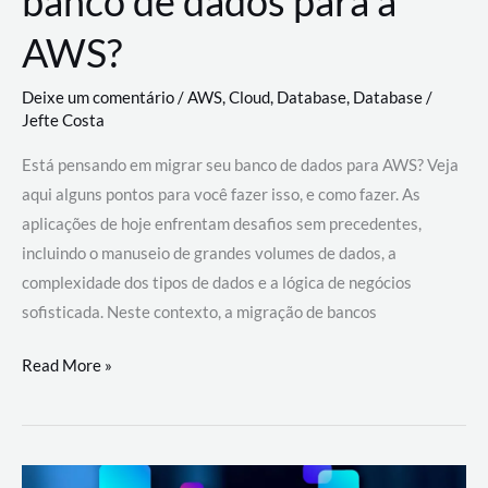
banco de dados para a
AWS?
Deixe um comentário
/
AWS
,
Cloud
,
Database
,
Database
/
Jefte Costa
Está pensando em migrar seu banco de dados para AWS? Veja
aqui alguns pontos para você fazer isso, e como fazer. As
aplicações de hoje enfrentam desafios sem precedentes,
incluindo o manuseio de grandes volumes de dados, a
complexidade dos tipos de dados e a lógica de negócios
sofisticada. Neste contexto, a migração de bancos
Por
Read More »
que
migrar
meu
banco