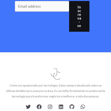
In
sc
re
va
-
se
Como um apaixonado por tecnologia, Estou sempre atualizado sobre as
últimas tendências e avanços na área. Eu acredito firmemente no potencial da
tecnologia para transformar negócios e melhorar a vida das pessoas.