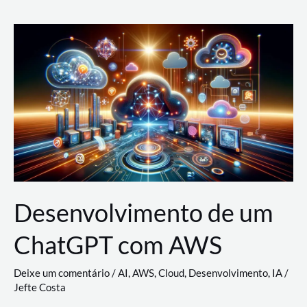
e
Acesso
(IAM)
na
Nuvem:
Google
Cloud,
AWS
e
Azure
Desenvolvimento de um
ChatGPT com AWS
Deixe um comentário
/
AI
,
AWS
,
Cloud
,
Desenvolvimento
,
IA
/
Jefte Costa