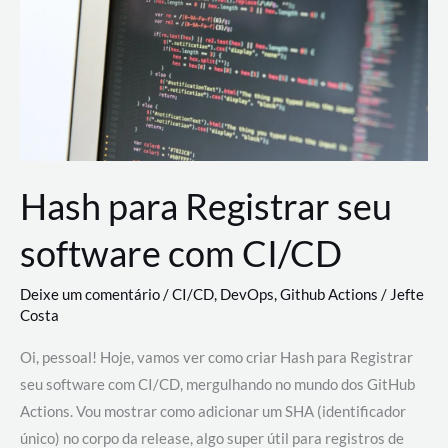
estão
revolucionando
o
desenvolvimento
de
novas
AI
Hash para Registrar seu
software com CI/CD
Deixe um comentário
/
CI/CD
,
DevOps
,
Github Actions
/
Jefte
Costa
Oi, pessoal! Hoje, vamos ver como criar Hash para Registrar
seu software com CI/CD, mergulhando no mundo dos GitHub
Actions. Vou mostrar como adicionar um SHA (identificador
único) no corpo da release, algo super útil para registros de