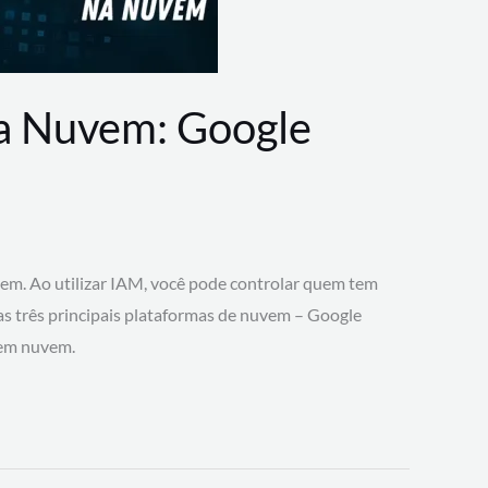
na Nuvem: Google
vem. Ao utilizar IAM, você pode controlar quem tem
 as três principais plataformas de nuvem – Google
 em nuvem.