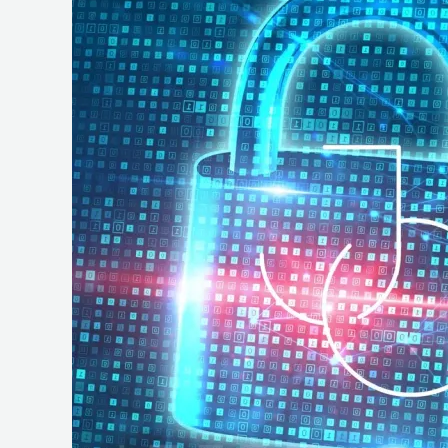
e
Operações