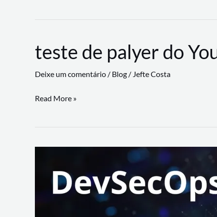
CLI
revoluciona
fluxos
teste de palyer do Yo
de
trabalho
Deixe um comentário
/
Blog
/
Jefte Costa
com
suporte
teste
Read More »
a
de
workflows
palyer
triangulares
do
Youtube
Lance
Rural