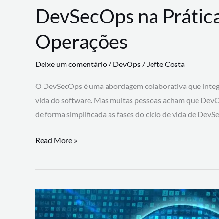
DevSecOps na Prática
Operações
Deixe um comentário
/
DevOps
/
Jefte Costa
O DevSecOps é uma abordagem colaborativa que integra
vida do software. Mas muitas pessoas acham que DevO
de forma simplificada as fases do ciclo de vida de Dev
DevSecOps
Read More »
na
Prática:
Integrando
Desenvolvimento,
Segurança