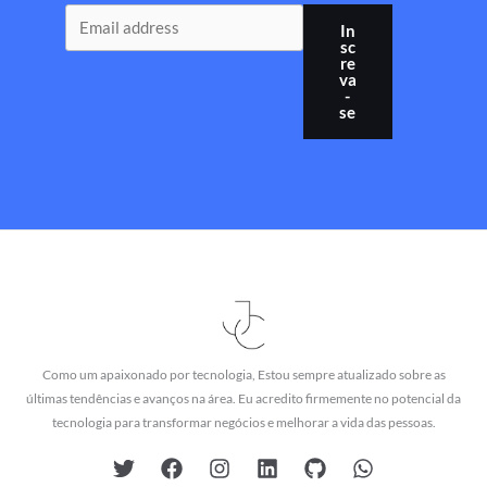
In
sc
re
va
-
se
Como um apaixonado por tecnologia, Estou sempre atualizado sobre as
últimas tendências e avanços na área. Eu acredito firmemente no potencial da
tecnologia para transformar negócios e melhorar a vida das pessoas.