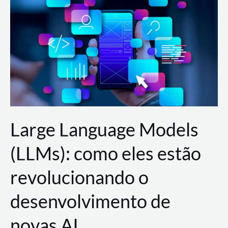
de
dados
para
a
AWS?
Large Language Models
(LLMs): como eles estão
revolucionando o
desenvolvimento de
novas AI