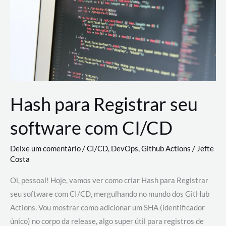
estão
revolucionando
o
desenvolvimento
de
novas
AI
Hash para Registrar seu
software com CI/CD
Deixe um comentário
/
CI/CD
,
DevOps
,
Github Actions
/
Jefte
Costa
Oi, pessoal! Hoje, vamos ver como criar Hash para Registrar
seu software com CI/CD, mergulhando no mundo dos GitHub
Actions. Vou mostrar como adicionar um SHA (identificador
único) no corpo da release, algo super útil para registros de