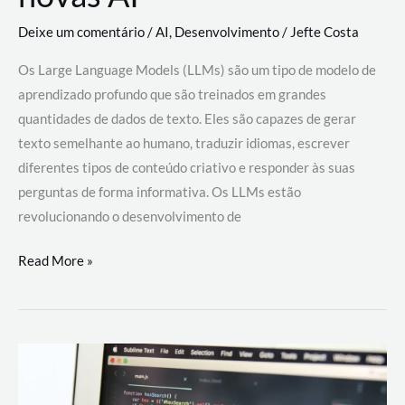
Deixe um comentário
/
AI
,
Desenvolvimento
/
Jefte Costa
Os Large Language Models (LLMs) são um tipo de modelo de
aprendizado profundo que são treinados em grandes
quantidades de dados de texto. Eles são capazes de gerar
texto semelhante ao humano, traduzir idiomas, escrever
diferentes tipos de conteúdo criativo e responder às suas
perguntas de forma informativa. Os LLMs estão
revolucionando o desenvolvimento de
Large
Read More »
Language
Models
(LLMs):
como
eles