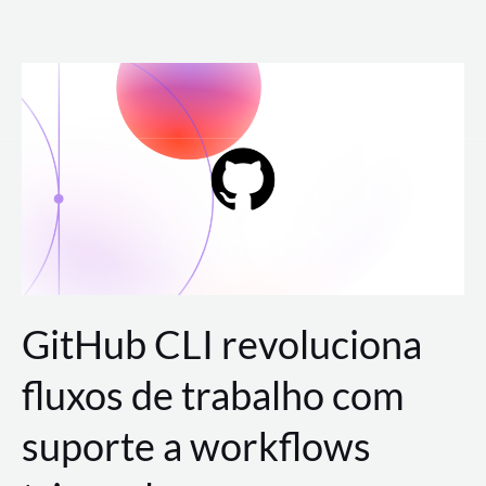
Ir
para
o
conteúdo
GitHub CLI revoluciona
fluxos de trabalho com
suporte a workflows