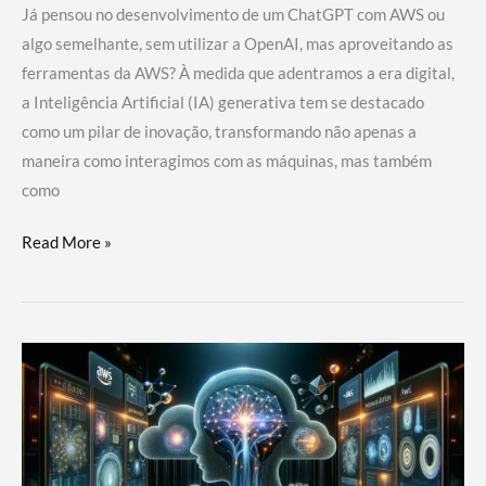
Já pensou no desenvolvimento de um ChatGPT com AWS ou
algo semelhante, sem utilizar a OpenAI, mas aproveitando as
ferramentas da AWS? À medida que adentramos a era digital,
a Inteligência Artificial (IA) generativa tem se destacado
como um pilar de inovação, transformando não apenas a
maneira como interagimos com as máquinas, mas também
como
Desenvolvimento
Read More »
de
um
ChatGPT
com
AWS