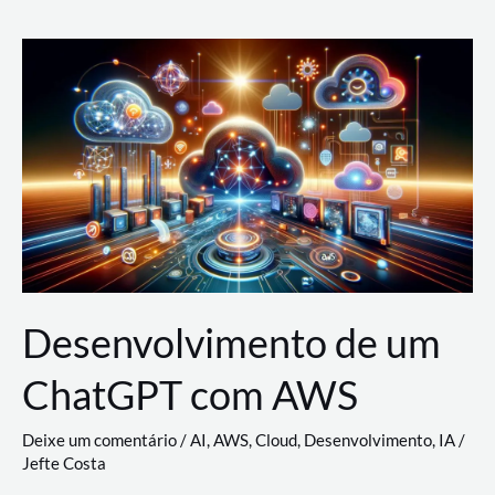
e
Acesso
(IAM)
na
Nuvem:
Google
Cloud,
AWS
e
Azure
Desenvolvimento de um
ChatGPT com AWS
Deixe um comentário
/
AI
,
AWS
,
Cloud
,
Desenvolvimento
,
IA
/
Jefte Costa