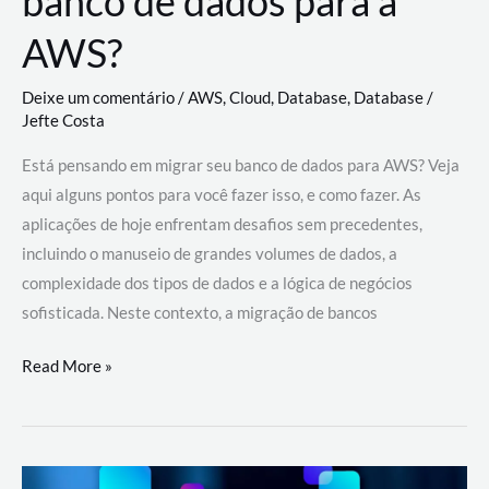
banco de dados para a
AWS?
Deixe um comentário
/
AWS
,
Cloud
,
Database
,
Database
/
Jefte Costa
Está pensando em migrar seu banco de dados para AWS? Veja
aqui alguns pontos para você fazer isso, e como fazer. As
aplicações de hoje enfrentam desafios sem precedentes,
incluindo o manuseio de grandes volumes de dados, a
complexidade dos tipos de dados e a lógica de negócios
sofisticada. Neste contexto, a migração de bancos
Por
Read More »
que
migrar
meu
banco