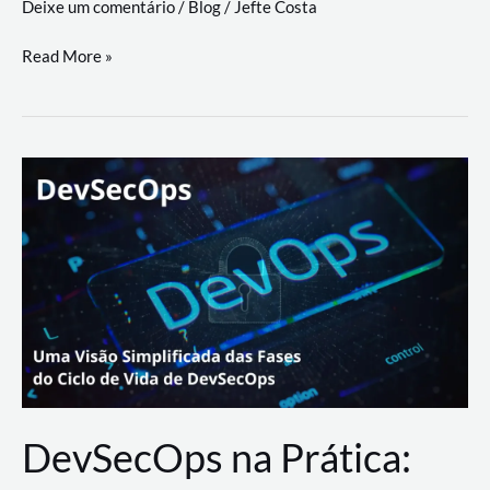
Deixe um comentário
/
Blog
/
Jefte Costa
a
workflows
teste
Read More »
triangulares
de
palyer
do
Youtube
Lance
Rural
DevSecOps na Prática: