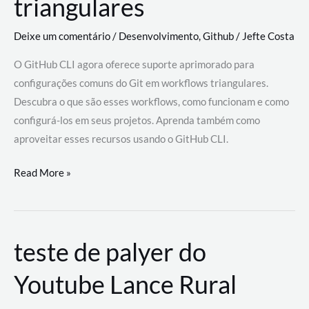
triangulares
Deixe um comentário
/
Desenvolvimento
,
Github
/
Jefte Costa
O GitHub CLI agora oferece suporte aprimorado para
configurações comuns do Git em workflows triangulares.
Descubra o que são esses workflows, como funcionam e como
configurá-los em seus projetos. Aprenda também como
aproveitar esses recursos usando o GitHub CLI.
GitHub
Read More »
CLI
revoluciona
fluxos
teste de palyer do
de
trabalho
Youtube Lance Rural
com
suporte