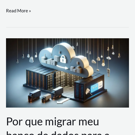
Utilizando
Read More »
as
Soluções
de
IA
Generativa
na
AWS
Por que migrar meu