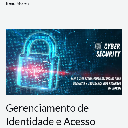
DevSecOps
Read More »
na
Prática:
Integrando
Desenvolvimento,
Segurança
e
Operações
Gerenciamento de
Identidade e Acesso