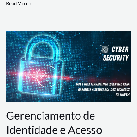
DevSecOps
Read More »
na
Prática:
Integrando
Desenvolvimento,
Segurança
e
Operações
Gerenciamento de
Identidade e Acesso