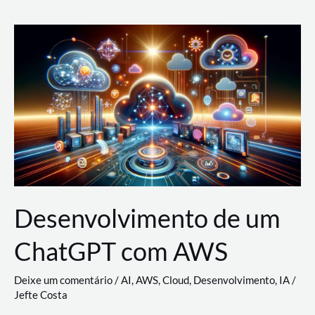
e
Acesso
(IAM)
na
Nuvem:
Google
Cloud,
AWS
e
Azure
Desenvolvimento de um
ChatGPT com AWS
Deixe um comentário
/
AI
,
AWS
,
Cloud
,
Desenvolvimento
,
IA
/
Jefte Costa