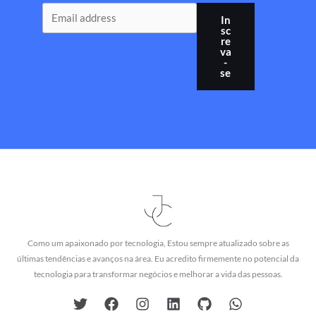
In
sc
re
va
-
se
Como um apaixonado por tecnologia, Estou sempre atualizado sobre as
últimas tendências e avanços na área. Eu acredito firmemente no potencial da
tecnologia para transformar negócios e melhorar a vida das pessoas.