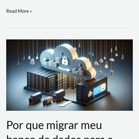
Utilizando
Read More »
as
Soluções
de
IA
Generativa
na
AWS
Por que migrar meu