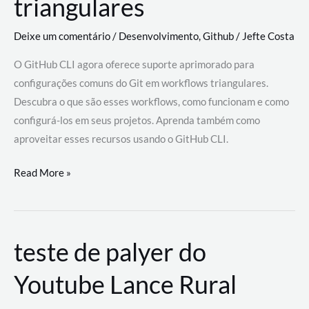
triangulares
Deixe um comentário
/
Desenvolvimento
,
Github
/
Jefte Costa
O GitHub CLI agora oferece suporte aprimorado para
configurações comuns do Git em workflows triangulares.
Descubra o que são esses workflows, como funcionam e como
configurá-los em seus projetos. Aprenda também como
aproveitar esses recursos usando o GitHub CLI.
GitHub
Read More »
CLI
revoluciona
fluxos
teste de palyer do
de
trabalho
Youtube Lance Rural
com
suporte