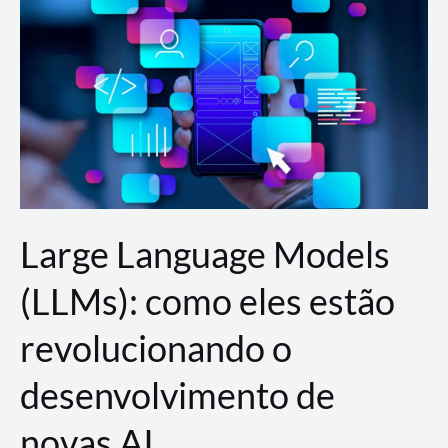
de
dados
para
a
AWS?
Large Language Models
(LLMs): como eles estão
revolucionando o
desenvolvimento de
novas AI