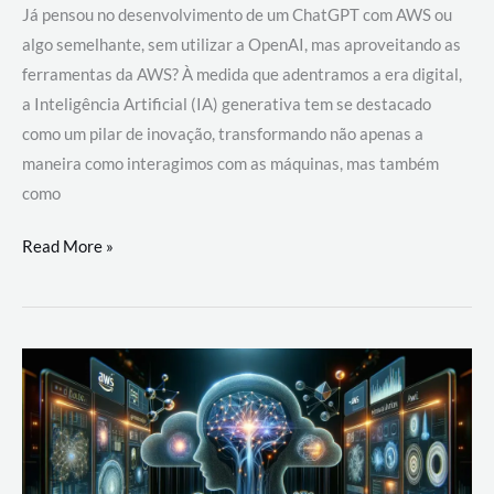
Já pensou no desenvolvimento de um ChatGPT com AWS ou
algo semelhante, sem utilizar a OpenAI, mas aproveitando as
ferramentas da AWS? À medida que adentramos a era digital,
a Inteligência Artificial (IA) generativa tem se destacado
como um pilar de inovação, transformando não apenas a
maneira como interagimos com as máquinas, mas também
como
Desenvolvimento
Read More »
de
um
ChatGPT
com
AWS