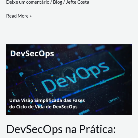
Deixe um comentário
/
Blog
/
Jefte Costa
a
workflows
teste
Read More »
triangulares
de
palyer
do
Youtube
Lance
Rural
DevSecOps na Prática: