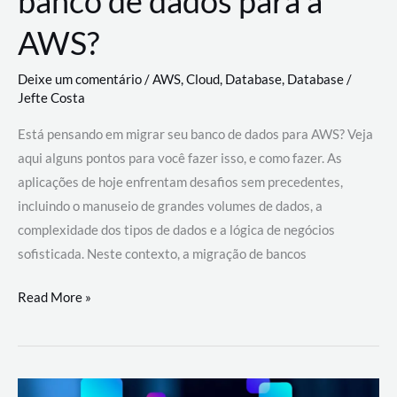
banco de dados para a
AWS?
Deixe um comentário
/
AWS
,
Cloud
,
Database
,
Database
/
Jefte Costa
Está pensando em migrar seu banco de dados para AWS? Veja
aqui alguns pontos para você fazer isso, e como fazer. As
aplicações de hoje enfrentam desafios sem precedentes,
incluindo o manuseio de grandes volumes de dados, a
complexidade dos tipos de dados e a lógica de negócios
sofisticada. Neste contexto, a migração de bancos
Por
Read More »
que
migrar
meu
banco