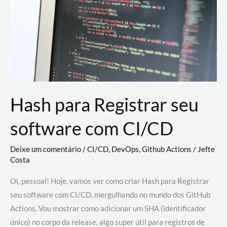
estão
revolucionando
o
desenvolvimento
de
novas
AI
Hash para Registrar seu
software com CI/CD
Deixe um comentário
/
CI/CD
,
DevOps
,
Github Actions
/
Jefte
Costa
Oi, pessoal! Hoje, vamos ver como criar Hash para Registrar
seu software com CI/CD, mergulhando no mundo dos GitHub
Actions. Vou mostrar como adicionar um SHA (identificador
único) no corpo da release, algo super útil para registros de