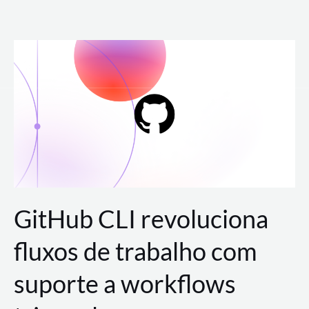
Ir
para
o
conteúdo
GitHub CLI revoluciona
fluxos de trabalho com
suporte a workflows