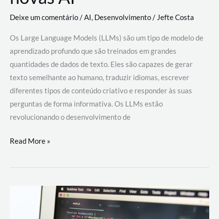
Deixe um comentário
/
AI
,
Desenvolvimento
/
Jefte Costa
Os Large Language Models (LLMs) são um tipo de modelo de
aprendizado profundo que são treinados em grandes
quantidades de dados de texto. Eles são capazes de gerar
texto semelhante ao humano, traduzir idiomas, escrever
diferentes tipos de conteúdo criativo e responder às suas
perguntas de forma informativa. Os LLMs estão
revolucionando o desenvolvimento de
Large
Read More »
Language
Models
(LLMs):
como
eles