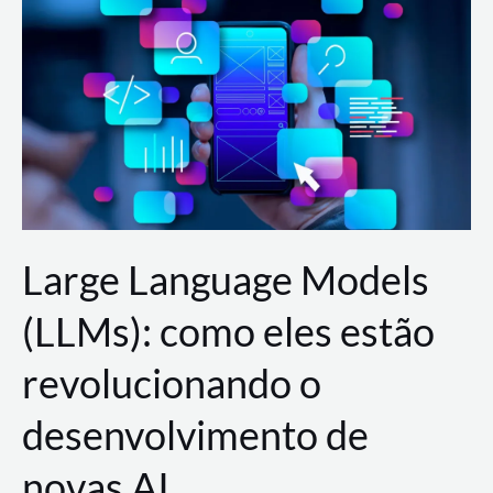
de
dados
para
a
AWS?
Large Language Models
(LLMs): como eles estão
revolucionando o
desenvolvimento de
novas AI