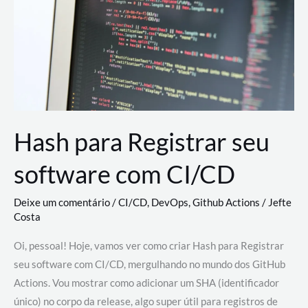
estão
revolucionando
o
desenvolvimento
de
novas
AI
Hash para Registrar seu
software com CI/CD
Deixe um comentário
/
CI/CD
,
DevOps
,
Github Actions
/
Jefte
Costa
Oi, pessoal! Hoje, vamos ver como criar Hash para Registrar
seu software com CI/CD, mergulhando no mundo dos GitHub
Actions. Vou mostrar como adicionar um SHA (identificador
único) no corpo da release, algo super útil para registros de