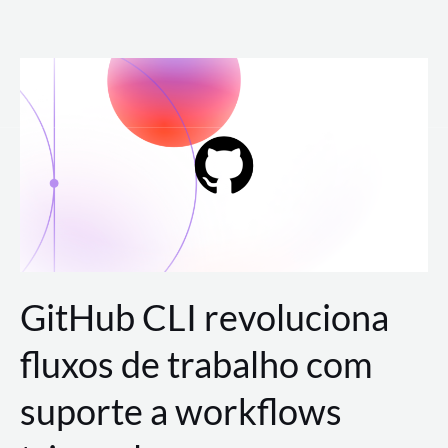
Ir
para
o
conteúdo
GitHub CLI revoluciona
fluxos de trabalho com
suporte a workflows