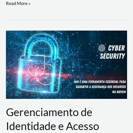
DevSecOps
Read More »
na
Prática:
Integrando
Desenvolvimento,
Segurança
e
Operações
Gerenciamento de
Identidade e Acesso