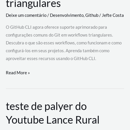
triangulares
Deixe um comentário
/
Desenvolvimento
,
Github
/
Jefte Costa
O GitHub CLI agora oferece suporte aprimorado para
configurações comuns do Git em workflows triangulares.
Descubra o que são esses workflows, como funcionam e como
configurá-los em seus projetos. Aprenda também como
aproveitar esses recursos usando o GitHub CLI.
GitHub
Read More »
CLI
revoluciona
fluxos
teste de palyer do
de
trabalho
Youtube Lance Rural
com
suporte