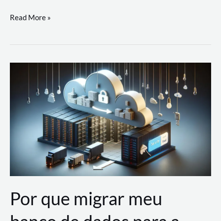
Utilizando
Read More »
as
Soluções
de
IA
Generativa
na
AWS
Por que migrar meu