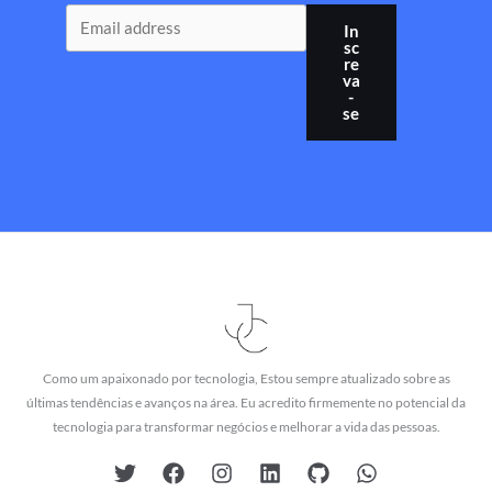
In
sc
re
va
-
se
Como um apaixonado por tecnologia, Estou sempre atualizado sobre as
últimas tendências e avanços na área. Eu acredito firmemente no potencial da
tecnologia para transformar negócios e melhorar a vida das pessoas.