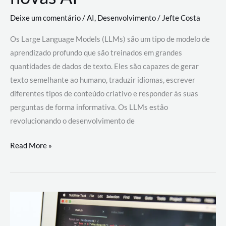
Deixe um comentário
/
AI
,
Desenvolvimento
/
Jefte Costa
Os Large Language Models (LLMs) são um tipo de modelo de
aprendizado profundo que são treinados em grandes
quantidades de dados de texto. Eles são capazes de gerar
texto semelhante ao humano, traduzir idiomas, escrever
diferentes tipos de conteúdo criativo e responder às suas
perguntas de forma informativa. Os LLMs estão
revolucionando o desenvolvimento de
Large
Read More »
Language
Models
(LLMs):
como
eles