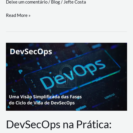
Deixe um comentário
/
Blog
/
Jefte Costa
a
workflows
teste
Read More »
triangulares
de
palyer
do
Youtube
Lance
Rural
DevSecOps na Prática: