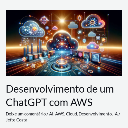
e
Acesso
(IAM)
na
Nuvem:
Google
Cloud,
AWS
e
Azure
Desenvolvimento de um
ChatGPT com AWS
Deixe um comentário
/
AI
,
AWS
,
Cloud
,
Desenvolvimento
,
IA
/
Jefte Costa