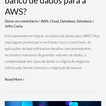
banco de dados para a
AWS?
Deixe um comentário
/
AWS
,
Cloud
,
Database
,
Database
/
Jefte Costa
Está pensando em migrar seu banco de dados para AWS? Veja
aqui alguns pontos para você fazer isso, e como fazer. As
aplicações de hoje enfrentam desafios sem precedentes,
incluindo o manuseio de grandes volumes de dados, a
complexidade dos tipos de dados e a lógica de negócios
sofisticada. Neste contexto, a migração de bancos
Por
Read More »
que
migrar
meu
banco