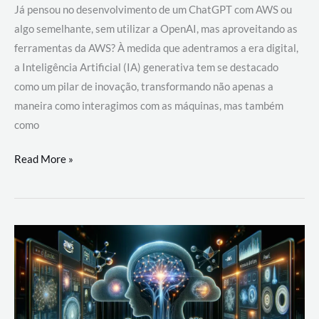
Já pensou no desenvolvimento de um ChatGPT com AWS ou
algo semelhante, sem utilizar a OpenAI, mas aproveitando as
ferramentas da AWS? À medida que adentramos a era digital,
a Inteligência Artificial (IA) generativa tem se destacado
como um pilar de inovação, transformando não apenas a
maneira como interagimos com as máquinas, mas também
como
Desenvolvimento
Read More »
de
um
ChatGPT
com
AWS