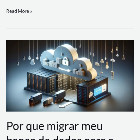
Utilizando
Read More »
as
Soluções
de
IA
Generativa
na
AWS
Por que migrar meu