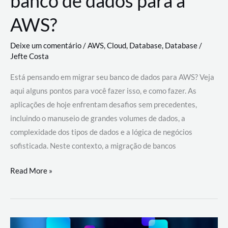
banco de dados para a
AWS?
Deixe um comentário
/
AWS
,
Cloud
,
Database
,
Database
/
Jefte Costa
Está pensando em migrar seu banco de dados para AWS? Veja
aqui alguns pontos para você fazer isso, e como fazer. As
aplicações de hoje enfrentam desafios sem precedentes,
incluindo o manuseio de grandes volumes de dados, a
complexidade dos tipos de dados e a lógica de negócios
sofisticada. Neste contexto, a migração de bancos
Por
Read More »
que
migrar
meu
banco