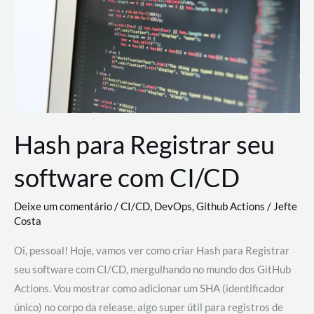
estão
revolucionando
o
desenvolvimento
de
novas
AI
Hash para Registrar seu
software com CI/CD
Deixe um comentário
/
CI/CD
,
DevOps
,
Github Actions
/
Jefte
Costa
Oi, pessoal! Hoje, vamos ver como criar Hash para Registrar
seu software com CI/CD, mergulhando no mundo dos GitHub
Actions. Vou mostrar como adicionar um SHA (identificador
único) no corpo da release, algo super útil para registros de