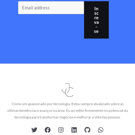
In
sc
re
va
-
se
Como um apaixonado por tecnologia, Estou sempre atualizado sobre as
últimas tendências e avanços na área. Eu acredito firmemente no potencial da
tecnologia para transformar negócios e melhorar a vida das pessoas.