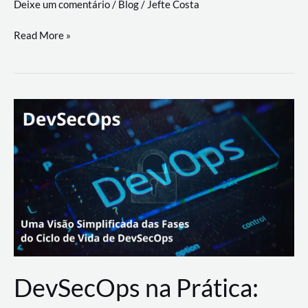
Deixe um comentário
/
Blog
/
Jefte Costa
a
workflows
teste
Read More »
triangulares
de
palyer
do
Youtube
Lance
Rural
DevSecOps na Prática: