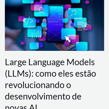
de
dados
para
a
AWS?
Large Language Models
(LLMs): como eles estão
revolucionando o
desenvolvimento de
novas AI