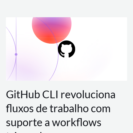
Ir
para
o
conteúdo
GitHub CLI revoluciona
fluxos de trabalho com
suporte a workflows