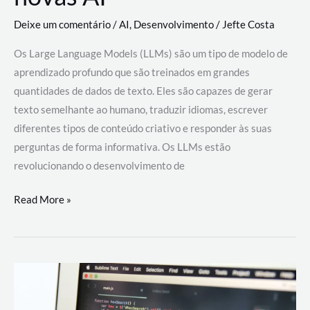
Deixe um comentário
/
AI
,
Desenvolvimento
/
Jefte Costa
Os Large Language Models (LLMs) são um tipo de modelo de
aprendizado profundo que são treinados em grandes
quantidades de dados de texto. Eles são capazes de gerar
texto semelhante ao humano, traduzir idiomas, escrever
diferentes tipos de conteúdo criativo e responder às suas
perguntas de forma informativa. Os LLMs estão
revolucionando o desenvolvimento de
Large
Read More »
Language
Models
(LLMs):
como
eles