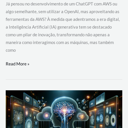
Já pensou no desenvolvimento de um ChatGPT com AWS ou
algo semelhante, sem utilizar a OpenAI, mas aproveitando as
ferramentas da AWS? À medida que adentramos a era digital,
a Inteligência Artificial (IA) generativa tem se destacado
como um pilar de inovação, transformando não apenas a
maneira como interagimos com as máquinas, mas também
como
Desenvolvimento
Read More »
de
um
ChatGPT
com
AWS