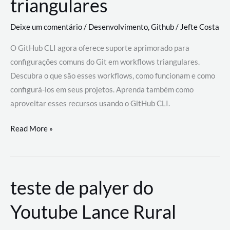
triangulares
Deixe um comentário
/
Desenvolvimento
,
Github
/
Jefte Costa
O GitHub CLI agora oferece suporte aprimorado para
configurações comuns do Git em workflows triangulares.
Descubra o que são esses workflows, como funcionam e como
configurá-los em seus projetos. Aprenda também como
aproveitar esses recursos usando o GitHub CLI.
GitHub
Read More »
CLI
revoluciona
fluxos
teste de palyer do
de
trabalho
Youtube Lance Rural
com
suporte