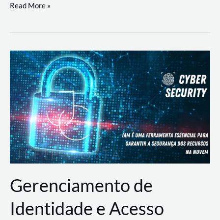
DevSecOps
Read More »
na
Prática:
Integrando
Desenvolvimento,
Segurança
e
Operações
Gerenciamento de
Identidade e Acesso