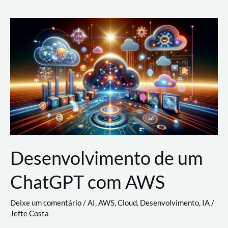
e
Acesso
(IAM)
na
Nuvem:
Google
Cloud,
AWS
e
Azure
Desenvolvimento de um
ChatGPT com AWS
Deixe um comentário
/
AI
,
AWS
,
Cloud
,
Desenvolvimento
,
IA
/
Jefte Costa