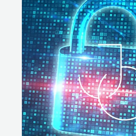
e
Operações