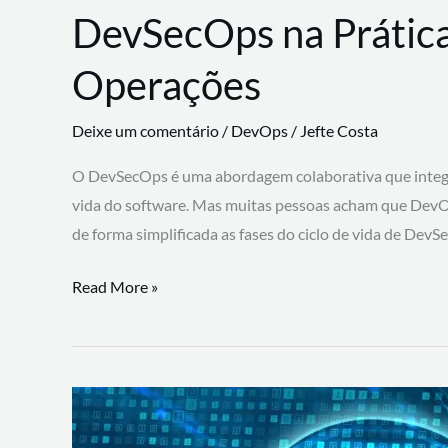
DevSecOps na Prática
Operações
Deixe um comentário
/
DevOps
/
Jefte Costa
O DevSecOps é uma abordagem colaborativa que integra
vida do software. Mas muitas pessoas acham que DevO
de forma simplificada as fases do ciclo de vida de Dev
DevSecOps
Read More »
na
Prática:
Integrando
Desenvolvimento,
Segurança