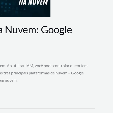
na Nuvem: Google
vem. Ao utilizar IAM, você pode controlar quem tem
 as três principais plataformas de nuvem – Google
 em nuvem.