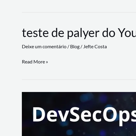
CLI
revoluciona
fluxos
teste de palyer do Yo
de
trabalho
Deixe um comentário
/
Blog
/
Jefte Costa
com
suporte
teste
Read More »
a
de
workflows
palyer
triangulares
do
Youtube
Lance
Rural