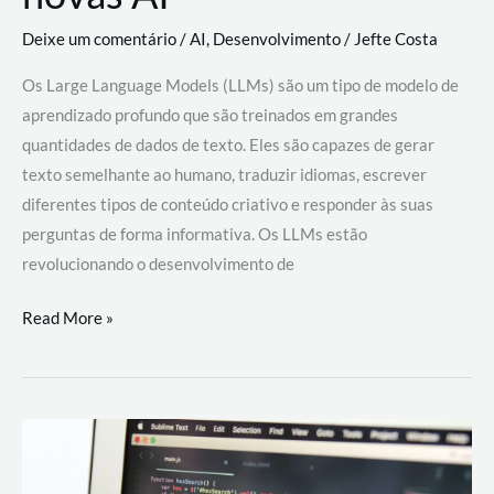
Deixe um comentário
/
AI
,
Desenvolvimento
/
Jefte Costa
Os Large Language Models (LLMs) são um tipo de modelo de
aprendizado profundo que são treinados em grandes
quantidades de dados de texto. Eles são capazes de gerar
texto semelhante ao humano, traduzir idiomas, escrever
diferentes tipos de conteúdo criativo e responder às suas
perguntas de forma informativa. Os LLMs estão
revolucionando o desenvolvimento de
Large
Read More »
Language
Models
(LLMs):
como
eles