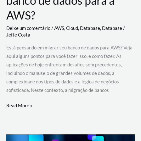
banco de dados para a
AWS?
Deixe um comentário
/
AWS
,
Cloud
,
Database
,
Database
/
Jefte Costa
Está pensando em migrar seu banco de dados para AWS? Veja
aqui alguns pontos para você fazer isso, e como fazer. As
aplicações de hoje enfrentam desafios sem precedentes,
incluindo o manuseio de grandes volumes de dados, a
complexidade dos tipos de dados e a lógica de negócios
sofisticada. Neste contexto, a migração de bancos
Por
Read More »
que
migrar
meu
banco