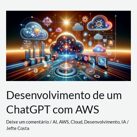
e
Acesso
(IAM)
na
Nuvem:
Google
Cloud,
AWS
e
Azure
Desenvolvimento de um
ChatGPT com AWS
Deixe um comentário
/
AI
,
AWS
,
Cloud
,
Desenvolvimento
,
IA
/
Jefte Costa