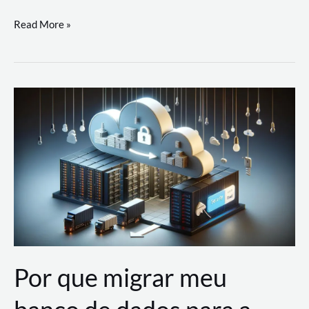
Utilizando
Read More »
as
Soluções
de
IA
Generativa
na
AWS
Por que migrar meu