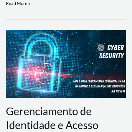
DevSecOps
Read More »
na
Prática:
Integrando
Desenvolvimento,
Segurança
e
Operações
Gerenciamento de
Identidade e Acesso