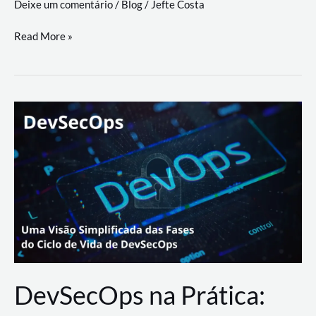
Deixe um comentário
/
Blog
/
Jefte Costa
a
workflows
teste
Read More »
triangulares
de
palyer
do
Youtube
Lance
Rural
DevSecOps na Prática: