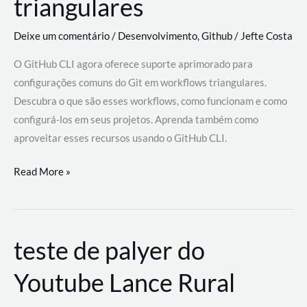
triangulares
Deixe um comentário
/
Desenvolvimento
,
Github
/
Jefte Costa
O GitHub CLI agora oferece suporte aprimorado para
configurações comuns do Git em workflows triangulares.
Descubra o que são esses workflows, como funcionam e como
configurá-los em seus projetos. Aprenda também como
aproveitar esses recursos usando o GitHub CLI.
GitHub
Read More »
CLI
revoluciona
fluxos
teste de palyer do
de
trabalho
Youtube Lance Rural
com
suporte