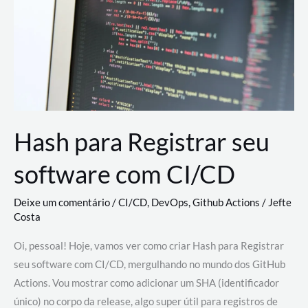
estão
revolucionando
o
desenvolvimento
de
novas
AI
Hash para Registrar seu
software com CI/CD
Deixe um comentário
/
CI/CD
,
DevOps
,
Github Actions
/
Jefte
Costa
Oi, pessoal! Hoje, vamos ver como criar Hash para Registrar
seu software com CI/CD, mergulhando no mundo dos GitHub
Actions. Vou mostrar como adicionar um SHA (identificador
único) no corpo da release, algo super útil para registros de