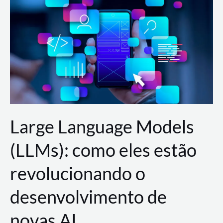
de
dados
para
a
AWS?
Large Language Models
(LLMs): como eles estão
revolucionando o
desenvolvimento de
novas AI