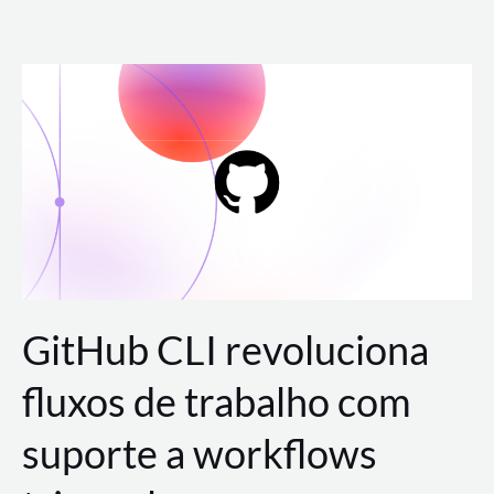
Ir
para
o
conteúdo
GitHub CLI revoluciona
fluxos de trabalho com
suporte a workflows