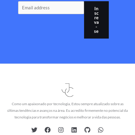
In
sc
re
va
-
se
Como um apaixonado por tecnologia, Estou sempre atualizado sobre as
últimas tendências e avanços na área. Eu acredito firmemente no potencial da
tecnologia para transformar negócios e melhorar a vida das pessoas.