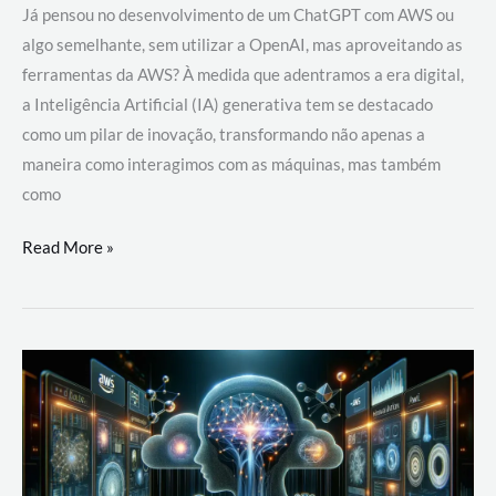
Já pensou no desenvolvimento de um ChatGPT com AWS ou
algo semelhante, sem utilizar a OpenAI, mas aproveitando as
ferramentas da AWS? À medida que adentramos a era digital,
a Inteligência Artificial (IA) generativa tem se destacado
como um pilar de inovação, transformando não apenas a
maneira como interagimos com as máquinas, mas também
como
Desenvolvimento
Read More »
de
um
ChatGPT
com
AWS