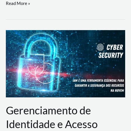
DevSecOps
Read More »
na
Prática:
Integrando
Desenvolvimento,
Segurança
e
Operações
Gerenciamento de
Identidade e Acesso