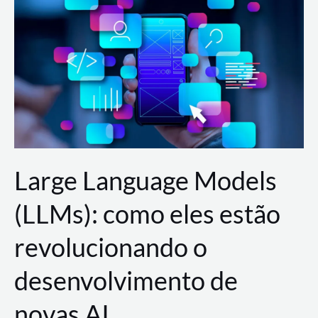
de
dados
para
a
AWS?
Large Language Models
(LLMs): como eles estão
revolucionando o
desenvolvimento de
novas AI