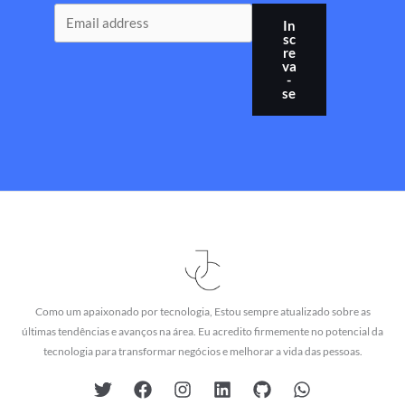
In
sc
re
va
-
se
Como um apaixonado por tecnologia, Estou sempre atualizado sobre as
últimas tendências e avanços na área. Eu acredito firmemente no potencial da
tecnologia para transformar negócios e melhorar a vida das pessoas.