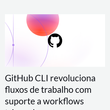
Ir
para
o
conteúdo
GitHub CLI revoluciona
fluxos de trabalho com
suporte a workflows