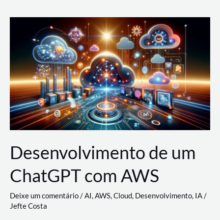
e
Acesso
(IAM)
na
Nuvem:
Google
Cloud,
AWS
e
Azure
Desenvolvimento de um
ChatGPT com AWS
Deixe um comentário
/
AI
,
AWS
,
Cloud
,
Desenvolvimento
,
IA
/
Jefte Costa