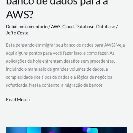
banco de dados para a
AWS?
Deixe um comentário
/
AWS
,
Cloud
,
Database
,
Database
/
Jefte Costa
Está pensando em migrar seu banco de dados para AWS? Veja
aqui alguns pontos para você fazer isso, e como fazer. As
aplicações de hoje enfrentam desafios sem precedentes,
incluindo o manuseio de grandes volumes de dados, a
complexidade dos tipos de dados e a lógica de negócios
sofisticada. Neste contexto, a migração de bancos
Por
Read More »
que
migrar
meu
banco