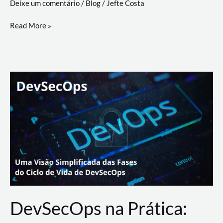
Deixe um comentário
/
Blog
/
Jefte Costa
a
workflows
teste
Read More »
triangulares
de
palyer
do
Youtube
Lance
Rural
DevSecOps na Prática: