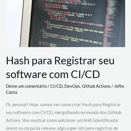
estão
revolucionando
o
desenvolvimento
de
novas
AI
Hash para Registrar seu
software com CI/CD
Deixe um comentário
/
CI/CD
,
DevOps
,
Github Actions
/
Jefte
Costa
Oi, pessoal! Hoje, vamos ver como criar Hash para Registrar
seu software com CI/CD, mergulhando no mundo dos GitHub
Actions. Vou mostrar como adicionar um SHA (identificador
único) no corpo da release, algo super útil para registros de