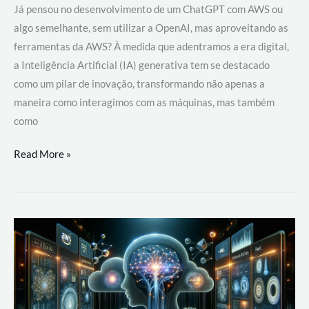
Já pensou no desenvolvimento de um ChatGPT com AWS ou
algo semelhante, sem utilizar a OpenAI, mas aproveitando as
ferramentas da AWS? À medida que adentramos a era digital,
a Inteligência Artificial (IA) generativa tem se destacado
como um pilar de inovação, transformando não apenas a
maneira como interagimos com as máquinas, mas também
como
Desenvolvimento
Read More »
de
um
ChatGPT
com
AWS