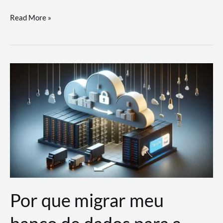
Utilizando
Read More »
as
Soluções
de
IA
Generativa
na
AWS
Por que migrar meu