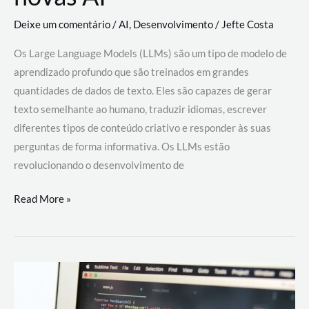
Deixe um comentário
/
AI
,
Desenvolvimento
/
Jefte Costa
Os Large Language Models (LLMs) são um tipo de modelo de
aprendizado profundo que são treinados em grandes
quantidades de dados de texto. Eles são capazes de gerar
texto semelhante ao humano, traduzir idiomas, escrever
diferentes tipos de conteúdo criativo e responder às suas
perguntas de forma informativa. Os LLMs estão
revolucionando o desenvolvimento de
Large
Read More »
Language
Models
(LLMs):
como
eles