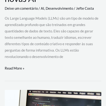
Deixe um comentário
/
AI
,
Desenvolvimento
/
Jefte Costa
Os Large Language Models (LLMs) são um tipo de modelo de
aprendizado profundo que são treinados em grandes
quantidades de dados de texto. Eles são capazes de gerar
texto semelhante ao humano, traduzir idiomas, escrever
diferentes tipos de conteúdo criativo e responder às suas
perguntas de forma informativa. Os LLMs estão
revolucionando o desenvolvimento de
Large
Read More »
Language
Models
(LLMs):
como
eles