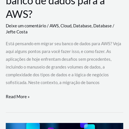
banco de dados para a
AWS?
Deixe um comentário
/
AWS
,
Cloud
,
Database
,
Database
/
Jefte Costa
Está pensando em migrar seu banco de dados para AWS? Veja
aqui alguns pontos para você fazer isso, e como fazer. As
aplicações de hoje enfrentam desafios sem precedentes,
incluindo o manuseio de grandes volumes de dados, a
complexidade dos tipos de dados e a lógica de negócios
sofisticada. Neste contexto, a migração de bancos
Por
Read More »
que
migrar
meu
banco