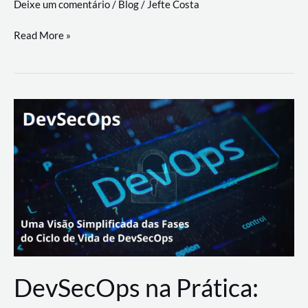
Deixe um comentário
/
Blog
/
Jefte Costa
a
workflows
teste
Read More »
triangulares
de
palyer
do
Youtube
Lance
Rural
DevSecOps na Prática: