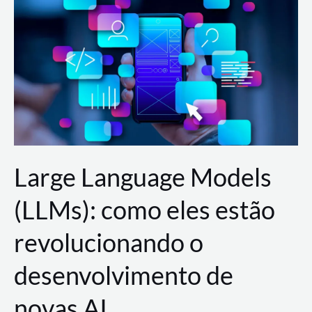
de
dados
para
a
AWS?
Large Language Models
(LLMs): como eles estão
revolucionando o
desenvolvimento de
novas AI