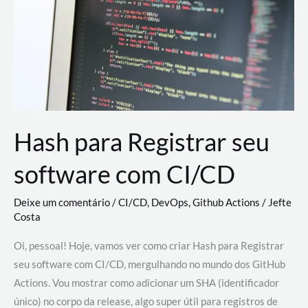
estão
revolucionando
o
desenvolvimento
de
novas
AI
Hash para Registrar seu
software com CI/CD
Deixe um comentário
/
CI/CD
,
DevOps
,
Github Actions
/
Jefte
Costa
Oi, pessoal! Hoje, vamos ver como criar Hash para Registrar
seu software com CI/CD, mergulhando no mundo dos GitHub
Actions. Vou mostrar como adicionar um SHA (identificador
único) no corpo da release, algo super útil para registros de