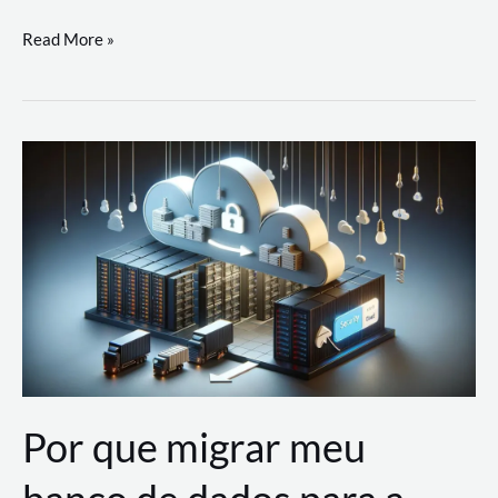
Utilizando
Read More »
as
Soluções
de
IA
Generativa
na
AWS
Por que migrar meu