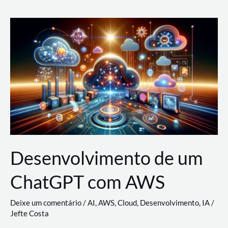
e
Acesso
(IAM)
na
Nuvem:
Google
Cloud,
AWS
e
Azure
Desenvolvimento de um
ChatGPT com AWS
Deixe um comentário
/
AI
,
AWS
,
Cloud
,
Desenvolvimento
,
IA
/
Jefte Costa