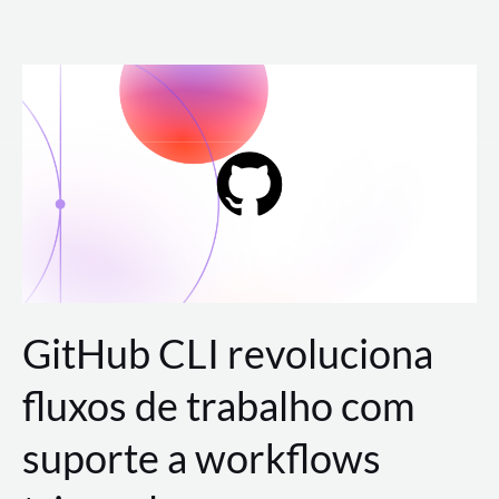
Ir
para
o
conteúdo
GitHub CLI revoluciona
fluxos de trabalho com
suporte a workflows