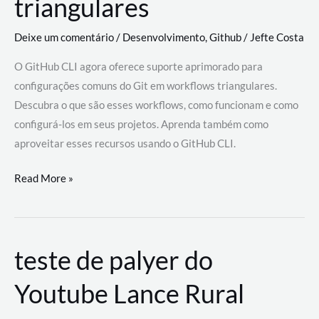
triangulares
Deixe um comentário
/
Desenvolvimento
,
Github
/
Jefte Costa
O GitHub CLI agora oferece suporte aprimorado para
configurações comuns do Git em workflows triangulares.
Descubra o que são esses workflows, como funcionam e como
configurá-los em seus projetos. Aprenda também como
aproveitar esses recursos usando o GitHub CLI.
GitHub
Read More »
CLI
revoluciona
fluxos
teste de palyer do
de
trabalho
Youtube Lance Rural
com
suporte