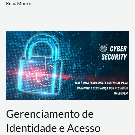
DevSecOps
Read More »
na
Prática:
Integrando
Desenvolvimento,
Segurança
e
Operações
Gerenciamento de
Identidade e Acesso