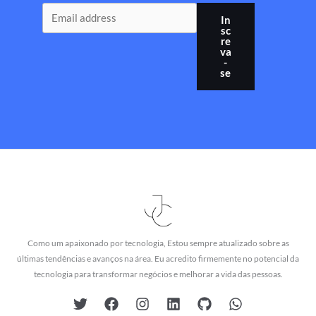
In
sc
re
va
-
se
Como um apaixonado por tecnologia, Estou sempre atualizado sobre as
últimas tendências e avanços na área. Eu acredito firmemente no potencial da
tecnologia para transformar negócios e melhorar a vida das pessoas.