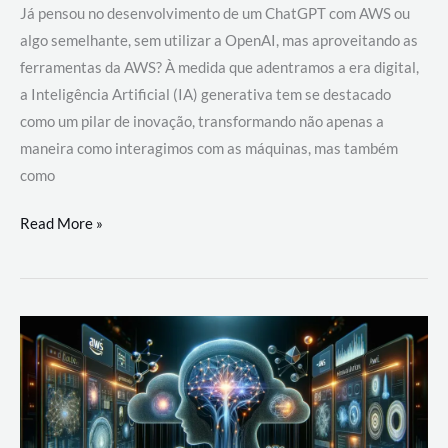
Já pensou no desenvolvimento de um ChatGPT com AWS ou
algo semelhante, sem utilizar a OpenAI, mas aproveitando as
ferramentas da AWS? À medida que adentramos a era digital,
a Inteligência Artificial (IA) generativa tem se destacado
como um pilar de inovação, transformando não apenas a
maneira como interagimos com as máquinas, mas também
como
Desenvolvimento
Read More »
de
um
ChatGPT
com
AWS