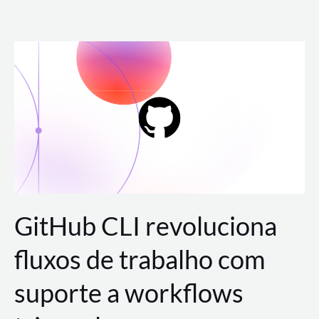
Ir
para
o
conteúdo
GitHub CLI revoluciona
fluxos de trabalho com
suporte a workflows