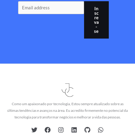
In
sc
re
va
-
se
Como um apaixonado por tecnologia, Estou sempre atualizado sobre as
últimas tendências e avanços na área. Eu acredito firmemente no potencial da
tecnologia para transformar negócios e melhorar a vida das pessoas.