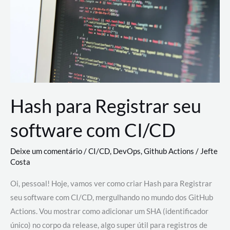
estão
revolucionando
o
desenvolvimento
de
novas
AI
Hash para Registrar seu
software com CI/CD
Deixe um comentário
/
CI/CD
,
DevOps
,
Github Actions
/
Jefte
Costa
Oi, pessoal! Hoje, vamos ver como criar Hash para Registrar
seu software com CI/CD, mergulhando no mundo dos GitHub
Actions. Vou mostrar como adicionar um SHA (identificador
único) no corpo da release, algo super útil para registros de