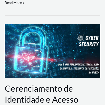
DevSecOps
Read More »
na
Prática:
Integrando
Desenvolvimento,
Segurança
e
Operações
Gerenciamento de
Identidade e Acesso