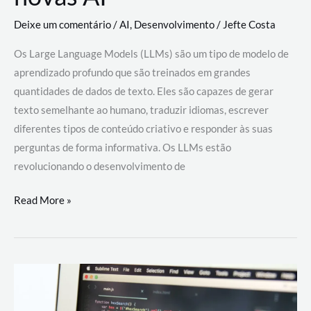
Deixe um comentário
/
AI
,
Desenvolvimento
/
Jefte Costa
Os Large Language Models (LLMs) são um tipo de modelo de
aprendizado profundo que são treinados em grandes
quantidades de dados de texto. Eles são capazes de gerar
texto semelhante ao humano, traduzir idiomas, escrever
diferentes tipos de conteúdo criativo e responder às suas
perguntas de forma informativa. Os LLMs estão
revolucionando o desenvolvimento de
Large
Read More »
Language
Models
(LLMs):
como
eles