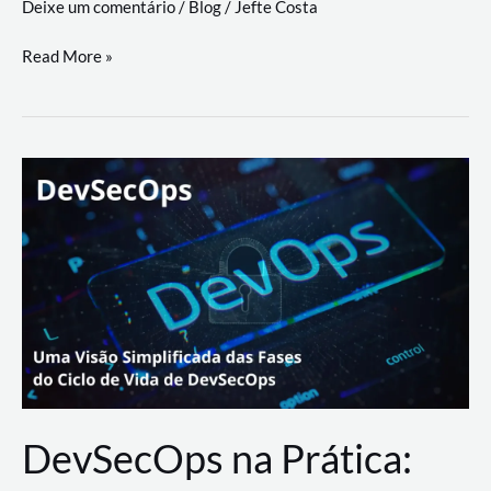
Deixe um comentário
/
Blog
/
Jefte Costa
a
workflows
teste
Read More »
triangulares
de
palyer
do
Youtube
Lance
Rural
DevSecOps na Prática: