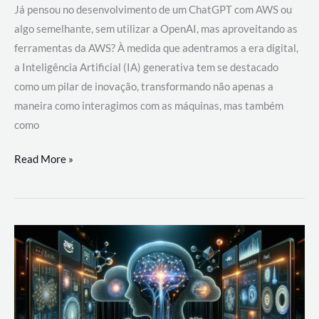
Já pensou no desenvolvimento de um ChatGPT com AWS ou
algo semelhante, sem utilizar a OpenAI, mas aproveitando as
ferramentas da AWS? À medida que adentramos a era digital,
a Inteligência Artificial (IA) generativa tem se destacado
como um pilar de inovação, transformando não apenas a
maneira como interagimos com as máquinas, mas também
como
Desenvolvimento
Read More »
de
um
ChatGPT
com
AWS