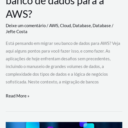
banco de dados para a
AWS?
Deixe um comentário
/
AWS
,
Cloud
,
Database
,
Database
/
Jefte Costa
Está pensando em migrar seu banco de dados para AWS? Veja
aqui alguns pontos para você fazer isso, e como fazer. As
aplicações de hoje enfrentam desafios sem precedentes,
incluindo o manuseio de grandes volumes de dados, a
complexidade dos tipos de dados e a lógica de negócios
sofisticada. Neste contexto, a migração de bancos
Por
Read More »
que
migrar
meu
banco