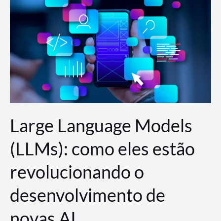
de
dados
para
a
AWS?
Large Language Models
(LLMs): como eles estão
revolucionando o
desenvolvimento de
novas AI