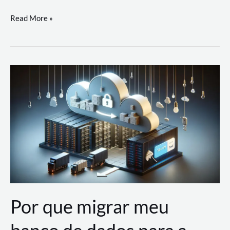
Utilizando
Read More »
as
Soluções
de
IA
Generativa
na
AWS
Por que migrar meu