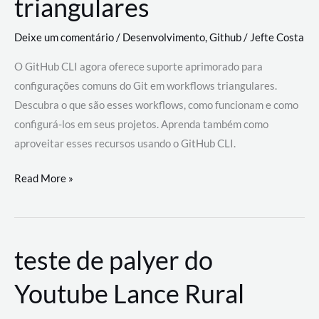
triangulares
Deixe um comentário
/
Desenvolvimento
,
Github
/
Jefte Costa
O GitHub CLI agora oferece suporte aprimorado para
configurações comuns do Git em workflows triangulares.
Descubra o que são esses workflows, como funcionam e como
configurá-los em seus projetos. Aprenda também como
aproveitar esses recursos usando o GitHub CLI.
GitHub
Read More »
CLI
revoluciona
fluxos
teste de palyer do
de
trabalho
Youtube Lance Rural
com
suporte