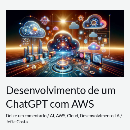
e
Acesso
(IAM)
na
Nuvem:
Google
Cloud,
AWS
e
Azure
Desenvolvimento de um
ChatGPT com AWS
Deixe um comentário
/
AI
,
AWS
,
Cloud
,
Desenvolvimento
,
IA
/
Jefte Costa