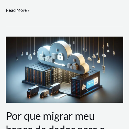
Utilizando
Read More »
as
Soluções
de
IA
Generativa
na
AWS
Por que migrar meu