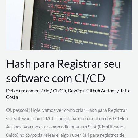
estão
revolucionando
o
desenvolvimento
de
novas
AI
Hash para Registrar seu
software com CI/CD
Deixe um comentário
/
CI/CD
,
DevOps
,
Github Actions
/
Jefte
Costa
Oi, pessoal! Hoje, vamos ver como criar Hash para Registrar
seu software com CI/CD, mergulhando no mundo dos GitHub
Actions. Vou mostrar como adicionar um SHA (identificador
único) no corpo da release, algo super útil para registros de