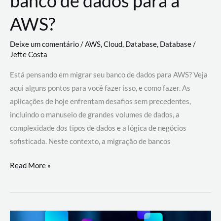
banco de dados para a
AWS?
Deixe um comentário
/
AWS
,
Cloud
,
Database
,
Database
/
Jefte Costa
Está pensando em migrar seu banco de dados para AWS? Veja
aqui alguns pontos para você fazer isso, e como fazer. As
aplicações de hoje enfrentam desafios sem precedentes,
incluindo o manuseio de grandes volumes de dados, a
complexidade dos tipos de dados e a lógica de negócios
sofisticada. Neste contexto, a migração de bancos
Por
Read More »
que
migrar
meu
banco