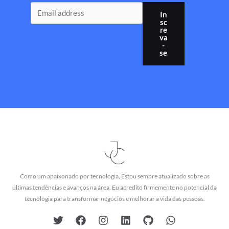
In
sc
re
va
-
se
Como um apaixonado por tecnologia, Estou sempre atualizado sobre as
últimas tendências e avanços na área. Eu acredito firmemente no potencial da
tecnologia para transformar negócios e melhorar a vida das pessoas.