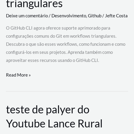
triangulares
Deixe um comentário
/
Desenvolvimento
,
Github
/
Jefte Costa
O GitHub CLI agora oferece suporte aprimorado para
configurações comuns do Git em workflows triangulares.
Descubra o que são esses workflows, como funcionam e como
configurá-los em seus projetos. Aprenda também como
aproveitar esses recursos usando o GitHub CLI.
GitHub
Read More »
CLI
revoluciona
fluxos
teste de palyer do
de
trabalho
Youtube Lance Rural
com
suporte