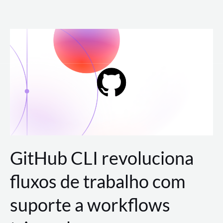
Ir
para
o
conteúdo
GitHub CLI revoluciona
fluxos de trabalho com
suporte a workflows