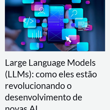
de
dados
para
a
AWS?
Large Language Models
(LLMs): como eles estão
revolucionando o
desenvolvimento de
novas AI