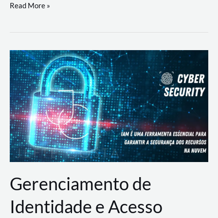
DevSecOps
Read More »
na
Prática:
Integrando
Desenvolvimento,
Segurança
e
Operações
Gerenciamento de
Identidade e Acesso