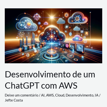
e
Acesso
(IAM)
na
Nuvem:
Google
Cloud,
AWS
e
Azure
Desenvolvimento de um
ChatGPT com AWS
Deixe um comentário
/
AI
,
AWS
,
Cloud
,
Desenvolvimento
,
IA
/
Jefte Costa