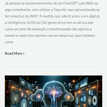
Já pensou no desenvolvimento de um ChatGPT com AWS ou
algo semelhante, sem utilizar a OpenAI, mas aproveitando as
ferramentas da AWS? À medida que adentramos a era digital,
a Inteligência Artificial (IA) generativa tem se destacado
como um pilar de inovação, transformando não apenas a
maneira como interagimos com as máquinas, mas também
como
Desenvolvimento
Read More »
de
um
ChatGPT
com
AWS