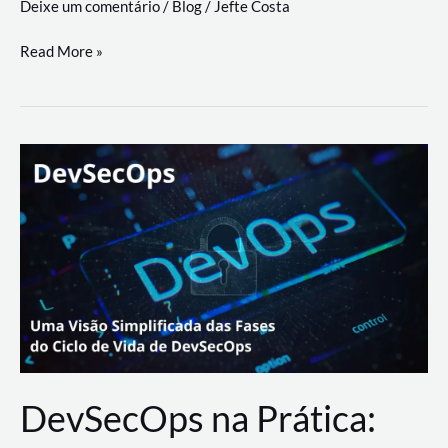
Deixe um comentário
/
Blog
/
Jefte Costa
a
workflows
teste
Read More »
triangulares
de
palyer
do
Youtube
Lance
Rural
DevSecOps na Prática: