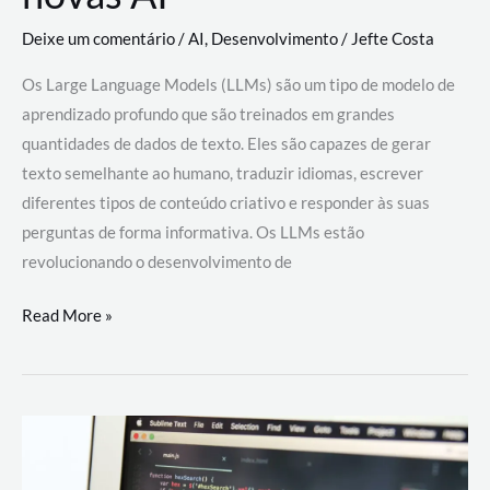
Deixe um comentário
/
AI
,
Desenvolvimento
/
Jefte Costa
Os Large Language Models (LLMs) são um tipo de modelo de
aprendizado profundo que são treinados em grandes
quantidades de dados de texto. Eles são capazes de gerar
texto semelhante ao humano, traduzir idiomas, escrever
diferentes tipos de conteúdo criativo e responder às suas
perguntas de forma informativa. Os LLMs estão
revolucionando o desenvolvimento de
Large
Read More »
Language
Models
(LLMs):
como
eles