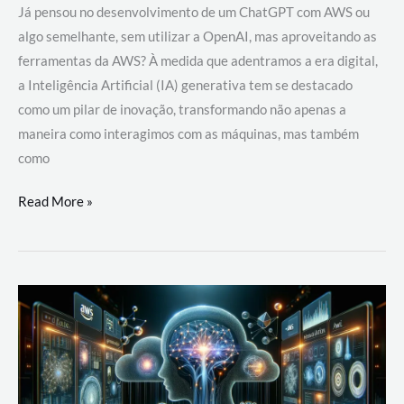
Já pensou no desenvolvimento de um ChatGPT com AWS ou
algo semelhante, sem utilizar a OpenAI, mas aproveitando as
ferramentas da AWS? À medida que adentramos a era digital,
a Inteligência Artificial (IA) generativa tem se destacado
como um pilar de inovação, transformando não apenas a
maneira como interagimos com as máquinas, mas também
como
Desenvolvimento
Read More »
de
um
ChatGPT
com
AWS