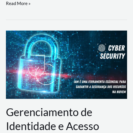
DevSecOps
Read More »
na
Prática:
Integrando
Desenvolvimento,
Segurança
e
Operações
Gerenciamento de
Identidade e Acesso