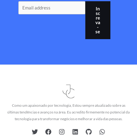
In
sc
re
va
-
se
Como um apaixonado por tecnologia, Estou sempre atualizado sobre as
últimas tendências e avanços na área. Eu acredito firmemente no potencial da
tecnologia para transformar negócios e melhorar a vida das pessoas.