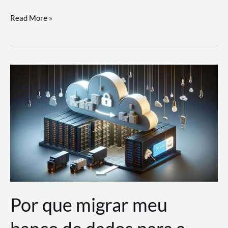
Utilizando
Read More »
as
Soluções
de
IA
Generativa
na
AWS
Por que migrar meu