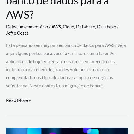
banco de dados para a
AWS?
Deixe um comentário
/
AWS
,
Cloud
,
Database
,
Database
/
Jefte Costa
Está pensando em migrar seu banco de dados para AWS? Veja
aqui alguns pontos para você fazer isso, e como fazer. As
aplicações de hoje enfrentam desafios sem precedentes,
incluindo o manuseio de grandes volumes de dados, a
complexidade dos tipos de dados e a lógica de negócios
sofisticada. Neste contexto, a migração de bancos
Por
Read More »
que
migrar
meu
banco