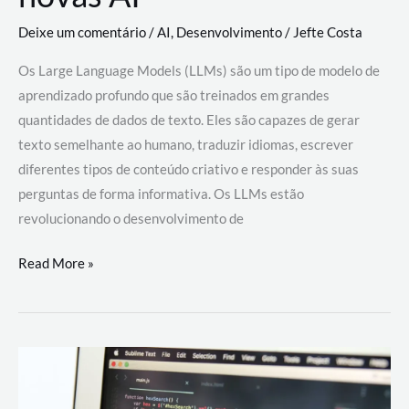
Deixe um comentário
/
AI
,
Desenvolvimento
/
Jefte Costa
Os Large Language Models (LLMs) são um tipo de modelo de
aprendizado profundo que são treinados em grandes
quantidades de dados de texto. Eles são capazes de gerar
texto semelhante ao humano, traduzir idiomas, escrever
diferentes tipos de conteúdo criativo e responder às suas
perguntas de forma informativa. Os LLMs estão
revolucionando o desenvolvimento de
Large
Read More »
Language
Models
(LLMs):
como
eles