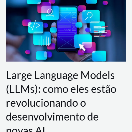
de
dados
para
a
AWS?
Large Language Models
(LLMs): como eles estão
revolucionando o
desenvolvimento de
novas AI