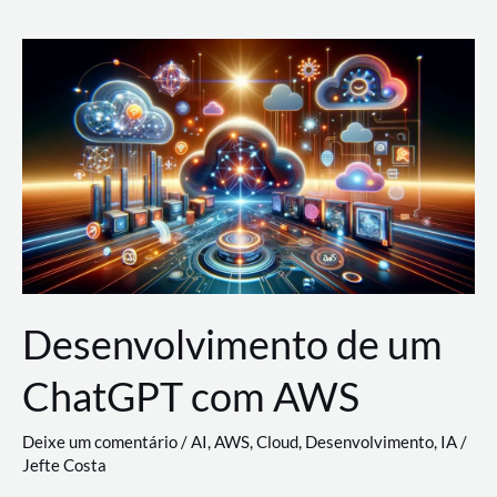
e
Acesso
(IAM)
na
Nuvem:
Google
Cloud,
AWS
e
Azure
Desenvolvimento de um
ChatGPT com AWS
Deixe um comentário
/
AI
,
AWS
,
Cloud
,
Desenvolvimento
,
IA
/
Jefte Costa