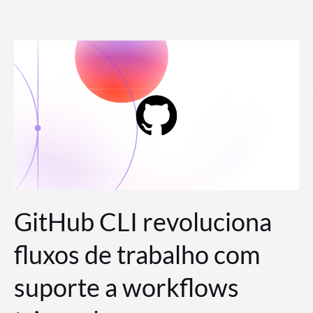
Ir
para
o
conteúdo
GitHub CLI revoluciona
fluxos de trabalho com
suporte a workflows