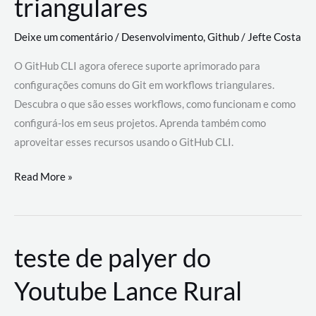
triangulares
Deixe um comentário
/
Desenvolvimento
,
Github
/
Jefte Costa
O GitHub CLI agora oferece suporte aprimorado para
configurações comuns do Git em workflows triangulares.
Descubra o que são esses workflows, como funcionam e como
configurá-los em seus projetos. Aprenda também como
aproveitar esses recursos usando o GitHub CLI.
GitHub
Read More »
CLI
revoluciona
fluxos
teste de palyer do
de
trabalho
Youtube Lance Rural
com
suporte