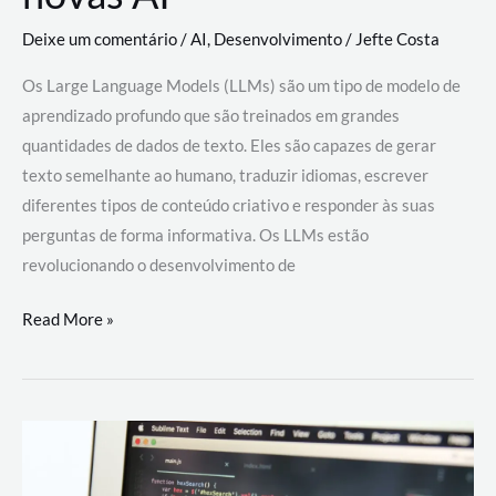
Deixe um comentário
/
AI
,
Desenvolvimento
/
Jefte Costa
Os Large Language Models (LLMs) são um tipo de modelo de
aprendizado profundo que são treinados em grandes
quantidades de dados de texto. Eles são capazes de gerar
texto semelhante ao humano, traduzir idiomas, escrever
diferentes tipos de conteúdo criativo e responder às suas
perguntas de forma informativa. Os LLMs estão
revolucionando o desenvolvimento de
Large
Read More »
Language
Models
(LLMs):
como
eles