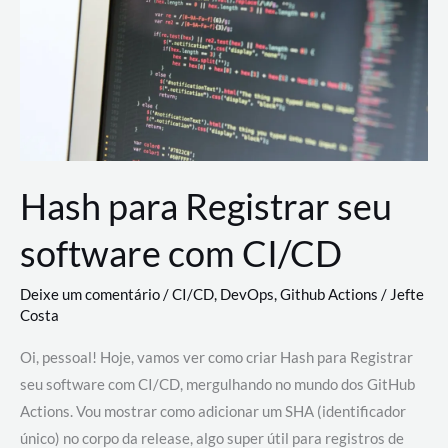
estão
revolucionando
o
desenvolvimento
de
novas
AI
Hash para Registrar seu
software com CI/CD
Deixe um comentário
/
CI/CD
,
DevOps
,
Github Actions
/
Jefte
Costa
Oi, pessoal! Hoje, vamos ver como criar Hash para Registrar
seu software com CI/CD, mergulhando no mundo dos GitHub
Actions. Vou mostrar como adicionar um SHA (identificador
único) no corpo da release, algo super útil para registros de