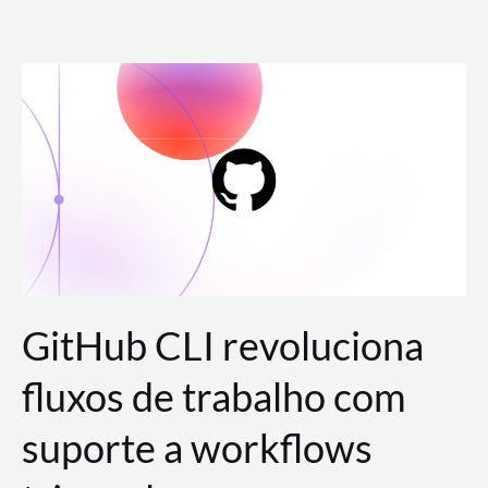
Ir
para
o
conteúdo
GitHub CLI revoluciona
fluxos de trabalho com
suporte a workflows