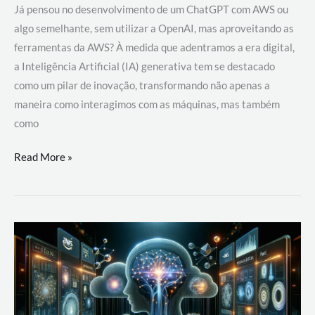
Já pensou no desenvolvimento de um ChatGPT com AWS ou
algo semelhante, sem utilizar a OpenAI, mas aproveitando as
ferramentas da AWS? À medida que adentramos a era digital,
a Inteligência Artificial (IA) generativa tem se destacado
como um pilar de inovação, transformando não apenas a
maneira como interagimos com as máquinas, mas também
como
Desenvolvimento
Read More »
de
um
ChatGPT
com
AWS