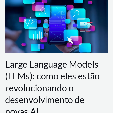
de
dados
para
a
AWS?
Large Language Models
(LLMs): como eles estão
revolucionando o
desenvolvimento de
novas AI