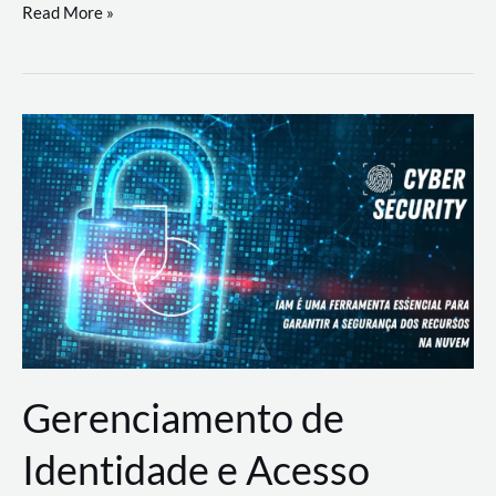
DevSecOps
Read More »
na
Prática:
Integrando
Desenvolvimento,
Segurança
e
Operações
Gerenciamento de
Identidade e Acesso