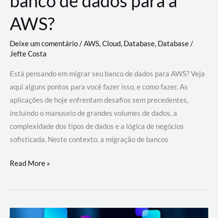
banco de dados para a
AWS?
Deixe um comentário
/
AWS
,
Cloud
,
Database
,
Database
/
Jefte Costa
Está pensando em migrar seu banco de dados para AWS? Veja
aqui alguns pontos para você fazer isso, e como fazer. As
aplicações de hoje enfrentam desafios sem precedentes,
incluindo o manuseio de grandes volumes de dados, a
complexidade dos tipos de dados e a lógica de negócios
sofisticada. Neste contexto, a migração de bancos
Por
Read More »
que
migrar
meu
banco