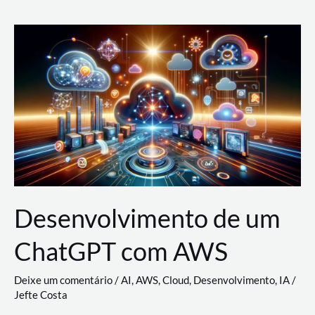
e
Acesso
(IAM)
na
Nuvem:
Google
Cloud,
AWS
e
Azure
Desenvolvimento de um
ChatGPT com AWS
Deixe um comentário
/
AI
,
AWS
,
Cloud
,
Desenvolvimento
,
IA
/
Jefte Costa