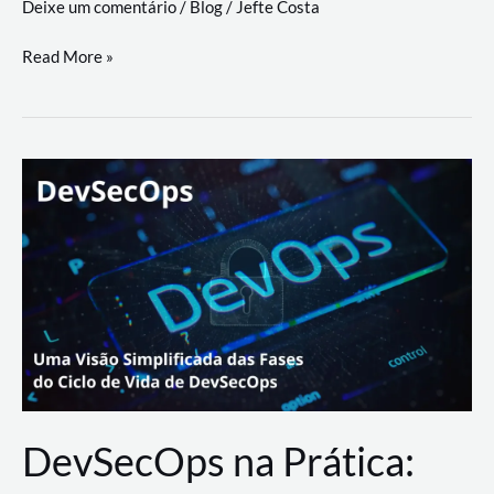
Deixe um comentário
/
Blog
/
Jefte Costa
a
workflows
teste
Read More »
triangulares
de
palyer
do
Youtube
Lance
Rural
DevSecOps na Prática: