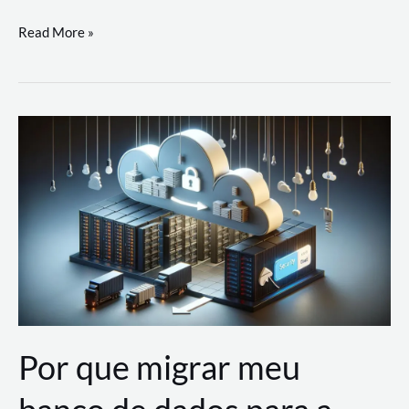
Utilizando
Read More »
as
Soluções
de
IA
Generativa
na
AWS
Por que migrar meu