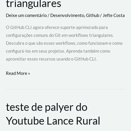
triangulares
Deixe um comentário
/
Desenvolvimento
,
Github
/
Jefte Costa
O GitHub CLI agora oferece suporte aprimorado para
configurações comuns do Git em workflows triangulares.
Descubra o que são esses workflows, como funcionam e como
configurá-los em seus projetos. Aprenda também como
aproveitar esses recursos usando o GitHub CLI.
GitHub
Read More »
CLI
revoluciona
fluxos
teste de palyer do
de
trabalho
Youtube Lance Rural
com
suporte