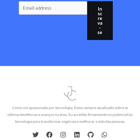
In
sc
re
va
-
se
Como um apaixonado por tecnologia, Estou sempre atualizado sobre as
últimas tendências e avanços na área. Eu acredito firmemente no potencial da
tecnologia para transformar negócios e melhorar a vida das pessoas.