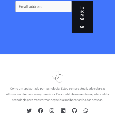
In
sc
re
va
-
se
Como um apaixonado por tecnologia, Estou sempre atualizado sobre as
últimas tendências e avanços na área. Eu acredito firmemente no potencial da
tecnologia para transformar negócios e melhorar a vida das pessoas.