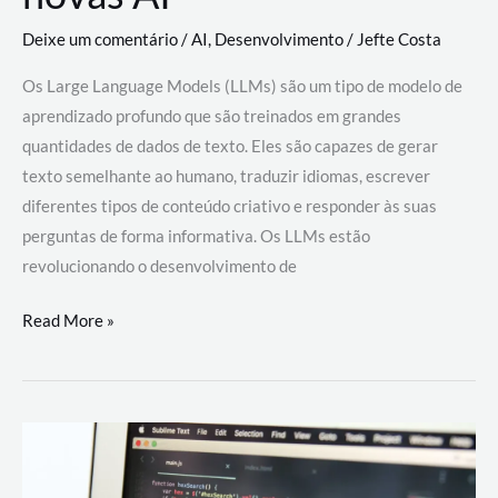
Deixe um comentário
/
AI
,
Desenvolvimento
/
Jefte Costa
Os Large Language Models (LLMs) são um tipo de modelo de
aprendizado profundo que são treinados em grandes
quantidades de dados de texto. Eles são capazes de gerar
texto semelhante ao humano, traduzir idiomas, escrever
diferentes tipos de conteúdo criativo e responder às suas
perguntas de forma informativa. Os LLMs estão
revolucionando o desenvolvimento de
Large
Read More »
Language
Models
(LLMs):
como
eles