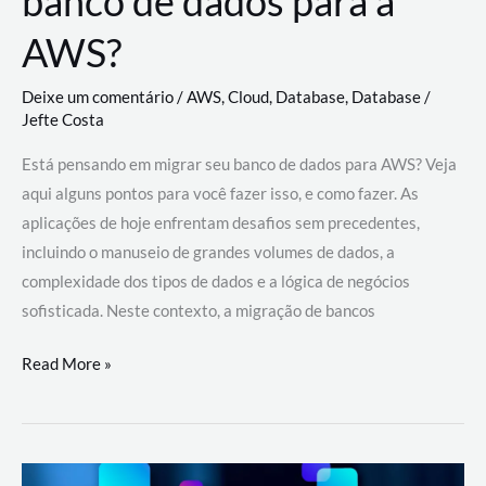
banco de dados para a
AWS?
Deixe um comentário
/
AWS
,
Cloud
,
Database
,
Database
/
Jefte Costa
Está pensando em migrar seu banco de dados para AWS? Veja
aqui alguns pontos para você fazer isso, e como fazer. As
aplicações de hoje enfrentam desafios sem precedentes,
incluindo o manuseio de grandes volumes de dados, a
complexidade dos tipos de dados e a lógica de negócios
sofisticada. Neste contexto, a migração de bancos
Por
Read More »
que
migrar
meu
banco