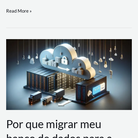
Utilizando
Read More »
as
Soluções
de
IA
Generativa
na
AWS
Por que migrar meu