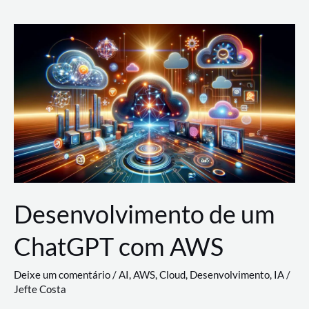
e
Acesso
(IAM)
na
Nuvem:
Google
Cloud,
AWS
e
Azure
Desenvolvimento de um
ChatGPT com AWS
Deixe um comentário
/
AI
,
AWS
,
Cloud
,
Desenvolvimento
,
IA
/
Jefte Costa