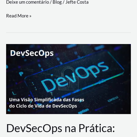
Deixe um comentário
/
Blog
/
Jefte Costa
a
workflows
teste
Read More »
triangulares
de
palyer
do
Youtube
Lance
Rural
DevSecOps na Prática: