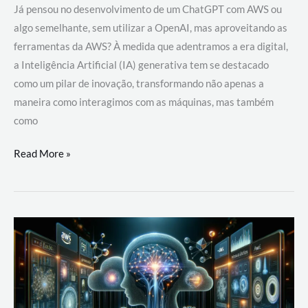
Já pensou no desenvolvimento de um ChatGPT com AWS ou
algo semelhante, sem utilizar a OpenAI, mas aproveitando as
ferramentas da AWS? À medida que adentramos a era digital,
a Inteligência Artificial (IA) generativa tem se destacado
como um pilar de inovação, transformando não apenas a
maneira como interagimos com as máquinas, mas também
como
Desenvolvimento
Read More »
de
um
ChatGPT
com
AWS