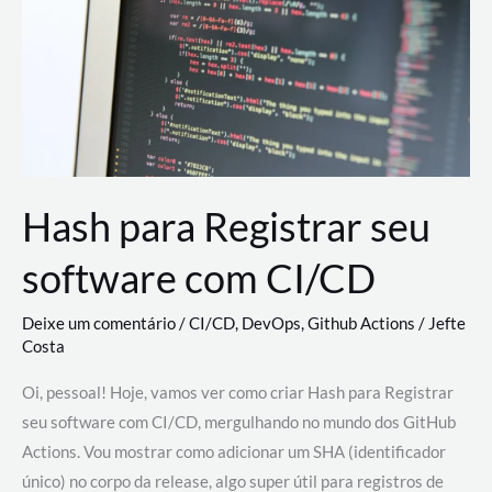
estão
revolucionando
o
desenvolvimento
de
novas
AI
Hash para Registrar seu
software com CI/CD
Deixe um comentário
/
CI/CD
,
DevOps
,
Github Actions
/
Jefte
Costa
Oi, pessoal! Hoje, vamos ver como criar Hash para Registrar
seu software com CI/CD, mergulhando no mundo dos GitHub
Actions. Vou mostrar como adicionar um SHA (identificador
único) no corpo da release, algo super útil para registros de