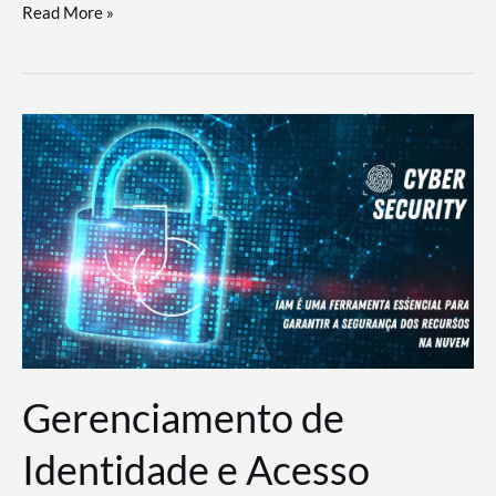
DevSecOps
Read More »
na
Prática:
Integrando
Desenvolvimento,
Segurança
e
Operações
Gerenciamento de
Identidade e Acesso