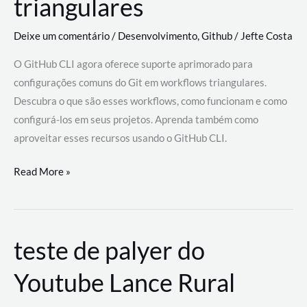
triangulares
Deixe um comentário
/
Desenvolvimento
,
Github
/
Jefte Costa
O GitHub CLI agora oferece suporte aprimorado para
configurações comuns do Git em workflows triangulares.
Descubra o que são esses workflows, como funcionam e como
configurá-los em seus projetos. Aprenda também como
aproveitar esses recursos usando o GitHub CLI.
GitHub
Read More »
CLI
revoluciona
fluxos
teste de palyer do
de
trabalho
Youtube Lance Rural
com
suporte