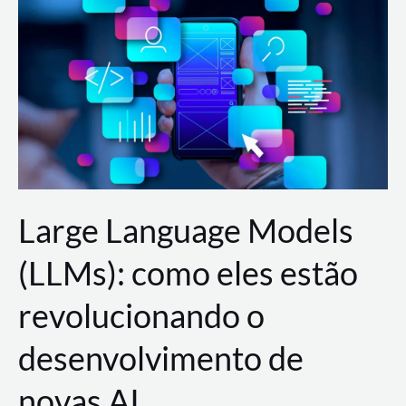
de
dados
para
a
AWS?
Large Language Models
(LLMs): como eles estão
revolucionando o
desenvolvimento de
novas AI