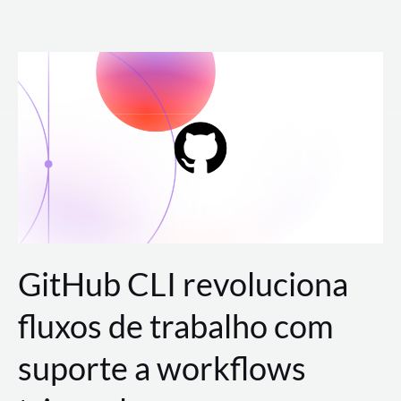
Ir
para
o
conteúdo
GitHub CLI revoluciona
fluxos de trabalho com
suporte a workflows