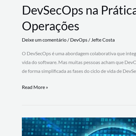
DevSecOps na Prática
Operações
Deixe um comentário
/
DevOps
/
Jefte Costa
O DevSecOps é uma abordagem colaborativa que integra
vida do software. Mas muitas pessoas acham que DevO
de forma simplificada as fases do ciclo de vida de Dev
DevSecOps
Read More »
na
Prática:
Integrando
Desenvolvimento,
Segurança