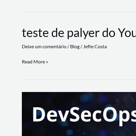
CLI
revoluciona
fluxos
teste de palyer do Yo
de
trabalho
Deixe um comentário
/
Blog
/
Jefte Costa
com
suporte
teste
Read More »
a
de
workflows
palyer
triangulares
do
Youtube
Lance
Rural