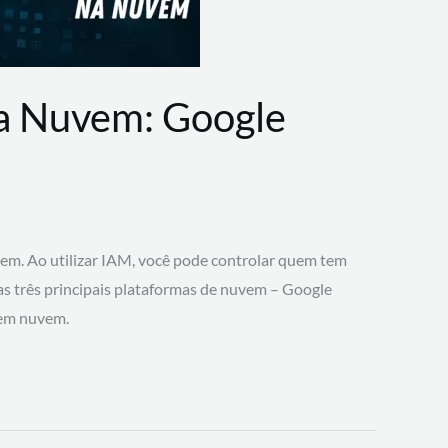
na Nuvem: Google
vem. Ao utilizar IAM, você pode controlar quem tem
 as três principais plataformas de nuvem – Google
 em nuvem.