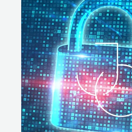
e
Operações