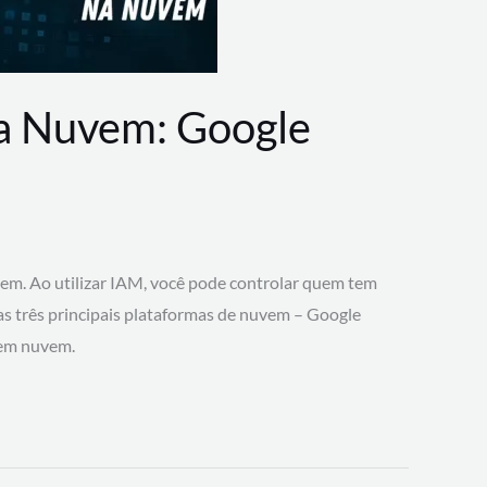
na Nuvem: Google
vem. Ao utilizar IAM, você pode controlar quem tem
 as três principais plataformas de nuvem – Google
 em nuvem.