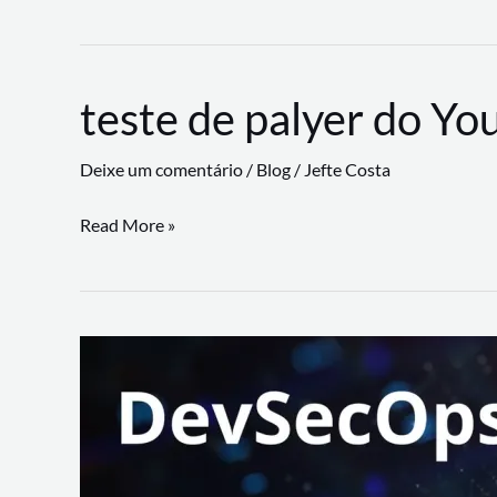
CLI
revoluciona
fluxos
teste de palyer do Yo
de
trabalho
Deixe um comentário
/
Blog
/
Jefte Costa
com
suporte
teste
Read More »
a
de
workflows
palyer
triangulares
do
Youtube
Lance
Rural