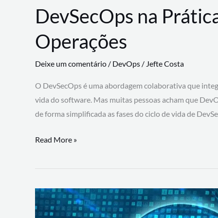
DevSecOps na Prática
Operações
Deixe um comentário
/
DevOps
/
Jefte Costa
O DevSecOps é uma abordagem colaborativa que integra
vida do software. Mas muitas pessoas acham que DevO
de forma simplificada as fases do ciclo de vida de Dev
DevSecOps
Read More »
na
Prática:
Integrando
Desenvolvimento,
Segurança