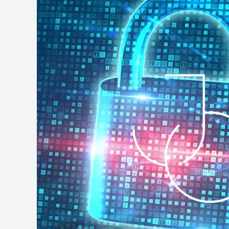
e
Operações