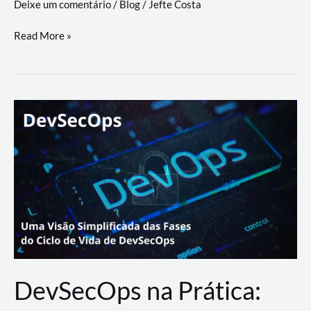
Deixe um comentário
/
Blog
/
Jefte Costa
a
workflows
teste
Read More »
triangulares
de
palyer
do
Youtube
Lance
Rural
DevSecOps na Prática: