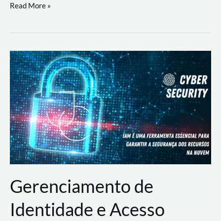
DevSecOps
Read More »
na
Prática:
Integrando
Desenvolvimento,
Segurança
e
Operações
Gerenciamento de
Identidade e Acesso