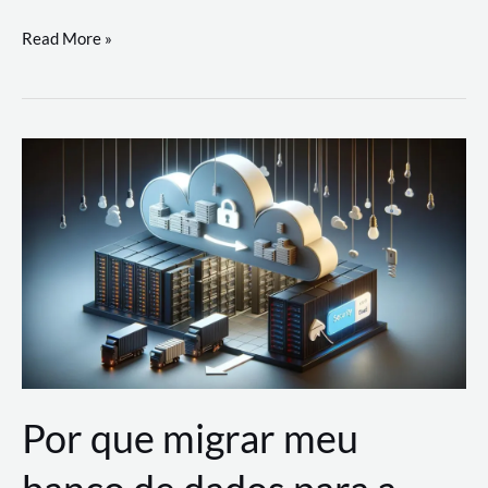
Utilizando
Read More »
as
Soluções
de
IA
Generativa
na
AWS
Por que migrar meu