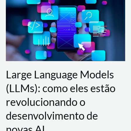
de
dados
para
a
AWS?
Large Language Models
(LLMs): como eles estão
revolucionando o
desenvolvimento de
novas AI