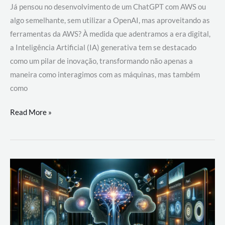
Já pensou no desenvolvimento de um ChatGPT com AWS ou
algo semelhante, sem utilizar a OpenAI, mas aproveitando as
ferramentas da AWS? À medida que adentramos a era digital,
a Inteligência Artificial (IA) generativa tem se destacado
como um pilar de inovação, transformando não apenas a
maneira como interagimos com as máquinas, mas também
como
Desenvolvimento
Read More »
de
um
ChatGPT
com
AWS