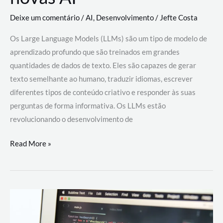
Deixe um comentário
/
AI
,
Desenvolvimento
/
Jefte Costa
Os Large Language Models (LLMs) são um tipo de modelo de
aprendizado profundo que são treinados em grandes
quantidades de dados de texto. Eles são capazes de gerar
texto semelhante ao humano, traduzir idiomas, escrever
diferentes tipos de conteúdo criativo e responder às suas
perguntas de forma informativa. Os LLMs estão
revolucionando o desenvolvimento de
Large
Read More »
Language
Models
(LLMs):
como
eles