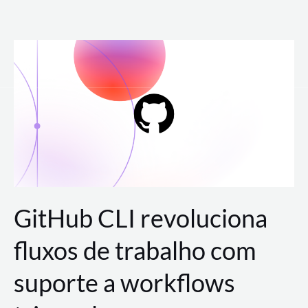
Ir
para
o
conteúdo
GitHub CLI revoluciona
fluxos de trabalho com
suporte a workflows