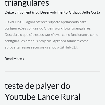
triangulares
Deixe um comentário
/
Desenvolvimento
,
Github
/
Jefte Costa
O GitHub CLI agora oferece suporte aprimorado para
configurações comuns do Git em workflows triangulares.
Descubra o que são esses workflows, como funcionam e como
configurá-los em seus projetos. Aprenda também como
aproveitar esses recursos usando o GitHub CLI.
GitHub
Read More »
CLI
revoluciona
fluxos
teste de palyer do
de
trabalho
Youtube Lance Rural
com
suporte