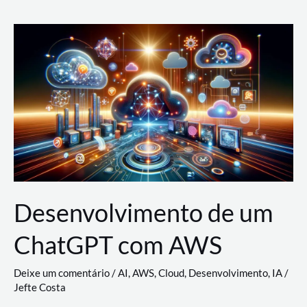
e
Acesso
(IAM)
na
Nuvem:
Google
Cloud,
AWS
e
Azure
Desenvolvimento de um
ChatGPT com AWS
Deixe um comentário
/
AI
,
AWS
,
Cloud
,
Desenvolvimento
,
IA
/
Jefte Costa