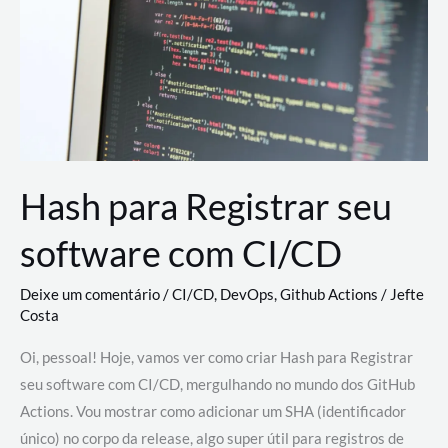
estão
revolucionando
o
desenvolvimento
de
novas
AI
Hash para Registrar seu
software com CI/CD
Deixe um comentário
/
CI/CD
,
DevOps
,
Github Actions
/
Jefte
Costa
Oi, pessoal! Hoje, vamos ver como criar Hash para Registrar
seu software com CI/CD, mergulhando no mundo dos GitHub
Actions. Vou mostrar como adicionar um SHA (identificador
único) no corpo da release, algo super útil para registros de