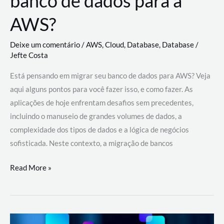
banco de dados para a
AWS?
Deixe um comentário
/
AWS
,
Cloud
,
Database
,
Database
/
Jefte Costa
Está pensando em migrar seu banco de dados para AWS? Veja
aqui alguns pontos para você fazer isso, e como fazer. As
aplicações de hoje enfrentam desafios sem precedentes,
incluindo o manuseio de grandes volumes de dados, a
complexidade dos tipos de dados e a lógica de negócios
sofisticada. Neste contexto, a migração de bancos
Por
Read More »
que
migrar
meu
banco