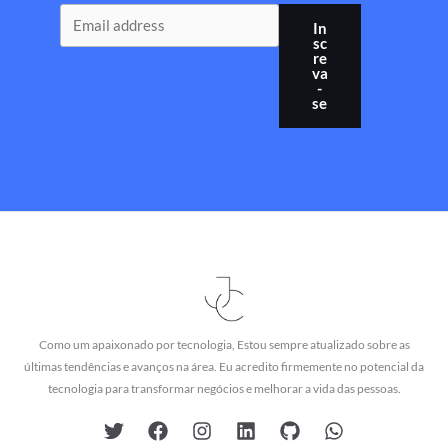
In
sc
re
va
-
se
Como um apaixonado por tecnologia, Estou sempre atualizado sobre as
últimas tendências e avanços na área. Eu acredito firmemente no potencial da
tecnologia para transformar negócios e melhorar a vida das pessoas.