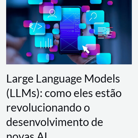
de
dados
para
a
AWS?
Large Language Models
(LLMs): como eles estão
revolucionando o
desenvolvimento de
novas AI