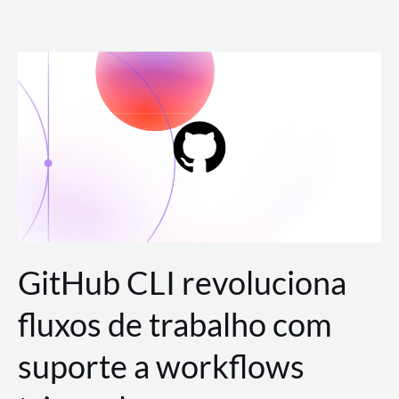
Ir
para
o
conteúdo
GitHub CLI revoluciona
fluxos de trabalho com
suporte a workflows