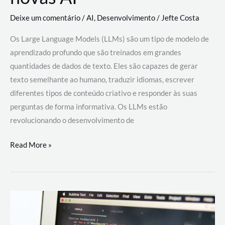
Deixe um comentário
/
AI
,
Desenvolvimento
/
Jefte Costa
Os Large Language Models (LLMs) são um tipo de modelo de
aprendizado profundo que são treinados em grandes
quantidades de dados de texto. Eles são capazes de gerar
texto semelhante ao humano, traduzir idiomas, escrever
diferentes tipos de conteúdo criativo e responder às suas
perguntas de forma informativa. Os LLMs estão
revolucionando o desenvolvimento de
Large
Read More »
Language
Models
(LLMs):
como
eles