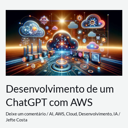
e
Acesso
(IAM)
na
Nuvem:
Google
Cloud,
AWS
e
Azure
Desenvolvimento de um
ChatGPT com AWS
Deixe um comentário
/
AI
,
AWS
,
Cloud
,
Desenvolvimento
,
IA
/
Jefte Costa