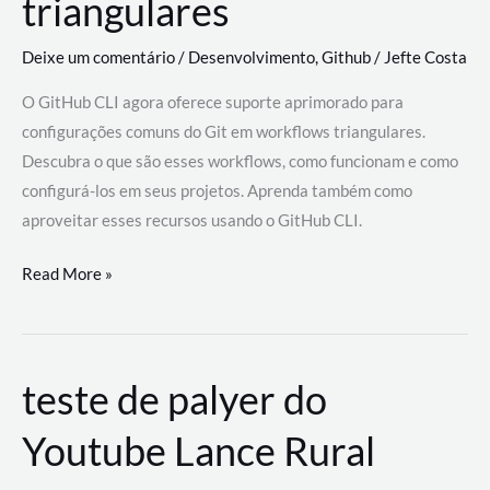
triangulares
Deixe um comentário
/
Desenvolvimento
,
Github
/
Jefte Costa
O GitHub CLI agora oferece suporte aprimorado para
configurações comuns do Git em workflows triangulares.
Descubra o que são esses workflows, como funcionam e como
configurá-los em seus projetos. Aprenda também como
aproveitar esses recursos usando o GitHub CLI.
GitHub
Read More »
CLI
revoluciona
fluxos
teste de palyer do
de
trabalho
Youtube Lance Rural
com
suporte