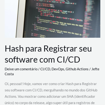
estão
revolucionando
o
desenvolvimento
de
novas
AI
Hash para Registrar seu
software com CI/CD
Deixe um comentário
/
CI/CD
,
DevOps
,
Github Actions
/
Jefte
Costa
Oi, pessoal! Hoje, vamos ver como criar Hash para Registrar
seu software com CI/CD, mergulhando no mundo dos GitHub
Actions. Vou mostrar como adicionar um SHA (identificador
único) no corpo da release, algo super útil para registros de