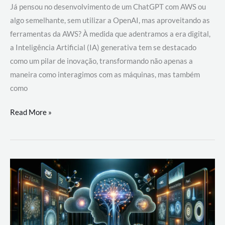
Já pensou no desenvolvimento de um ChatGPT com AWS ou
algo semelhante, sem utilizar a OpenAI, mas aproveitando as
ferramentas da AWS? À medida que adentramos a era digital,
a Inteligência Artificial (IA) generativa tem se destacado
como um pilar de inovação, transformando não apenas a
maneira como interagimos com as máquinas, mas também
como
Desenvolvimento
Read More »
de
um
ChatGPT
com
AWS