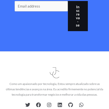
In
sc
re
va
-
se
Como um apaixonado por tecnologia, Estou sempre atualizado sobre as
últimas tendências e avanços na área. Eu acredito firmemente no potencial da
tecnologia para transformar negócios e melhorar a vida das pessoas.