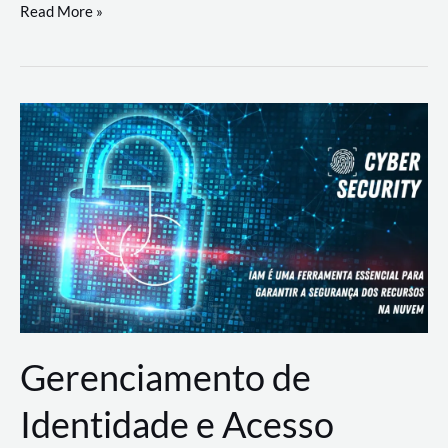
DevSecOps
Read More »
na
Prática:
Integrando
Desenvolvimento,
Segurança
e
Operações
Gerenciamento de
Identidade e Acesso