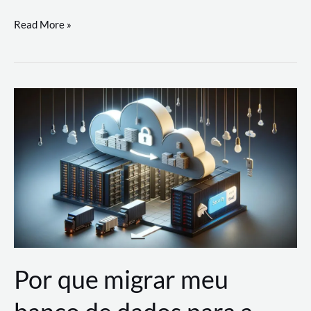
Utilizando
Read More »
as
Soluções
de
IA
Generativa
na
AWS
Por que migrar meu