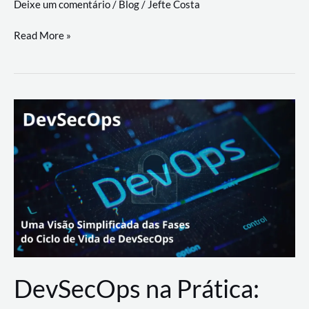
Deixe um comentário
/
Blog
/
Jefte Costa
a
workflows
teste
Read More »
triangulares
de
palyer
do
Youtube
Lance
Rural
DevSecOps na Prática: