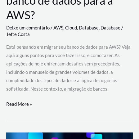
banco de dados para a
AWS?
Deixe um comentário
/
AWS
,
Cloud
,
Database
,
Database
/
Jefte Costa
Está pensando em migrar seu banco de dados para AWS? Veja
aqui alguns pontos para você fazer isso, e como fazer. As
aplicações de hoje enfrentam desafios sem precedentes,
incluindo o manuseio de grandes volumes de dados, a
complexidade dos tipos de dados e a lógica de negócios
sofisticada. Neste contexto, a migração de bancos
Por
Read More »
que
migrar
meu
banco