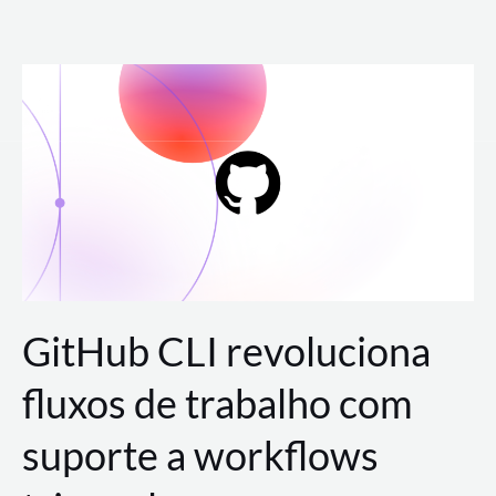
Ir
para
o
conteúdo
GitHub CLI revoluciona
fluxos de trabalho com
suporte a workflows