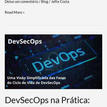
Deixe um comentário
/
Blog
/
Jefte Costa
a
workflows
teste
Read More »
triangulares
de
palyer
do
Youtube
Lance
Rural
DevSecOps na Prática: