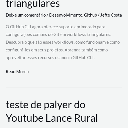
triangulares
Deixe um comentário
/
Desenvolvimento
,
Github
/
Jefte Costa
O GitHub CLI agora oferece suporte aprimorado para
configurações comuns do Git em workflows triangulares.
Descubra o que são esses workflows, como funcionam e como
configurá-los em seus projetos. Aprenda também como
aproveitar esses recursos usando o GitHub CLI.
GitHub
Read More »
CLI
revoluciona
fluxos
teste de palyer do
de
trabalho
Youtube Lance Rural
com
suporte