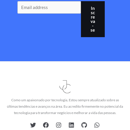
In
sc
re
va
-
se
Como um apaixonado por tecnologia, Estou sempre atualizado sobre as
últimas tendências e avanços na área. Eu acredito firmemente no potencial da
tecnologia para transformar negócios e melhorar a vida das pessoas.