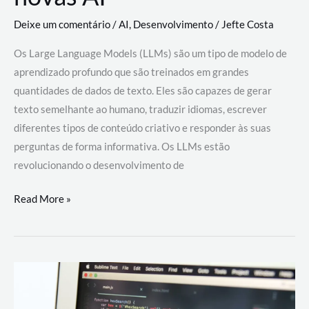
Deixe um comentário
/
AI
,
Desenvolvimento
/
Jefte Costa
Os Large Language Models (LLMs) são um tipo de modelo de
aprendizado profundo que são treinados em grandes
quantidades de dados de texto. Eles são capazes de gerar
texto semelhante ao humano, traduzir idiomas, escrever
diferentes tipos de conteúdo criativo e responder às suas
perguntas de forma informativa. Os LLMs estão
revolucionando o desenvolvimento de
Large
Read More »
Language
Models
(LLMs):
como
eles