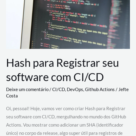
estão
revolucionando
o
desenvolvimento
de
novas
AI
Hash para Registrar seu
software com CI/CD
Deixe um comentário
/
CI/CD
,
DevOps
,
Github Actions
/
Jefte
Costa
Oi, pessoal! Hoje, vamos ver como criar Hash para Registrar
seu software com CI/CD, mergulhando no mundo dos GitHub
Actions. Vou mostrar como adicionar um SHA (identificador
único) no corpo da release, algo super útil para registros de