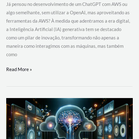
Já pensou no desenvolvimento de um ChatGPT com AWS ou
algo semelhante, sem utilizar a OpenAI, mas aproveitando as
ferramentas da AWS? À medida que adentramos a era digital,
a Inteligência Artificial (IA) generativa tem se destacado
como um pilar de inovação, transformando não apenas a
maneira como interagimos com as máquinas, mas também
como
Desenvolvimento
Read More »
de
um
ChatGPT
com
AWS