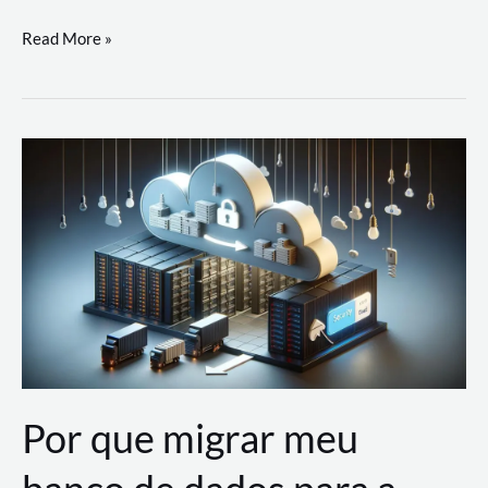
Utilizando
Read More »
as
Soluções
de
IA
Generativa
na
AWS
Por que migrar meu