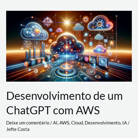
e
Acesso
(IAM)
na
Nuvem:
Google
Cloud,
AWS
e
Azure
Desenvolvimento de um
ChatGPT com AWS
Deixe um comentário
/
AI
,
AWS
,
Cloud
,
Desenvolvimento
,
IA
/
Jefte Costa