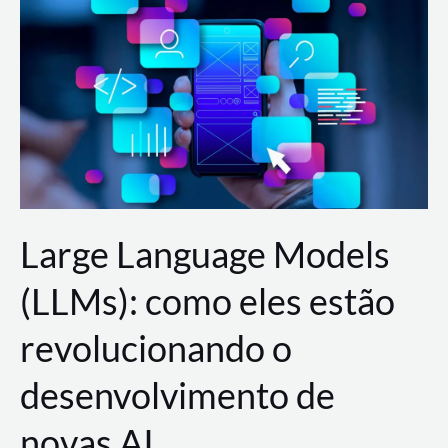
de
dados
para
a
AWS?
Large Language Models
(LLMs): como eles estão
revolucionando o
desenvolvimento de
novas AI