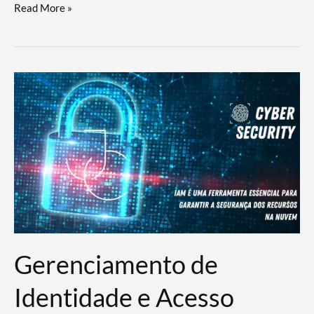
DevSecOps
Read More »
na
Prática:
Integrando
Desenvolvimento,
Segurança
e
Operações
Gerenciamento de
Identidade e Acesso