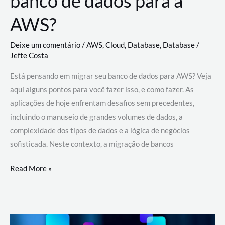
banco de dados para a
AWS?
Deixe um comentário
/
AWS
,
Cloud
,
Database
,
Database
/
Jefte Costa
Está pensando em migrar seu banco de dados para AWS? Veja
aqui alguns pontos para você fazer isso, e como fazer. As
aplicações de hoje enfrentam desafios sem precedentes,
incluindo o manuseio de grandes volumes de dados, a
complexidade dos tipos de dados e a lógica de negócios
sofisticada. Neste contexto, a migração de bancos
Por
Read More »
que
migrar
meu
banco