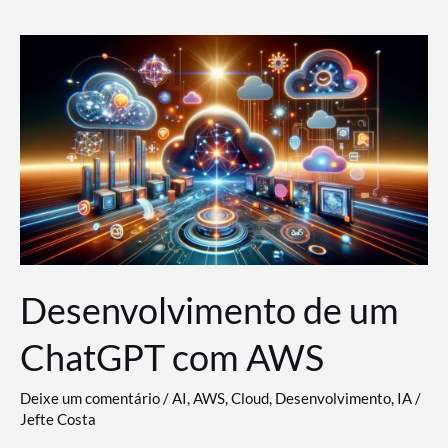
e
Acesso
(IAM)
na
Nuvem:
Google
Cloud,
AWS
e
Azure
Desenvolvimento de um
ChatGPT com AWS
Deixe um comentário
/
AI
,
AWS
,
Cloud
,
Desenvolvimento
,
IA
/
Jefte Costa