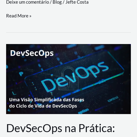
Deixe um comentário
/
Blog
/
Jefte Costa
a
workflows
teste
Read More »
triangulares
de
palyer
do
Youtube
Lance
Rural
DevSecOps na Prática: