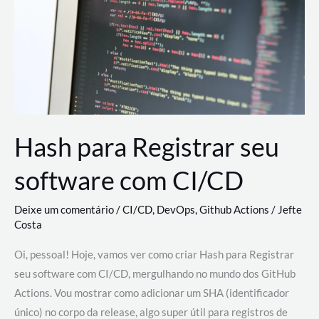
estão
revolucionando
o
desenvolvimento
de
novas
AI
Hash para Registrar seu
software com CI/CD
Deixe um comentário
/
CI/CD
,
DevOps
,
Github Actions
/
Jefte
Costa
Oi, pessoal! Hoje, vamos ver como criar Hash para Registrar
seu software com CI/CD, mergulhando no mundo dos GitHub
Actions. Vou mostrar como adicionar um SHA (identificador
único) no corpo da release, algo super útil para registros de