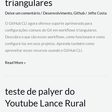
triangulares
Deixe um comentário
/
Desenvolvimento
,
Github
/
Jefte Costa
O GitHub CLI agora oferece suporte aprimorado para
configurações comuns do Git em workflows triangulares.
Descubra o que são esses workflows, como funcionam e como
configurá-los em seus projetos. Aprenda também como
aproveitar esses recursos usando o GitHub CLI.
GitHub
Read More »
CLI
revoluciona
fluxos
teste de palyer do
de
trabalho
Youtube Lance Rural
com
suporte