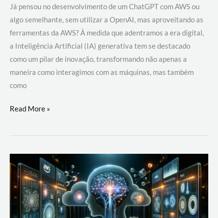
Já pensou no desenvolvimento de um ChatGPT com AWS ou
algo semelhante, sem utilizar a OpenAI, mas aproveitando as
ferramentas da AWS? À medida que adentramos a era digital,
a Inteligência Artificial (IA) generativa tem se destacado
como um pilar de inovação, transformando não apenas a
maneira como interagimos com as máquinas, mas também
como
Desenvolvimento
Read More »
de
um
ChatGPT
com
AWS