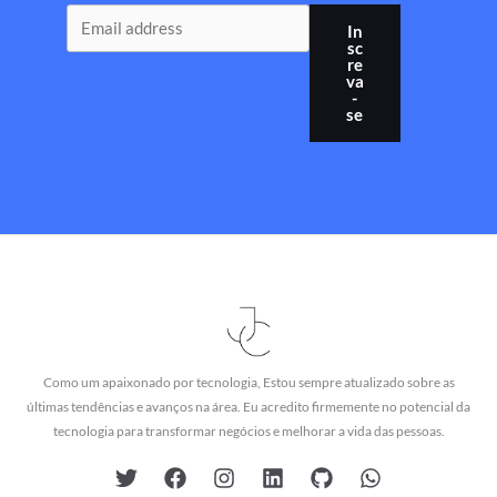
In
sc
re
va
-
se
Como um apaixonado por tecnologia, Estou sempre atualizado sobre as
últimas tendências e avanços na área. Eu acredito firmemente no potencial da
tecnologia para transformar negócios e melhorar a vida das pessoas.