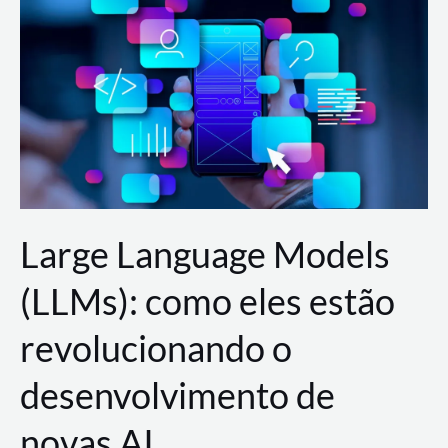
de
dados
para
a
AWS?
Large Language Models
(LLMs): como eles estão
revolucionando o
desenvolvimento de
novas AI