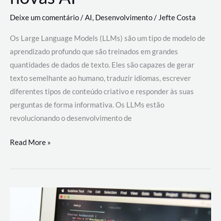
Deixe um comentário
/
AI
,
Desenvolvimento
/
Jefte Costa
Os Large Language Models (LLMs) são um tipo de modelo de
aprendizado profundo que são treinados em grandes
quantidades de dados de texto. Eles são capazes de gerar
texto semelhante ao humano, traduzir idiomas, escrever
diferentes tipos de conteúdo criativo e responder às suas
perguntas de forma informativa. Os LLMs estão
revolucionando o desenvolvimento de
Large
Read More »
Language
Models
(LLMs):
como
eles