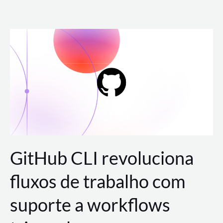
Ir
para
o
conteúdo
GitHub CLI revoluciona
fluxos de trabalho com
suporte a workflows