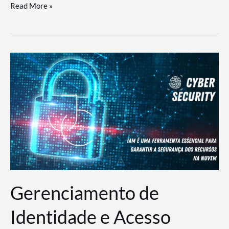
DevSecOps
Read More »
na
Prática:
Integrando
Desenvolvimento,
Segurança
e
Operações
Gerenciamento de
Identidade e Acesso