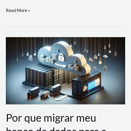
Utilizando
Read More »
as
Soluções
de
IA
Generativa
na
AWS
Por que migrar meu