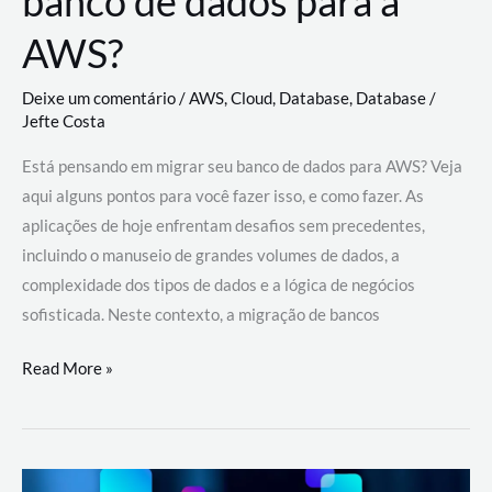
banco de dados para a
AWS?
Deixe um comentário
/
AWS
,
Cloud
,
Database
,
Database
/
Jefte Costa
Está pensando em migrar seu banco de dados para AWS? Veja
aqui alguns pontos para você fazer isso, e como fazer. As
aplicações de hoje enfrentam desafios sem precedentes,
incluindo o manuseio de grandes volumes de dados, a
complexidade dos tipos de dados e a lógica de negócios
sofisticada. Neste contexto, a migração de bancos
Por
Read More »
que
migrar
meu
banco