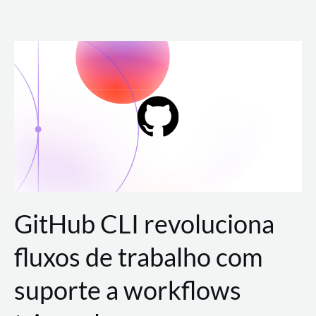
Ir
para
o
conteúdo
GitHub CLI revoluciona
fluxos de trabalho com
suporte a workflows