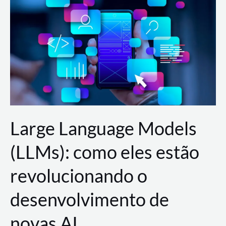
de
dados
para
a
AWS?
Large Language Models
(LLMs): como eles estão
revolucionando o
desenvolvimento de
novas AI