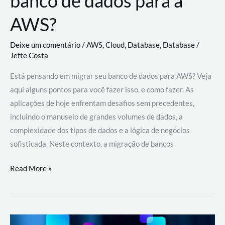
banco de dados para a
AWS?
Deixe um comentário
/
AWS
,
Cloud
,
Database
,
Database
/
Jefte Costa
Está pensando em migrar seu banco de dados para AWS? Veja
aqui alguns pontos para você fazer isso, e como fazer. As
aplicações de hoje enfrentam desafios sem precedentes,
incluindo o manuseio de grandes volumes de dados, a
complexidade dos tipos de dados e a lógica de negócios
sofisticada. Neste contexto, a migração de bancos
Por
Read More »
que
migrar
meu
banco