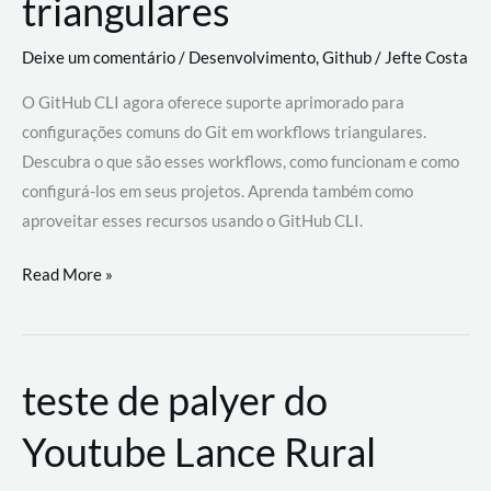
triangulares
Deixe um comentário
/
Desenvolvimento
,
Github
/
Jefte Costa
O GitHub CLI agora oferece suporte aprimorado para
configurações comuns do Git em workflows triangulares.
Descubra o que são esses workflows, como funcionam e como
configurá-los em seus projetos. Aprenda também como
aproveitar esses recursos usando o GitHub CLI.
GitHub
Read More »
CLI
revoluciona
fluxos
teste de palyer do
de
trabalho
Youtube Lance Rural
com
suporte