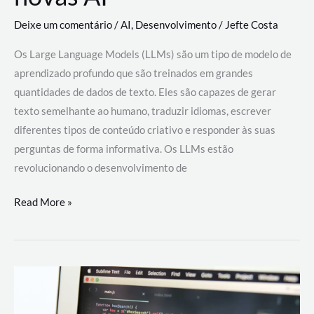
Deixe um comentário
/
AI
,
Desenvolvimento
/
Jefte Costa
Os Large Language Models (LLMs) são um tipo de modelo de
aprendizado profundo que são treinados em grandes
quantidades de dados de texto. Eles são capazes de gerar
texto semelhante ao humano, traduzir idiomas, escrever
diferentes tipos de conteúdo criativo e responder às suas
perguntas de forma informativa. Os LLMs estão
revolucionando o desenvolvimento de
Large
Read More »
Language
Models
(LLMs):
como
eles