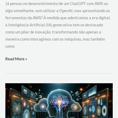
Já pensou no desenvolvimento de um ChatGPT com AWS ou
algo semelhante, sem utilizar a OpenAI, mas aproveitando as
ferramentas da AWS? À medida que adentramos a era digital,
a Inteligência Artificial (IA) generativa tem se destacado
como um pilar de inovação, transformando não apenas a
maneira como interagimos com as máquinas, mas também
como
Desenvolvimento
Read More »
de
um
ChatGPT
com
AWS