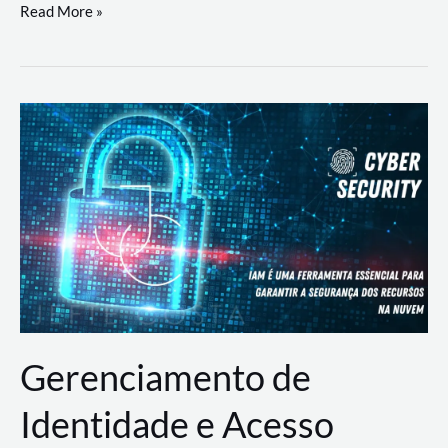
DevSecOps
Read More »
na
Prática:
Integrando
Desenvolvimento,
Segurança
e
Operações
Gerenciamento de
Identidade e Acesso