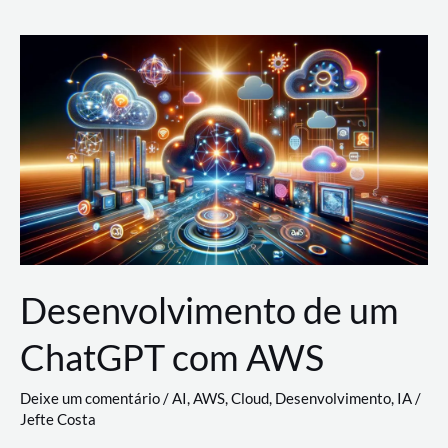
e
Acesso
(IAM)
na
Nuvem:
Google
Cloud,
AWS
e
Azure
Desenvolvimento de um
ChatGPT com AWS
Deixe um comentário
/
AI
,
AWS
,
Cloud
,
Desenvolvimento
,
IA
/
Jefte Costa