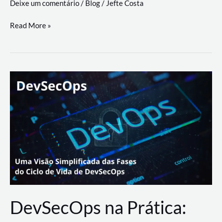
Deixe um comentário
/
Blog
/
Jefte Costa
a
workflows
teste
Read More »
triangulares
de
palyer
do
Youtube
Lance
Rural
DevSecOps na Prática: