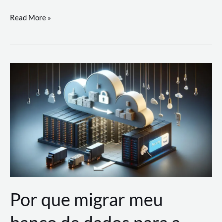
Utilizando
Read More »
as
Soluções
de
IA
Generativa
na
AWS
Por que migrar meu