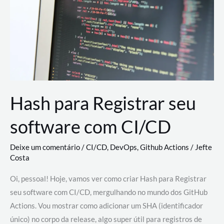
estão
revolucionando
o
desenvolvimento
de
novas
AI
Hash para Registrar seu
software com CI/CD
Deixe um comentário
/
CI/CD
,
DevOps
,
Github Actions
/
Jefte
Costa
Oi, pessoal! Hoje, vamos ver como criar Hash para Registrar
seu software com CI/CD, mergulhando no mundo dos GitHub
Actions. Vou mostrar como adicionar um SHA (identificador
único) no corpo da release, algo super útil para registros de