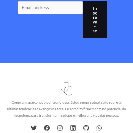
In
sc
re
va
-
se
Como um apaixonado por tecnologia, Estou sempre atualizado sobre as
últimas tendências e avanços na área. Eu acredito firmemente no potencial da
tecnologia para transformar negócios e melhorar a vida das pessoas.