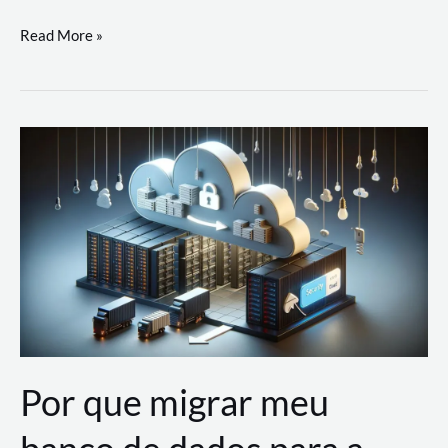
Utilizando
Read More »
as
Soluções
de
IA
Generativa
na
AWS
Por que migrar meu