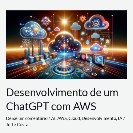
e
Acesso
(IAM)
na
Nuvem:
Google
Cloud,
AWS
e
Azure
Desenvolvimento de um
ChatGPT com AWS
Deixe um comentário
/
AI
,
AWS
,
Cloud
,
Desenvolvimento
,
IA
/
Jefte Costa