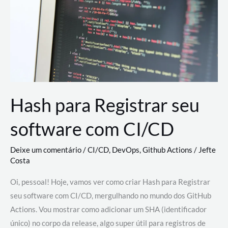
estão
revolucionando
o
desenvolvimento
de
novas
AI
Hash para Registrar seu
software com CI/CD
Deixe um comentário
/
CI/CD
,
DevOps
,
Github Actions
/
Jefte
Costa
Oi, pessoal! Hoje, vamos ver como criar Hash para Registrar
seu software com CI/CD, mergulhando no mundo dos GitHub
Actions. Vou mostrar como adicionar um SHA (identificador
único) no corpo da release, algo super útil para registros de