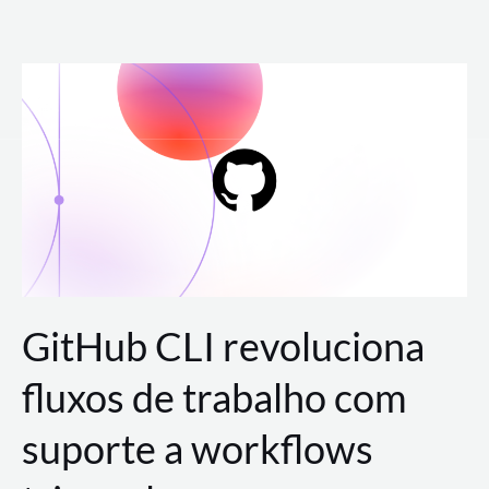
Ir
para
o
conteúdo
GitHub CLI revoluciona
fluxos de trabalho com
suporte a workflows