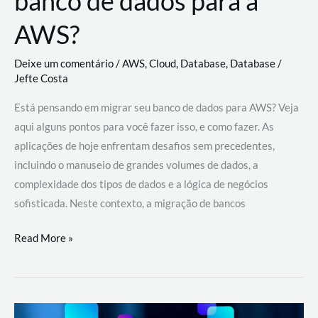
banco de dados para a
AWS?
Deixe um comentário
/
AWS
,
Cloud
,
Database
,
Database
/
Jefte Costa
Está pensando em migrar seu banco de dados para AWS? Veja
aqui alguns pontos para você fazer isso, e como fazer. As
aplicações de hoje enfrentam desafios sem precedentes,
incluindo o manuseio de grandes volumes de dados, a
complexidade dos tipos de dados e a lógica de negócios
sofisticada. Neste contexto, a migração de bancos
Por
Read More »
que
migrar
meu
banco