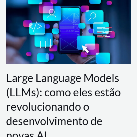
de
dados
para
a
AWS?
Large Language Models
(LLMs): como eles estão
revolucionando o
desenvolvimento de
novas AI