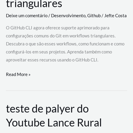
triangulares
Deixe um comentário
/
Desenvolvimento
,
Github
/
Jefte Costa
O GitHub CLI agora oferece suporte aprimorado para
configurações comuns do Git em workflows triangulares.
Descubra o que são esses workflows, como funcionam e como
configurá-los em seus projetos. Aprenda também como
aproveitar esses recursos usando o GitHub CLI.
GitHub
Read More »
CLI
revoluciona
fluxos
teste de palyer do
de
trabalho
Youtube Lance Rural
com
suporte