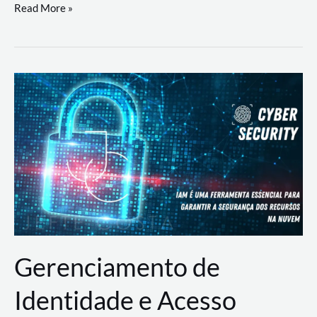
DevSecOps
Read More »
na
Prática:
Integrando
Desenvolvimento,
Segurança
e
Operações
Gerenciamento de
Identidade e Acesso