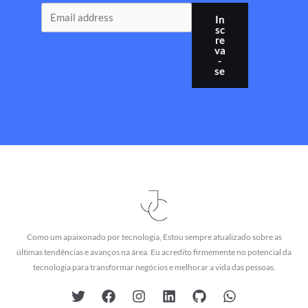
In
sc
re
va
-
se
Como um apaixonado por tecnologia, Estou sempre atualizado sobre as
últimas tendências e avanços na área. Eu acredito firmemente no potencial da
tecnologia para transformar negócios e melhorar a vida das pessoas.