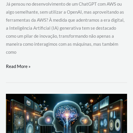
Já pensou no desenvolvimento de um ChatGPT com AWS ou
algo semelhante, sem utilizar a OpenAI, mas aproveitando as
ferramentas da AWS? À medida que adentramos a era digital,
a Inteligência Artificial (IA) generativa tem se destacado
como um pilar de inovação, transformando não apenas a
maneira como interagimos com as máquinas, mas também
como
Desenvolvimento
Read More »
de
um
ChatGPT
com
AWS