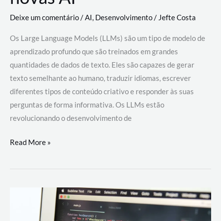
Deixe um comentário
/
AI
,
Desenvolvimento
/
Jefte Costa
Os Large Language Models (LLMs) são um tipo de modelo de
aprendizado profundo que são treinados em grandes
quantidades de dados de texto. Eles são capazes de gerar
texto semelhante ao humano, traduzir idiomas, escrever
diferentes tipos de conteúdo criativo e responder às suas
perguntas de forma informativa. Os LLMs estão
revolucionando o desenvolvimento de
Large
Read More »
Language
Models
(LLMs):
como
eles