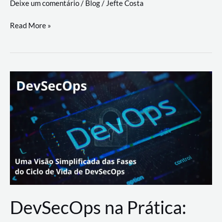
Deixe um comentário
/
Blog
/
Jefte Costa
a
workflows
teste
Read More »
triangulares
de
palyer
do
Youtube
Lance
Rural
DevSecOps na Prática: