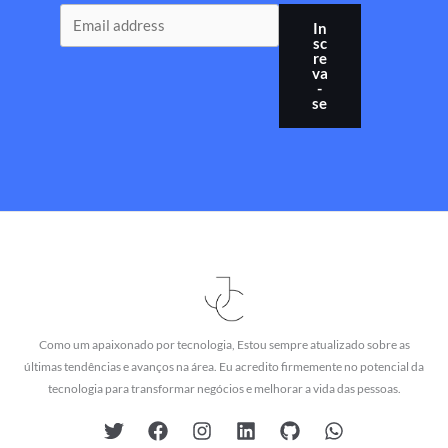
In
sc
re
va
-
se
Como um apaixonado por tecnologia, Estou sempre atualizado sobre as
últimas tendências e avanços na área. Eu acredito firmemente no potencial da
tecnologia para transformar negócios e melhorar a vida das pessoas.