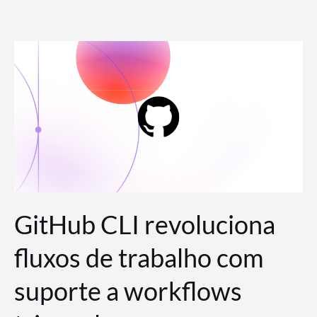
Ir
para
o
conteúdo
GitHub CLI revoluciona
fluxos de trabalho com
suporte a workflows