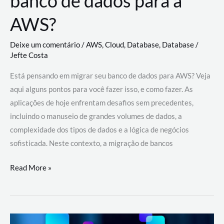
banco de dados para a
AWS?
Deixe um comentário
/
AWS
,
Cloud
,
Database
,
Database
/
Jefte Costa
Está pensando em migrar seu banco de dados para AWS? Veja
aqui alguns pontos para você fazer isso, e como fazer. As
aplicações de hoje enfrentam desafios sem precedentes,
incluindo o manuseio de grandes volumes de dados, a
complexidade dos tipos de dados e a lógica de negócios
sofisticada. Neste contexto, a migração de bancos
Por
Read More »
que
migrar
meu
banco