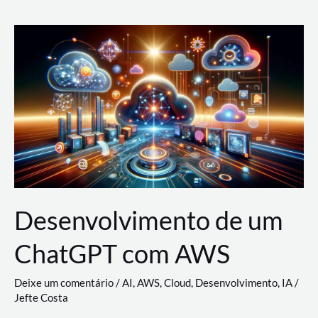
e
Acesso
(IAM)
na
Nuvem:
Google
Cloud,
AWS
e
Azure
Desenvolvimento de um
ChatGPT com AWS
Deixe um comentário
/
AI
,
AWS
,
Cloud
,
Desenvolvimento
,
IA
/
Jefte Costa