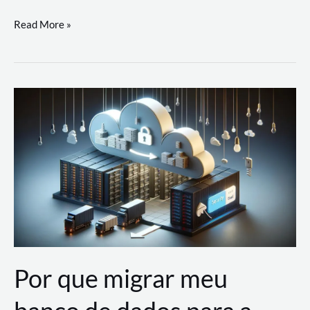
Utilizando
Read More »
as
Soluções
de
IA
Generativa
na
AWS
Por que migrar meu