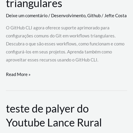
triangulares
Deixe um comentário
/
Desenvolvimento
,
Github
/
Jefte Costa
O GitHub CLI agora oferece suporte aprimorado para
configurações comuns do Git em workflows triangulares.
Descubra o que são esses workflows, como funcionam e como
configurá-los em seus projetos. Aprenda também como
aproveitar esses recursos usando o GitHub CLI.
GitHub
Read More »
CLI
revoluciona
fluxos
teste de palyer do
de
trabalho
Youtube Lance Rural
com
suporte