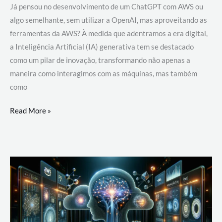
Já pensou no desenvolvimento de um ChatGPT com AWS ou
algo semelhante, sem utilizar a OpenAI, mas aproveitando as
ferramentas da AWS? À medida que adentramos a era digital,
a Inteligência Artificial (IA) generativa tem se destacado
como um pilar de inovação, transformando não apenas a
maneira como interagimos com as máquinas, mas também
como
Desenvolvimento
Read More »
de
um
ChatGPT
com
AWS