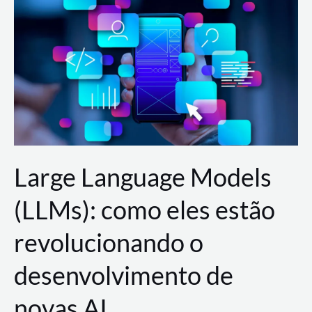
de
dados
para
a
AWS?
Large Language Models
(LLMs): como eles estão
revolucionando o
desenvolvimento de
novas AI