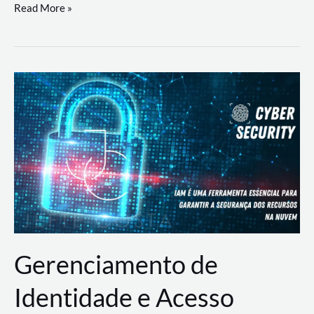
DevSecOps
Read More »
na
Prática:
Integrando
Desenvolvimento,
Segurança
e
Operações
Gerenciamento de
Identidade e Acesso