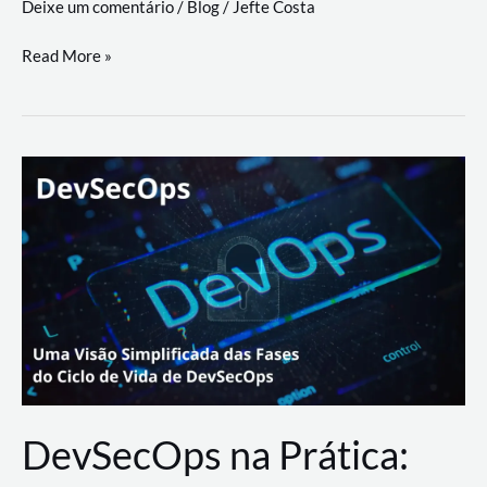
Deixe um comentário
/
Blog
/
Jefte Costa
a
workflows
teste
Read More »
triangulares
de
palyer
do
Youtube
Lance
Rural
DevSecOps na Prática: