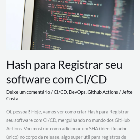
estão
revolucionando
o
desenvolvimento
de
novas
AI
Hash para Registrar seu
software com CI/CD
Deixe um comentário
/
CI/CD
,
DevOps
,
Github Actions
/
Jefte
Costa
Oi, pessoal! Hoje, vamos ver como criar Hash para Registrar
seu software com CI/CD, mergulhando no mundo dos GitHub
Actions. Vou mostrar como adicionar um SHA (identificador
único) no corpo da release, algo super útil para registros de