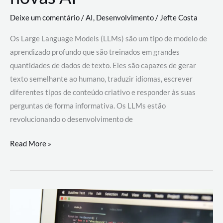
Deixe um comentário
/
AI
,
Desenvolvimento
/
Jefte Costa
Os Large Language Models (LLMs) são um tipo de modelo de
aprendizado profundo que são treinados em grandes
quantidades de dados de texto. Eles são capazes de gerar
texto semelhante ao humano, traduzir idiomas, escrever
diferentes tipos de conteúdo criativo e responder às suas
perguntas de forma informativa. Os LLMs estão
revolucionando o desenvolvimento de
Large
Read More »
Language
Models
(LLMs):
como
eles