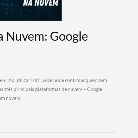
na Nuvem: Google
vem. Ao utilizar IAM, você pode controlar quem tem
 as três principais plataformas de nuvem – Google
 em nuvem.