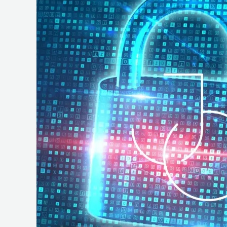
e
Operações