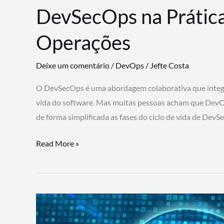
DevSecOps na Prática
Operações
Deixe um comentário
/
DevOps
/
Jefte Costa
O DevSecOps é uma abordagem colaborativa que integra
vida do software. Mas muitas pessoas acham que DevO
de forma simplificada as fases do ciclo de vida de Dev
DevSecOps
Read More »
na
Prática:
Integrando
Desenvolvimento,
Segurança