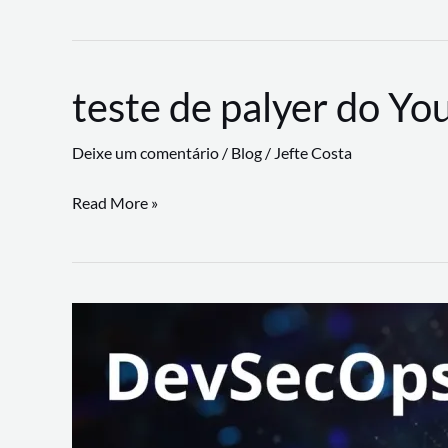
CLI
revoluciona
fluxos
teste de palyer do Yo
de
trabalho
Deixe um comentário
/
Blog
/
Jefte Costa
com
suporte
teste
Read More »
a
de
workflows
palyer
triangulares
do
Youtube
Lance
Rural