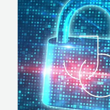
e
Operações