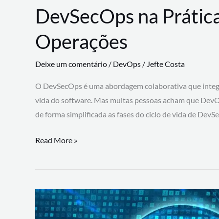
DevSecOps na Prática
Operações
Deixe um comentário
/
DevOps
/
Jefte Costa
O DevSecOps é uma abordagem colaborativa que integra
vida do software. Mas muitas pessoas acham que DevO
de forma simplificada as fases do ciclo de vida de Dev
DevSecOps
Read More »
na
Prática:
Integrando
Desenvolvimento,
Segurança