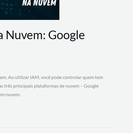
na Nuvem: Google
vem. Ao utilizar IAM, você pode controlar quem tem
 as três principais plataformas de nuvem – Google
 em nuvem.