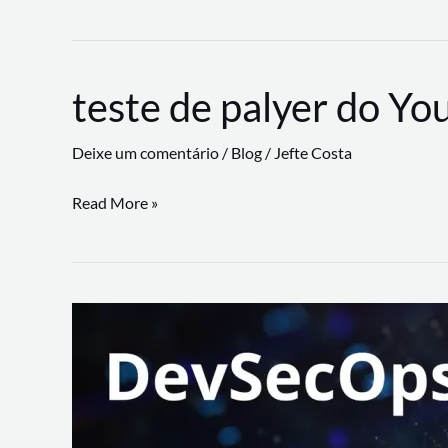
CLI
revoluciona
fluxos
teste de palyer do Yo
de
trabalho
Deixe um comentário
/
Blog
/
Jefte Costa
com
suporte
teste
Read More »
a
de
workflows
palyer
triangulares
do
Youtube
Lance
Rural