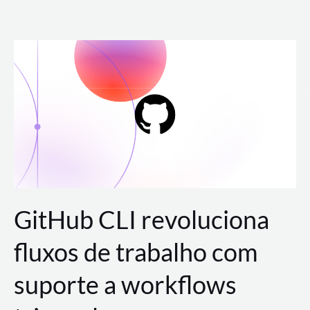
Ir
para
o
conteúdo
GitHub CLI revoluciona
fluxos de trabalho com
suporte a workflows