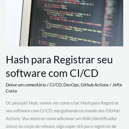
estão
revolucionando
o
desenvolvimento
de
novas
AI
Hash para Registrar seu
software com CI/CD
Deixe um comentário
/
CI/CD
,
DevOps
,
Github Actions
/
Jefte
Costa
Oi, pessoal! Hoje, vamos ver como criar Hash para Registrar
seu software com CI/CD, mergulhando no mundo dos GitHub
Actions. Vou mostrar como adicionar um SHA (identificador
único) no corpo da release, algo super útil para registros de