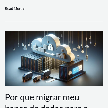
Utilizando
Read More »
as
Soluções
de
IA
Generativa
na
AWS
Por que migrar meu