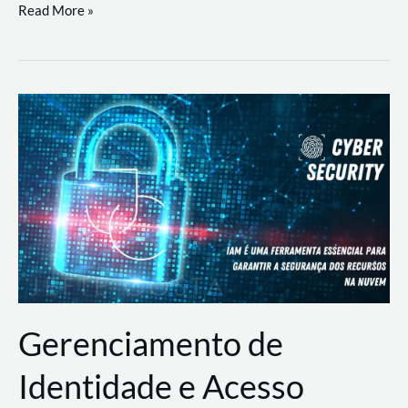
DevSecOps
Read More »
na
Prática:
Integrando
Desenvolvimento,
Segurança
e
Operações
Gerenciamento de
Identidade e Acesso