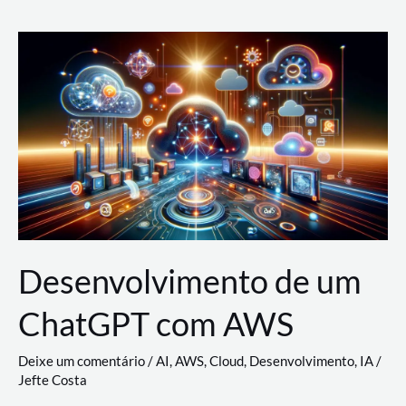
e
Acesso
(IAM)
na
Nuvem:
Google
Cloud,
AWS
e
Azure
Desenvolvimento de um
ChatGPT com AWS
Deixe um comentário
/
AI
,
AWS
,
Cloud
,
Desenvolvimento
,
IA
/
Jefte Costa