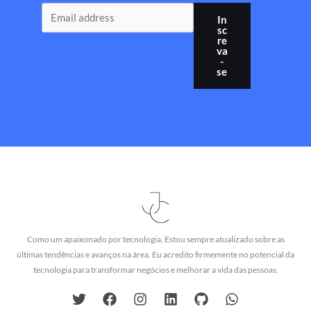
In
sc
re
va
-
se
Como um apaixonado por tecnologia, Estou sempre atualizado sobre as
últimas tendências e avanços na área. Eu acredito firmemente no potencial da
tecnologia para transformar negócios e melhorar a vida das pessoas.