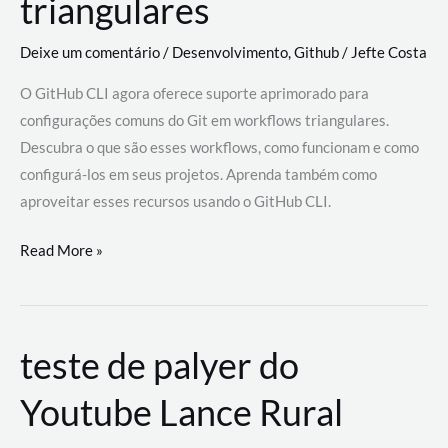
triangulares
Deixe um comentário
/
Desenvolvimento
,
Github
/
Jefte Costa
O GitHub CLI agora oferece suporte aprimorado para
configurações comuns do Git em workflows triangulares.
Descubra o que são esses workflows, como funcionam e como
configurá-los em seus projetos. Aprenda também como
aproveitar esses recursos usando o GitHub CLI.
GitHub
Read More »
CLI
revoluciona
fluxos
teste de palyer do
de
trabalho
Youtube Lance Rural
com
suporte