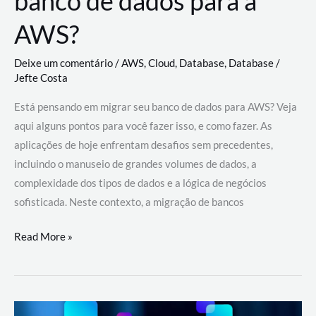
banco de dados para a
AWS?
Deixe um comentário
/
AWS
,
Cloud
,
Database
,
Database
/
Jefte Costa
Está pensando em migrar seu banco de dados para AWS? Veja
aqui alguns pontos para você fazer isso, e como fazer. As
aplicações de hoje enfrentam desafios sem precedentes,
incluindo o manuseio de grandes volumes de dados, a
complexidade dos tipos de dados e a lógica de negócios
sofisticada. Neste contexto, a migração de bancos
Por
Read More »
que
migrar
meu
banco