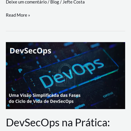
Deixe um comentário
/
Blog
/
Jefte Costa
a
workflows
teste
Read More »
triangulares
de
palyer
do
Youtube
Lance
Rural
DevSecOps na Prática: