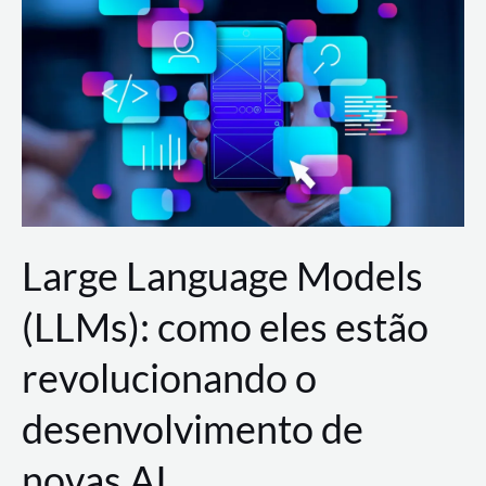
de
dados
para
a
AWS?
Large Language Models
(LLMs): como eles estão
revolucionando o
desenvolvimento de
novas AI