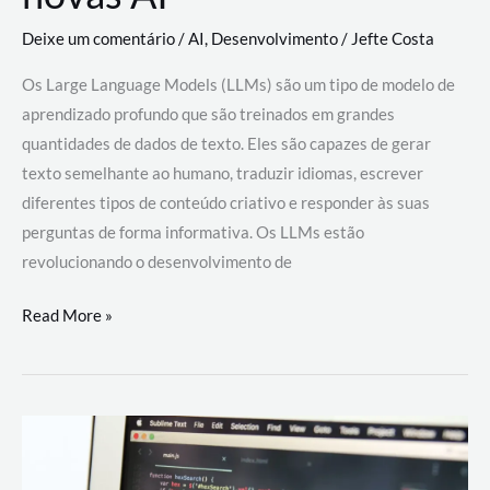
Deixe um comentário
/
AI
,
Desenvolvimento
/
Jefte Costa
Os Large Language Models (LLMs) são um tipo de modelo de
aprendizado profundo que são treinados em grandes
quantidades de dados de texto. Eles são capazes de gerar
texto semelhante ao humano, traduzir idiomas, escrever
diferentes tipos de conteúdo criativo e responder às suas
perguntas de forma informativa. Os LLMs estão
revolucionando o desenvolvimento de
Large
Read More »
Language
Models
(LLMs):
como
eles