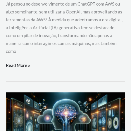
Já pensou no desenvolvimento de um ChatGPT com AWS ou
algo semelhante, sem utilizar a OpenAI, mas aproveitando as
ferramentas da AWS? À medida que adentramos a era digital,
a Inteligência Artificial (IA) generativa tem se destacado
como um pilar de inovação, transformando não apenas a
maneira como interagimos com as máquinas, mas também
como
Desenvolvimento
Read More »
de
um
ChatGPT
com
AWS