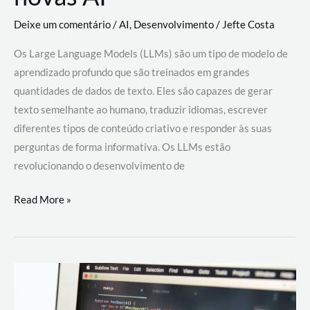
Deixe um comentário
/
AI
,
Desenvolvimento
/
Jefte Costa
Os Large Language Models (LLMs) são um tipo de modelo de
aprendizado profundo que são treinados em grandes
quantidades de dados de texto. Eles são capazes de gerar
texto semelhante ao humano, traduzir idiomas, escrever
diferentes tipos de conteúdo criativo e responder às suas
perguntas de forma informativa. Os LLMs estão
revolucionando o desenvolvimento de
Large
Read More »
Language
Models
(LLMs):
como
eles