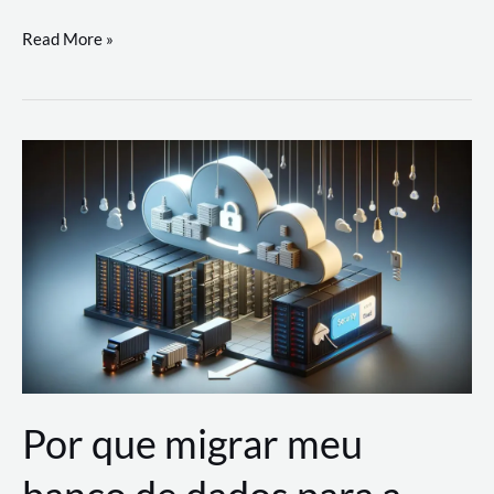
Utilizando
Read More »
as
Soluções
de
IA
Generativa
na
AWS
Por que migrar meu