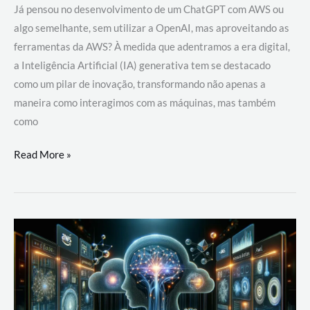
Já pensou no desenvolvimento de um ChatGPT com AWS ou
algo semelhante, sem utilizar a OpenAI, mas aproveitando as
ferramentas da AWS? À medida que adentramos a era digital,
a Inteligência Artificial (IA) generativa tem se destacado
como um pilar de inovação, transformando não apenas a
maneira como interagimos com as máquinas, mas também
como
Desenvolvimento
Read More »
de
um
ChatGPT
com
AWS