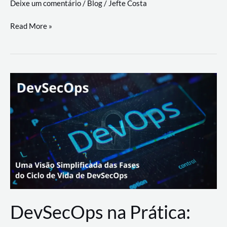
Deixe um comentário
/
Blog
/
Jefte Costa
a
workflows
teste
Read More »
triangulares
de
palyer
do
Youtube
Lance
Rural
DevSecOps na Prática: