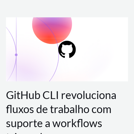
Ir
para
o
conteúdo
GitHub CLI revoluciona
fluxos de trabalho com
suporte a workflows