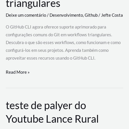
triangulares
Deixe um comentário
/
Desenvolvimento
,
Github
/
Jefte Costa
O GitHub CLI agora oferece suporte aprimorado para
configurações comuns do Git em workflows triangulares.
Descubra o que são esses workflows, como funcionam e como
configurá-los em seus projetos. Aprenda também como
aproveitar esses recursos usando o GitHub CLI.
GitHub
Read More »
CLI
revoluciona
fluxos
teste de palyer do
de
trabalho
Youtube Lance Rural
com
suporte