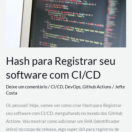
estão
revolucionando
o
desenvolvimento
de
novas
AI
Hash para Registrar seu
software com CI/CD
Deixe um comentário
/
CI/CD
,
DevOps
,
Github Actions
/
Jefte
Costa
Oi, pessoal! Hoje, vamos ver como criar Hash para Registrar
seu software com CI/CD, mergulhando no mundo dos GitHub
Actions. Vou mostrar como adicionar um SHA (identificador
único) no corpo da release, algo super útil para registros de