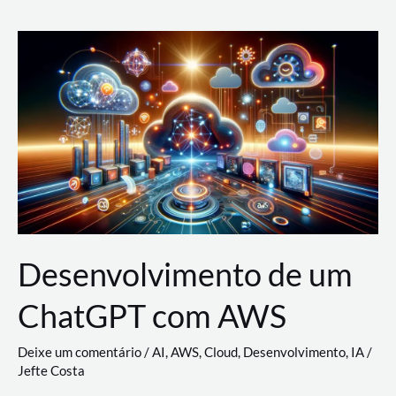
e
Acesso
(IAM)
na
Nuvem:
Google
Cloud,
AWS
e
Azure
Desenvolvimento de um
ChatGPT com AWS
Deixe um comentário
/
AI
,
AWS
,
Cloud
,
Desenvolvimento
,
IA
/
Jefte Costa