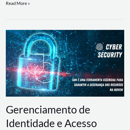
DevSecOps
Read More »
na
Prática:
Integrando
Desenvolvimento,
Segurança
e
Operações
Gerenciamento de
Identidade e Acesso