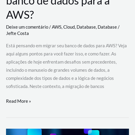
banco de dados para a
AWS?
Deixe um comentário
/
AWS
,
Cloud
,
Database
,
Database
/
Jefte Costa
Está pensando em migrar seu banco de dados para AWS? Veja
aqui alguns pontos para você fazer isso, e como fazer. As
aplicações de hoje enfrentam desafios sem precedentes,
incluindo o manuseio de grandes volumes de dados, a
complexidade dos tipos de dados e a lógica de negócios
sofisticada. Neste contexto, a migração de bancos
Por
Read More »
que
migrar
meu
banco