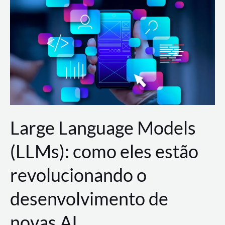
de
dados
para
a
AWS?
Large Language Models
(LLMs): como eles estão
revolucionando o
desenvolvimento de
novas AI