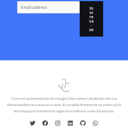
In
sc
re
va
-
se
Como um apaixonado por tecnologia, Estou sempre atualizado sobre as
últimas tendências e avanços na área. Eu acredito firmemente no potencial da
tecnologia para transformar negócios e melhorar a vida das pessoas.