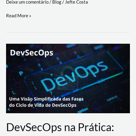
Deixe um comentário
/
Blog
/
Jefte Costa
a
workflows
teste
Read More »
triangulares
de
palyer
do
Youtube
Lance
Rural
DevSecOps na Prática: