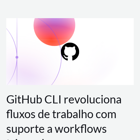
Ir
para
o
conteúdo
GitHub CLI revoluciona
fluxos de trabalho com
suporte a workflows