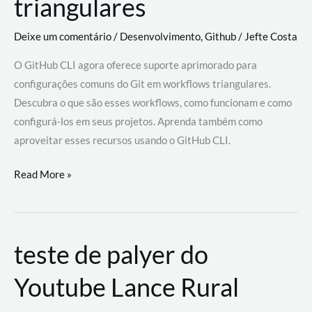
triangulares
Deixe um comentário
/
Desenvolvimento
,
Github
/
Jefte Costa
O GitHub CLI agora oferece suporte aprimorado para
configurações comuns do Git em workflows triangulares.
Descubra o que são esses workflows, como funcionam e como
configurá-los em seus projetos. Aprenda também como
aproveitar esses recursos usando o GitHub CLI.
GitHub
Read More »
CLI
revoluciona
fluxos
teste de palyer do
de
trabalho
Youtube Lance Rural
com
suporte