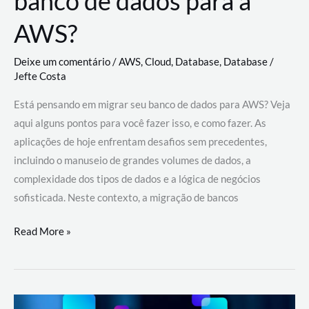
banco de dados para a
AWS?
Deixe um comentário
/
AWS
,
Cloud
,
Database
,
Database
/
Jefte Costa
Está pensando em migrar seu banco de dados para AWS? Veja
aqui alguns pontos para você fazer isso, e como fazer. As
aplicações de hoje enfrentam desafios sem precedentes,
incluindo o manuseio de grandes volumes de dados, a
complexidade dos tipos de dados e a lógica de negócios
sofisticada. Neste contexto, a migração de bancos
Por
Read More »
que
migrar
meu
banco