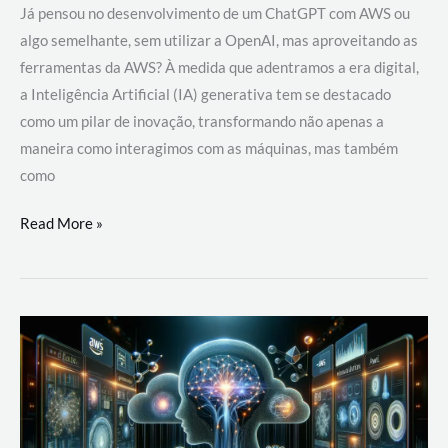
Já pensou no desenvolvimento de um ChatGPT com AWS ou
algo semelhante, sem utilizar a OpenAI, mas aproveitando as
ferramentas da AWS? À medida que adentramos a era digital,
a Inteligência Artificial (IA) generativa tem se destacado
como um pilar de inovação, transformando não apenas a
maneira como interagimos com as máquinas, mas também
como
Desenvolvimento
Read More »
de
um
ChatGPT
com
AWS