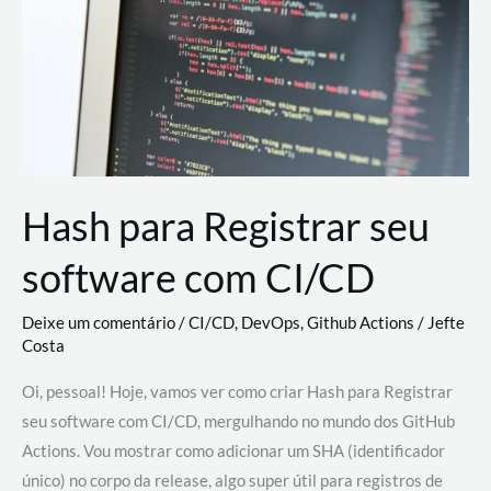
estão
revolucionando
o
desenvolvimento
de
novas
AI
Hash para Registrar seu
software com CI/CD
Deixe um comentário
/
CI/CD
,
DevOps
,
Github Actions
/
Jefte
Costa
Oi, pessoal! Hoje, vamos ver como criar Hash para Registrar
seu software com CI/CD, mergulhando no mundo dos GitHub
Actions. Vou mostrar como adicionar um SHA (identificador
único) no corpo da release, algo super útil para registros de