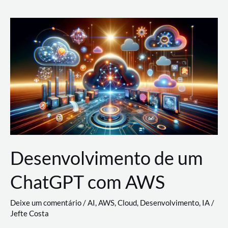
e
Acesso
(IAM)
na
Nuvem:
Google
Cloud,
AWS
e
Azure
Desenvolvimento de um
ChatGPT com AWS
Deixe um comentário
/
AI
,
AWS
,
Cloud
,
Desenvolvimento
,
IA
/
Jefte Costa