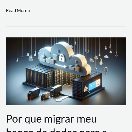
Utilizando
Read More »
as
Soluções
de
IA
Generativa
na
AWS
Por que migrar meu