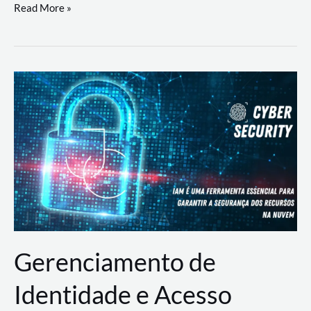
DevSecOps
Read More »
na
Prática:
Integrando
Desenvolvimento,
Segurança
e
Operações
Gerenciamento de
Identidade e Acesso