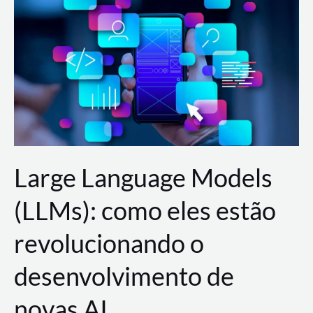
de
dados
para
a
AWS?
Large Language Models
(LLMs): como eles estão
revolucionando o
desenvolvimento de
novas AI