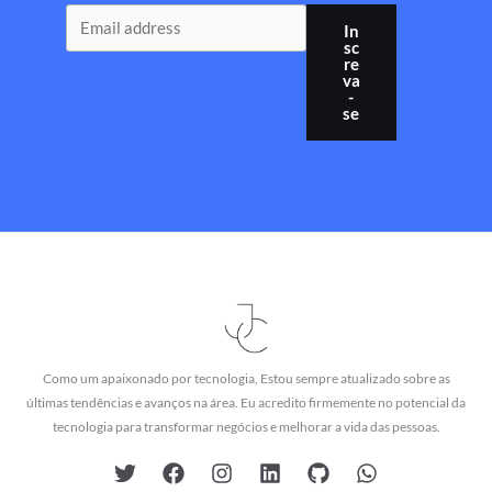
In
sc
re
va
-
se
Como um apaixonado por tecnologia, Estou sempre atualizado sobre as
últimas tendências e avanços na área. Eu acredito firmemente no potencial da
tecnologia para transformar negócios e melhorar a vida das pessoas.