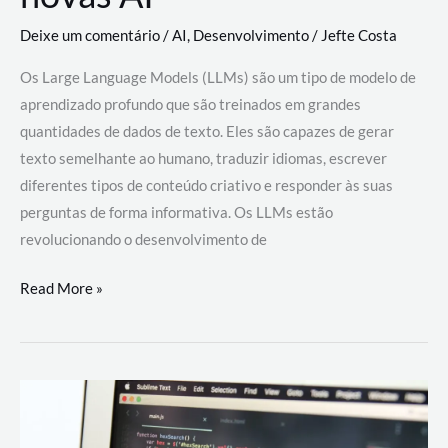
Deixe um comentário
/
AI
,
Desenvolvimento
/
Jefte Costa
Os Large Language Models (LLMs) são um tipo de modelo de
aprendizado profundo que são treinados em grandes
quantidades de dados de texto. Eles são capazes de gerar
texto semelhante ao humano, traduzir idiomas, escrever
diferentes tipos de conteúdo criativo e responder às suas
perguntas de forma informativa. Os LLMs estão
revolucionando o desenvolvimento de
Large
Read More »
Language
Models
(LLMs):
como
eles