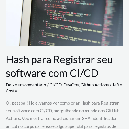
estão
revolucionando
o
desenvolvimento
de
novas
AI
Hash para Registrar seu
software com CI/CD
Deixe um comentário
/
CI/CD
,
DevOps
,
Github Actions
/
Jefte
Costa
Oi, pessoal! Hoje, vamos ver como criar Hash para Registrar
seu software com CI/CD, mergulhando no mundo dos GitHub
Actions. Vou mostrar como adicionar um SHA (identificador
único) no corpo da release, algo super útil para registros de