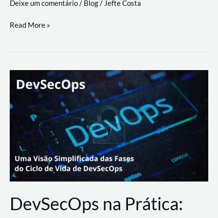
Deixe um comentário
/
Blog
/
Jefte Costa
a
workflows
teste
Read More »
triangulares
de
palyer
do
Youtube
Lance
Rural
DevSecOps na Prática: