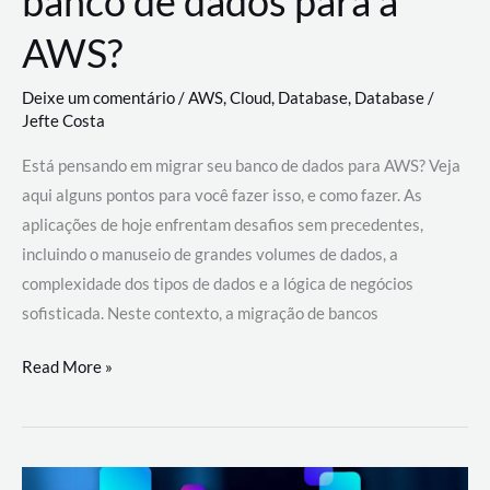
banco de dados para a
AWS?
Deixe um comentário
/
AWS
,
Cloud
,
Database
,
Database
/
Jefte Costa
Está pensando em migrar seu banco de dados para AWS? Veja
aqui alguns pontos para você fazer isso, e como fazer. As
aplicações de hoje enfrentam desafios sem precedentes,
incluindo o manuseio de grandes volumes de dados, a
complexidade dos tipos de dados e a lógica de negócios
sofisticada. Neste contexto, a migração de bancos
Por
Read More »
que
migrar
meu
banco