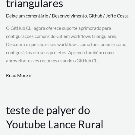
triangulares
Deixe um comentário
/
Desenvolvimento
,
Github
/
Jefte Costa
O GitHub CLI agora oferece suporte aprimorado para
configurações comuns do Git em workflows triangulares.
Descubra o que são esses workflows, como funcionam e como
configurá-los em seus projetos. Aprenda também como
aproveitar esses recursos usando o GitHub CLI.
GitHub
Read More »
CLI
revoluciona
fluxos
teste de palyer do
de
trabalho
Youtube Lance Rural
com
suporte