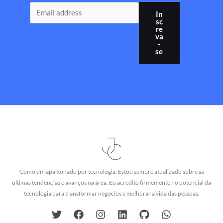
In
sc
re
va
-
se
Como um apaixonado por tecnologia, Estou sempre atualizado sobre as
últimas tendências e avanços na área. Eu acredito firmemente no potencial da
tecnologia para transformar negócios e melhorar a vida das pessoas.