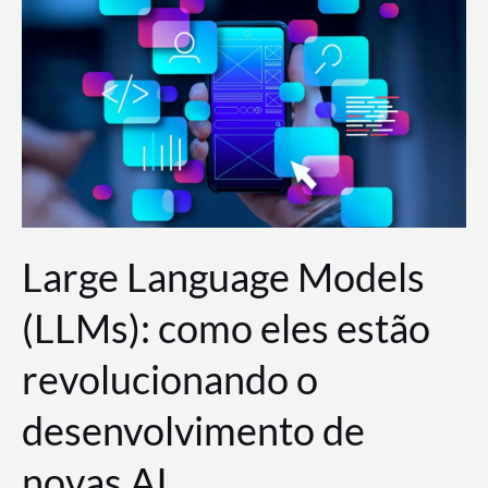
de
dados
para
a
AWS?
Large Language Models
(LLMs): como eles estão
revolucionando o
desenvolvimento de
novas AI