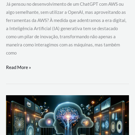
Já pensou no desenvolvimento de um ChatGPT com AWS ou
algo semelhante, sem utilizar a OpenAI, mas aproveitando as
ferramentas da AWS? À medida que adentramos a era digital,
a Inteligência Artificial (IA) generativa tem se destacado
como um pilar de inovação, transformando não apenas a
maneira como interagimos com as máquinas, mas também
como
Desenvolvimento
Read More »
de
um
ChatGPT
com
AWS