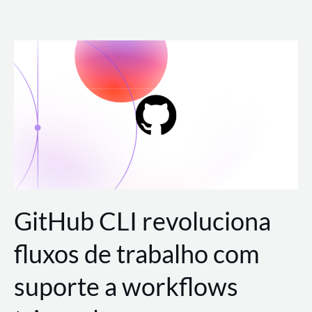
Ir
para
o
conteúdo
GitHub CLI revoluciona
fluxos de trabalho com
suporte a workflows