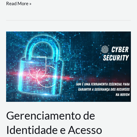
DevSecOps
Read More »
na
Prática:
Integrando
Desenvolvimento,
Segurança
e
Operações
Gerenciamento de
Identidade e Acesso