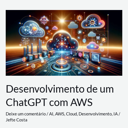
e
Acesso
(IAM)
na
Nuvem:
Google
Cloud,
AWS
e
Azure
Desenvolvimento de um
ChatGPT com AWS
Deixe um comentário
/
AI
,
AWS
,
Cloud
,
Desenvolvimento
,
IA
/
Jefte Costa