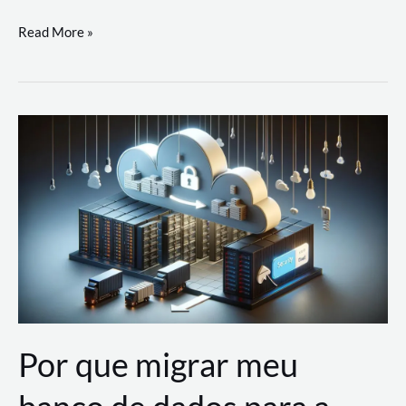
Utilizando
Read More »
as
Soluções
de
IA
Generativa
na
AWS
Por que migrar meu