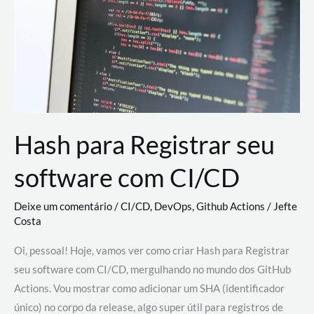
estão
revolucionando
o
desenvolvimento
de
novas
AI
Hash para Registrar seu
software com CI/CD
Deixe um comentário
/
CI/CD
,
DevOps
,
Github Actions
/
Jefte
Costa
Oi, pessoal! Hoje, vamos ver como criar Hash para Registrar
seu software com CI/CD, mergulhando no mundo dos GitHub
Actions. Vou mostrar como adicionar um SHA (identificador
único) no corpo da release, algo super útil para registros de