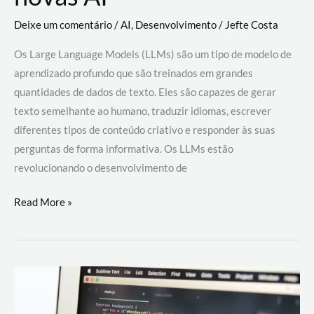
Deixe um comentário
/
AI
,
Desenvolvimento
/
Jefte Costa
Os Large Language Models (LLMs) são um tipo de modelo de
aprendizado profundo que são treinados em grandes
quantidades de dados de texto. Eles são capazes de gerar
texto semelhante ao humano, traduzir idiomas, escrever
diferentes tipos de conteúdo criativo e responder às suas
perguntas de forma informativa. Os LLMs estão
revolucionando o desenvolvimento de
Large
Read More »
Language
Models
(LLMs):
como
eles