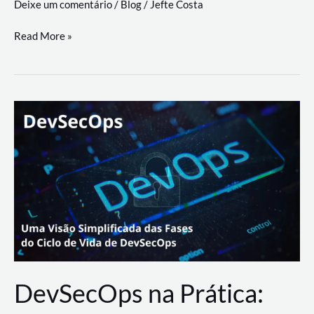
Deixe um comentário
/
Blog
/
Jefte Costa
a
workflows
teste
Read More »
triangulares
de
palyer
do
Youtube
Lance
Rural
DevSecOps na Prática: