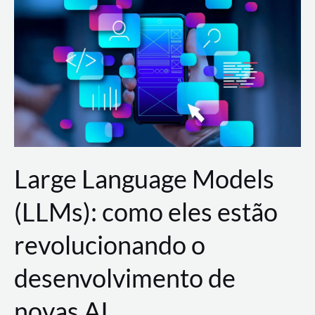
de
dados
para
a
AWS?
Large Language Models
(LLMs): como eles estão
revolucionando o
desenvolvimento de
novas AI