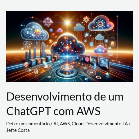
e
Acesso
(IAM)
na
Nuvem:
Google
Cloud,
AWS
e
Azure
Desenvolvimento de um
ChatGPT com AWS
Deixe um comentário
/
AI
,
AWS
,
Cloud
,
Desenvolvimento
,
IA
/
Jefte Costa