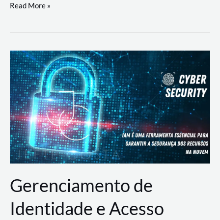
DevSecOps
Read More »
na
Prática:
Integrando
Desenvolvimento,
Segurança
e
Operações
Gerenciamento de
Identidade e Acesso