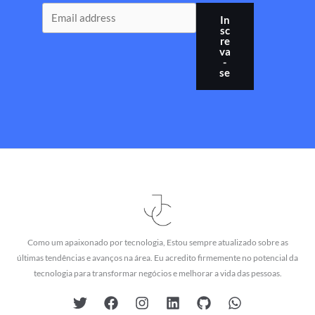
In
sc
re
va
-
se
Como um apaixonado por tecnologia, Estou sempre atualizado sobre as
últimas tendências e avanços na área. Eu acredito firmemente no potencial da
tecnologia para transformar negócios e melhorar a vida das pessoas.