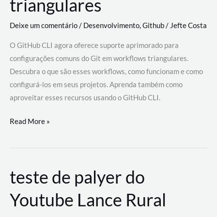
triangulares
Deixe um comentário
/
Desenvolvimento
,
Github
/
Jefte Costa
O GitHub CLI agora oferece suporte aprimorado para
configurações comuns do Git em workflows triangulares.
Descubra o que são esses workflows, como funcionam e como
configurá-los em seus projetos. Aprenda também como
aproveitar esses recursos usando o GitHub CLI.
GitHub
Read More »
CLI
revoluciona
fluxos
teste de palyer do
de
trabalho
Youtube Lance Rural
com
suporte