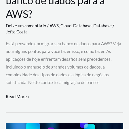
banco de dados para a
AWS?
Deixe um comentário
/
AWS
,
Cloud
,
Database
,
Database
/
Jefte Costa
Está pensando em migrar seu banco de dados para AWS? Veja
aqui alguns pontos para você fazer isso, e como fazer. As
aplicações de hoje enfrentam desafios sem precedentes,
incluindo o manuseio de grandes volumes de dados, a
complexidade dos tipos de dados e a lógica de negócios
sofisticada. Neste contexto, a migração de bancos
Por
Read More »
que
migrar
meu
banco