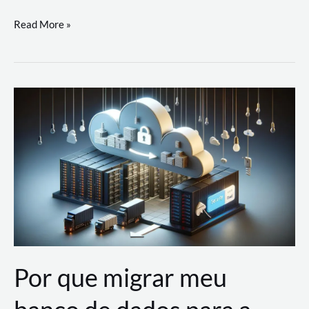
Utilizando
Read More »
as
Soluções
de
IA
Generativa
na
AWS
Por que migrar meu