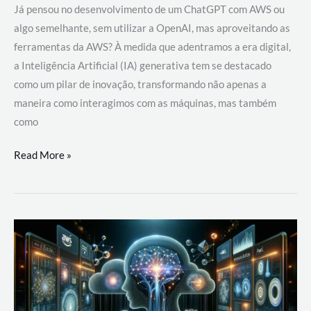
Já pensou no desenvolvimento de um ChatGPT com AWS ou
algo semelhante, sem utilizar a OpenAI, mas aproveitando as
ferramentas da AWS? À medida que adentramos a era digital,
a Inteligência Artificial (IA) generativa tem se destacado
como um pilar de inovação, transformando não apenas a
maneira como interagimos com as máquinas, mas também
como
Desenvolvimento
Read More »
de
um
ChatGPT
com
AWS