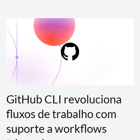
Ir
para
o
conteúdo
GitHub CLI revoluciona
fluxos de trabalho com
suporte a workflows