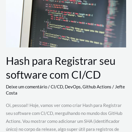
estão
revolucionando
o
desenvolvimento
de
novas
AI
Hash para Registrar seu
software com CI/CD
Deixe um comentário
/
CI/CD
,
DevOps
,
Github Actions
/
Jefte
Costa
Oi, pessoal! Hoje, vamos ver como criar Hash para Registrar
seu software com CI/CD, mergulhando no mundo dos GitHub
Actions. Vou mostrar como adicionar um SHA (identificador
único) no corpo da release, algo super útil para registros de