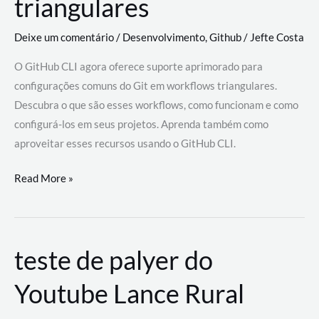
triangulares
Deixe um comentário
/
Desenvolvimento
,
Github
/
Jefte Costa
O GitHub CLI agora oferece suporte aprimorado para
configurações comuns do Git em workflows triangulares.
Descubra o que são esses workflows, como funcionam e como
configurá-los em seus projetos. Aprenda também como
aproveitar esses recursos usando o GitHub CLI.
GitHub
Read More »
CLI
revoluciona
fluxos
teste de palyer do
de
trabalho
Youtube Lance Rural
com
suporte