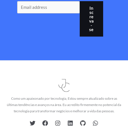
In
sc
re
va
-
se
Como um apaixonado por tecnologia, Estou sempre atualizado sobre as
últimas tendências e avanços na área. Eu acredito firmemente no potencial da
tecnologia para transformar negócios e melhorar a vida das pessoas.