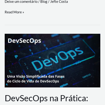
Deixe um comentário
/
Blog
/
Jefte Costa
a
workflows
teste
Read More »
triangulares
de
palyer
do
Youtube
Lance
Rural
DevSecOps na Prática: