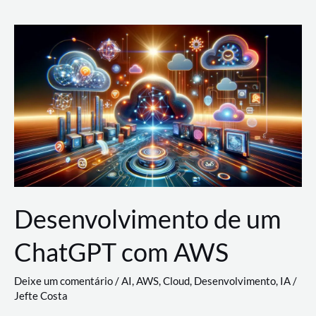
e
Acesso
(IAM)
na
Nuvem:
Google
Cloud,
AWS
e
Azure
Desenvolvimento de um
ChatGPT com AWS
Deixe um comentário
/
AI
,
AWS
,
Cloud
,
Desenvolvimento
,
IA
/
Jefte Costa