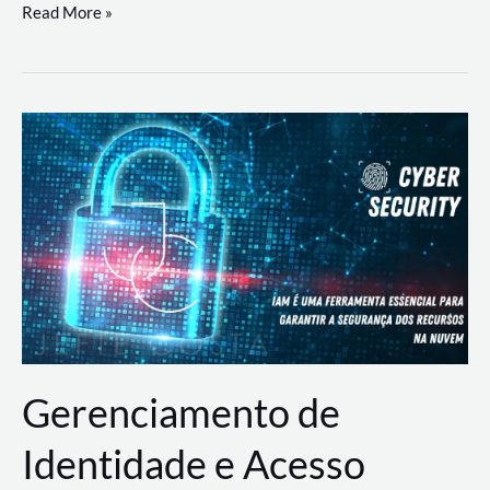
DevSecOps
Read More »
na
Prática:
Integrando
Desenvolvimento,
Segurança
e
Operações
Gerenciamento de
Identidade e Acesso