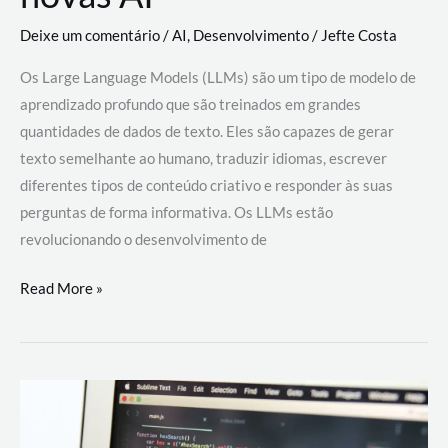
Deixe um comentário
/
AI
,
Desenvolvimento
/
Jefte Costa
Os Large Language Models (LLMs) são um tipo de modelo de
aprendizado profundo que são treinados em grandes
quantidades de dados de texto. Eles são capazes de gerar
texto semelhante ao humano, traduzir idiomas, escrever
diferentes tipos de conteúdo criativo e responder às suas
perguntas de forma informativa. Os LLMs estão
revolucionando o desenvolvimento de
Large
Read More »
Language
Models
(LLMs):
como
eles