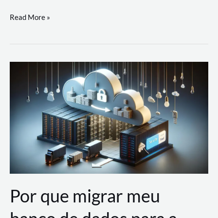
Utilizando
Read More »
as
Soluções
de
IA
Generativa
na
AWS
Por que migrar meu