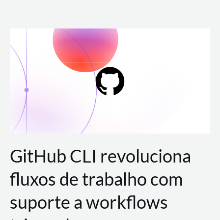
Ir
para
o
conteúdo
GitHub CLI revoluciona
fluxos de trabalho com
suporte a workflows