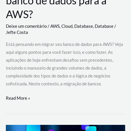
banco de dados para a
AWS?
Deixe um comentário
/
AWS
,
Cloud
,
Database
,
Database
/
Jefte Costa
Está pensando em migrar seu banco de dados para AWS? Veja
aqui alguns pontos para você fazer isso, e como fazer. As
aplicações de hoje enfrentam desafios sem precedentes,
incluindo o manuseio de grandes volumes de dados, a
complexidade dos tipos de dados e a lógica de negócios
sofisticada. Neste contexto, a migração de bancos
Por
Read More »
que
migrar
meu
banco