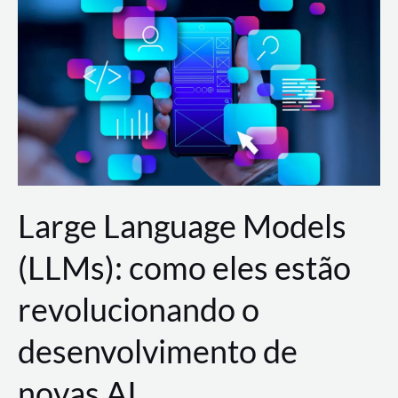
de
dados
para
a
AWS?
Large Language Models
(LLMs): como eles estão
revolucionando o
desenvolvimento de
novas AI