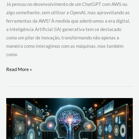
Já pensou no desenvolvimento de um ChatGPT com AWS ou
algo semelhante, sem utilizar a OpenAI, mas aproveitando as
ferramentas da AWS? À medida que adentramos a era digital,
a Inteligência Artificial (IA) generativa tem se destacado
como um pilar de inovação, transformando não apenas a
maneira como interagimos com as máquinas, mas também
como
Desenvolvimento
Read More »
de
um
ChatGPT
com
AWS