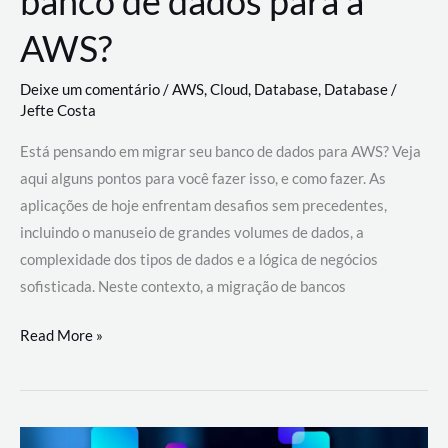
banco de dados para a
AWS?
Deixe um comentário
/
AWS
,
Cloud
,
Database
,
Database
/
Jefte Costa
Está pensando em migrar seu banco de dados para AWS? Veja
aqui alguns pontos para você fazer isso, e como fazer. As
aplicações de hoje enfrentam desafios sem precedentes,
incluindo o manuseio de grandes volumes de dados, a
complexidade dos tipos de dados e a lógica de negócios
sofisticada. Neste contexto, a migração de bancos
Por
Read More »
que
migrar
meu
banco