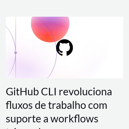
Ir
para
o
conteúdo
GitHub CLI revoluciona
fluxos de trabalho com
suporte a workflows