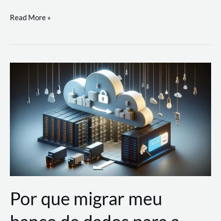
Utilizando
Read More »
as
Soluções
de
IA
Generativa
na
AWS
Por que migrar meu