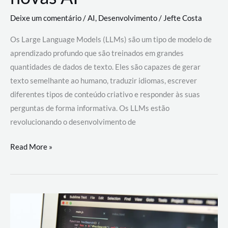
Deixe um comentário
/
AI
,
Desenvolvimento
/
Jefte Costa
Os Large Language Models (LLMs) são um tipo de modelo de
aprendizado profundo que são treinados em grandes
quantidades de dados de texto. Eles são capazes de gerar
texto semelhante ao humano, traduzir idiomas, escrever
diferentes tipos de conteúdo criativo e responder às suas
perguntas de forma informativa. Os LLMs estão
revolucionando o desenvolvimento de
Large
Read More »
Language
Models
(LLMs):
como
eles