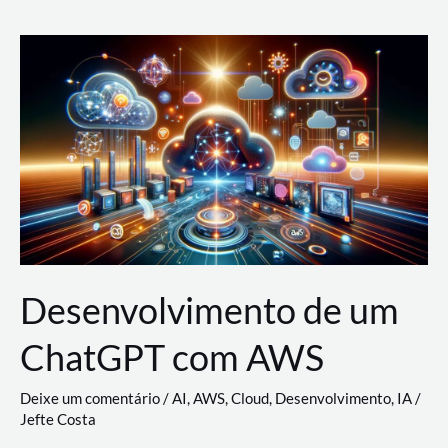
e
Acesso
(IAM)
na
Nuvem:
Google
Cloud,
AWS
e
Azure
Desenvolvimento de um
ChatGPT com AWS
Deixe um comentário
/
AI
,
AWS
,
Cloud
,
Desenvolvimento
,
IA
/
Jefte Costa