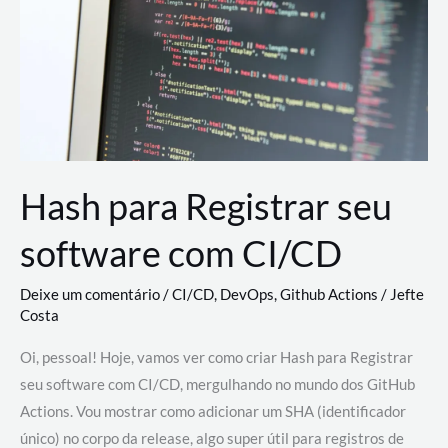
estão
revolucionando
o
desenvolvimento
de
novas
AI
Hash para Registrar seu
software com CI/CD
Deixe um comentário
/
CI/CD
,
DevOps
,
Github Actions
/
Jefte
Costa
Oi, pessoal! Hoje, vamos ver como criar Hash para Registrar
seu software com CI/CD, mergulhando no mundo dos GitHub
Actions. Vou mostrar como adicionar um SHA (identificador
único) no corpo da release, algo super útil para registros de