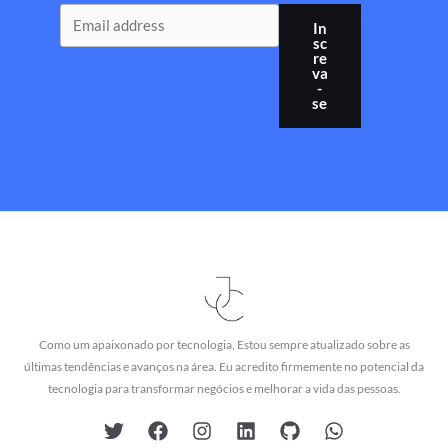
In
sc
re
va
-
se
Como um apaixonado por tecnologia, Estou sempre atualizado sobre as
últimas tendências e avanços na área. Eu acredito firmemente no potencial da
tecnologia para transformar negócios e melhorar a vida das pessoas.