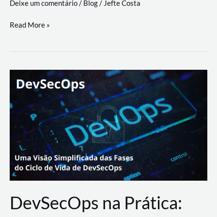
Deixe um comentário
/
Blog
/
Jefte Costa
a
workflows
teste
Read More »
triangulares
de
palyer
do
Youtube
Lance
Rural
DevSecOps na Prática: