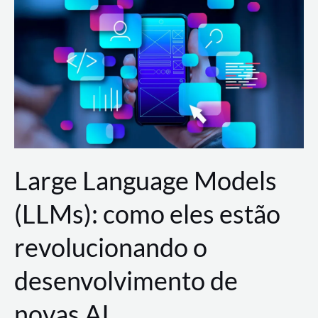
de
dados
para
a
AWS?
Large Language Models
(LLMs): como eles estão
revolucionando o
desenvolvimento de
novas AI