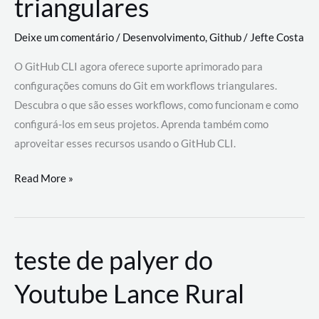
triangulares
Deixe um comentário
/
Desenvolvimento
,
Github
/
Jefte Costa
O GitHub CLI agora oferece suporte aprimorado para
configurações comuns do Git em workflows triangulares.
Descubra o que são esses workflows, como funcionam e como
configurá-los em seus projetos. Aprenda também como
aproveitar esses recursos usando o GitHub CLI.
GitHub
Read More »
CLI
revoluciona
fluxos
teste de palyer do
de
trabalho
Youtube Lance Rural
com
suporte