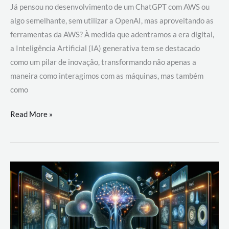
Já pensou no desenvolvimento de um ChatGPT com AWS ou
algo semelhante, sem utilizar a OpenAI, mas aproveitando as
ferramentas da AWS? À medida que adentramos a era digital,
a Inteligência Artificial (IA) generativa tem se destacado
como um pilar de inovação, transformando não apenas a
maneira como interagimos com as máquinas, mas também
como
Desenvolvimento
Read More »
de
um
ChatGPT
com
AWS