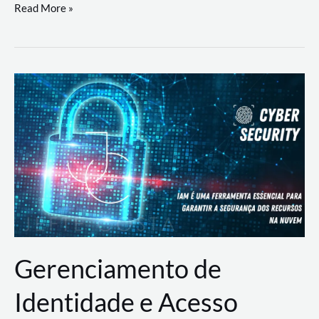
DevSecOps
Read More »
na
Prática:
Integrando
Desenvolvimento,
Segurança
e
Operações
Gerenciamento de
Identidade e Acesso