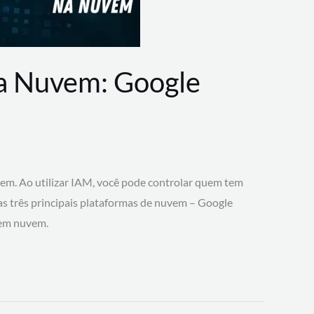
na Nuvem: Google
vem. Ao utilizar IAM, você pode controlar quem tem
 as três principais plataformas de nuvem – Google
 em nuvem.