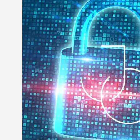
e
Operações