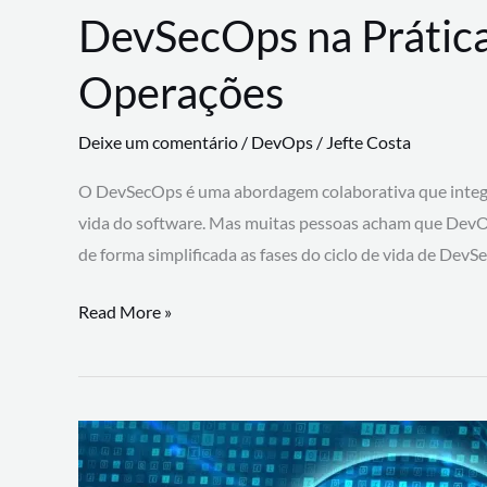
DevSecOps na Prática
Operações
Deixe um comentário
/
DevOps
/
Jefte Costa
O DevSecOps é uma abordagem colaborativa que integra
vida do software. Mas muitas pessoas acham que DevO
de forma simplificada as fases do ciclo de vida de Dev
DevSecOps
Read More »
na
Prática:
Integrando
Desenvolvimento,
Segurança