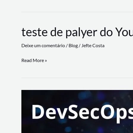
CLI
revoluciona
fluxos
teste de palyer do Yo
de
trabalho
Deixe um comentário
/
Blog
/
Jefte Costa
com
suporte
teste
Read More »
a
de
workflows
palyer
triangulares
do
Youtube
Lance
Rural