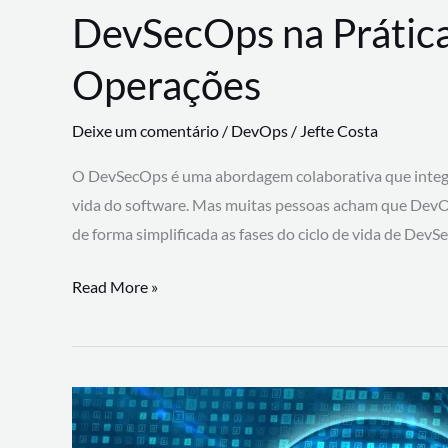
DevSecOps na Prática
Operações
Deixe um comentário
/
DevOps
/
Jefte Costa
O DevSecOps é uma abordagem colaborativa que integra
vida do software. Mas muitas pessoas acham que DevO
de forma simplificada as fases do ciclo de vida de Dev
DevSecOps
Read More »
na
Prática:
Integrando
Desenvolvimento,
Segurança