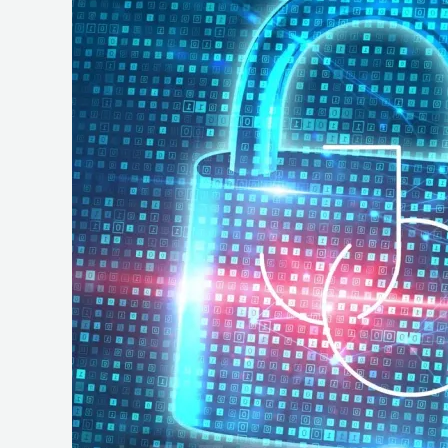
e
Operações