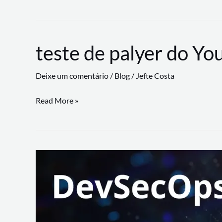
CLI
revoluciona
fluxos
teste de palyer do Yo
de
trabalho
Deixe um comentário
/
Blog
/
Jefte Costa
com
suporte
teste
Read More »
a
de
workflows
palyer
triangulares
do
Youtube
Lance
Rural