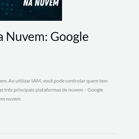
na Nuvem: Google
vem. Ao utilizar IAM, você pode controlar quem tem
 as três principais plataformas de nuvem – Google
 em nuvem.