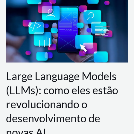
de
dados
para
a
AWS?
Large Language Models
(LLMs): como eles estão
revolucionando o
desenvolvimento de
novas AI