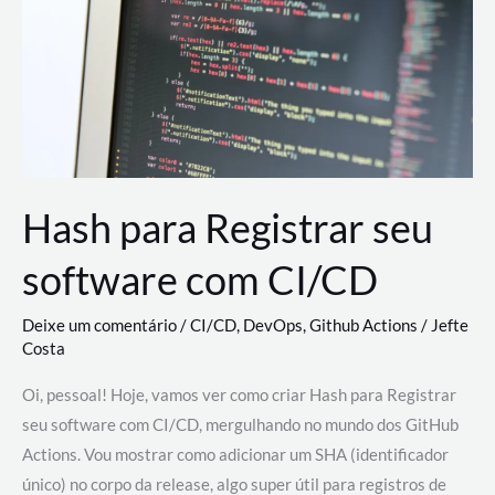
estão
revolucionando
o
desenvolvimento
de
novas
AI
Hash para Registrar seu
software com CI/CD
Deixe um comentário
/
CI/CD
,
DevOps
,
Github Actions
/
Jefte
Costa
Oi, pessoal! Hoje, vamos ver como criar Hash para Registrar
seu software com CI/CD, mergulhando no mundo dos GitHub
Actions. Vou mostrar como adicionar um SHA (identificador
único) no corpo da release, algo super útil para registros de