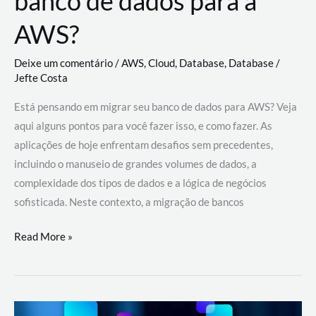
banco de dados para a
AWS?
Deixe um comentário
/
AWS
,
Cloud
,
Database
,
Database
/
Jefte Costa
Está pensando em migrar seu banco de dados para AWS? Veja
aqui alguns pontos para você fazer isso, e como fazer. As
aplicações de hoje enfrentam desafios sem precedentes,
incluindo o manuseio de grandes volumes de dados, a
complexidade dos tipos de dados e a lógica de negócios
sofisticada. Neste contexto, a migração de bancos
Por
Read More »
que
migrar
meu
banco