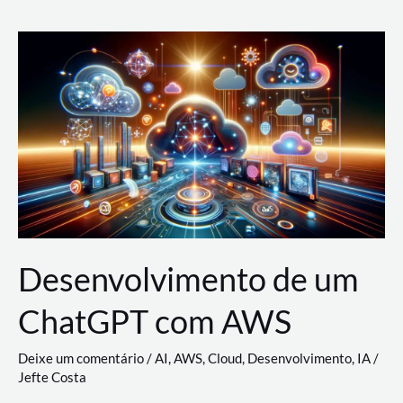
e
Acesso
(IAM)
na
Nuvem:
Google
Cloud,
AWS
e
Azure
Desenvolvimento de um
ChatGPT com AWS
Deixe um comentário
/
AI
,
AWS
,
Cloud
,
Desenvolvimento
,
IA
/
Jefte Costa