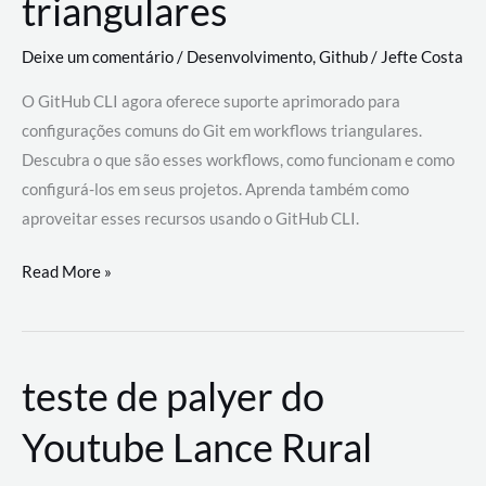
triangulares
Deixe um comentário
/
Desenvolvimento
,
Github
/
Jefte Costa
O GitHub CLI agora oferece suporte aprimorado para
configurações comuns do Git em workflows triangulares.
Descubra o que são esses workflows, como funcionam e como
configurá-los em seus projetos. Aprenda também como
aproveitar esses recursos usando o GitHub CLI.
GitHub
Read More »
CLI
revoluciona
fluxos
teste de palyer do
de
trabalho
Youtube Lance Rural
com
suporte