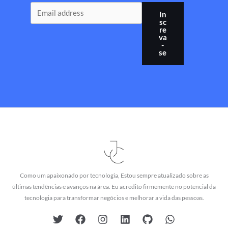
In
sc
re
va
-
se
Como um apaixonado por tecnologia, Estou sempre atualizado sobre as
últimas tendências e avanços na área. Eu acredito firmemente no potencial da
tecnologia para transformar negócios e melhorar a vida das pessoas.