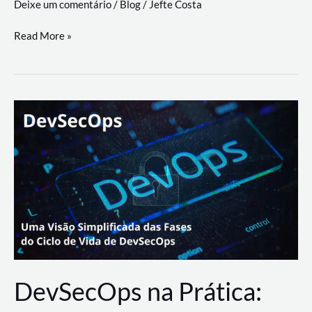
Deixe um comentário
/
Blog
/
Jefte Costa
a
workflows
teste
Read More »
triangulares
de
palyer
do
Youtube
Lance
Rural
DevSecOps na Prática: