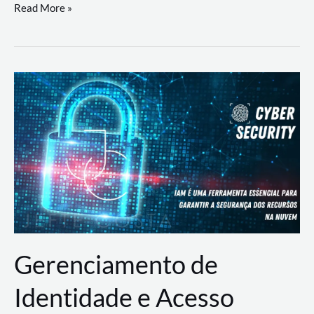
DevSecOps
Read More »
na
Prática:
Integrando
Desenvolvimento,
Segurança
e
Operações
Gerenciamento de
Identidade e Acesso