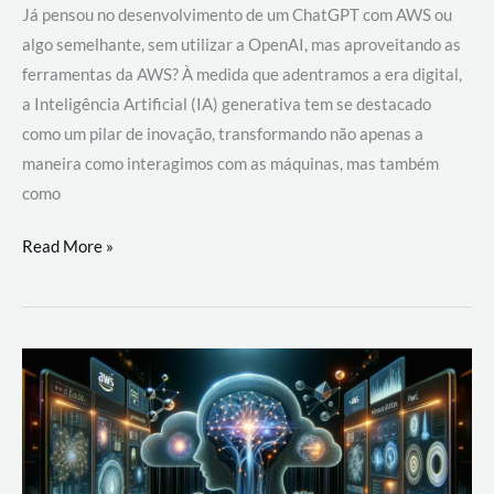
Já pensou no desenvolvimento de um ChatGPT com AWS ou
algo semelhante, sem utilizar a OpenAI, mas aproveitando as
ferramentas da AWS? À medida que adentramos a era digital,
a Inteligência Artificial (IA) generativa tem se destacado
como um pilar de inovação, transformando não apenas a
maneira como interagimos com as máquinas, mas também
como
Desenvolvimento
Read More »
de
um
ChatGPT
com
AWS