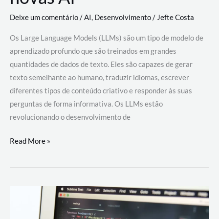
Deixe um comentário
/
AI
,
Desenvolvimento
/
Jefte Costa
Os Large Language Models (LLMs) são um tipo de modelo de
aprendizado profundo que são treinados em grandes
quantidades de dados de texto. Eles são capazes de gerar
texto semelhante ao humano, traduzir idiomas, escrever
diferentes tipos de conteúdo criativo e responder às suas
perguntas de forma informativa. Os LLMs estão
revolucionando o desenvolvimento de
Large
Read More »
Language
Models
(LLMs):
como
eles