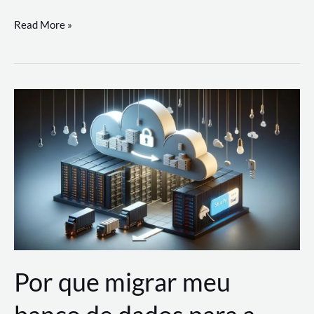
Utilizando
Read More »
as
Soluções
de
IA
Generativa
na
AWS
Por que migrar meu