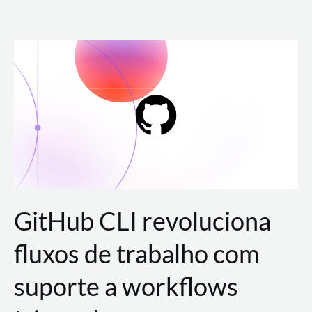
Ir
para
o
conteúdo
GitHub CLI revoluciona
fluxos de trabalho com
suporte a workflows