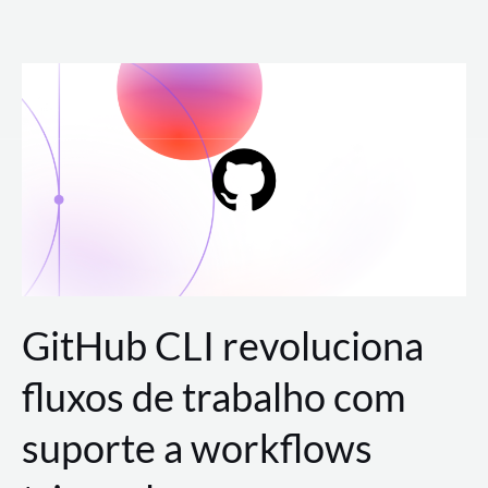
Ir
para
o
conteúdo
GitHub CLI revoluciona
fluxos de trabalho com
suporte a workflows