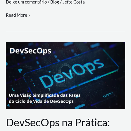
Deixe um comentário
/
Blog
/
Jefte Costa
a
workflows
teste
Read More »
triangulares
de
palyer
do
Youtube
Lance
Rural
DevSecOps na Prática: