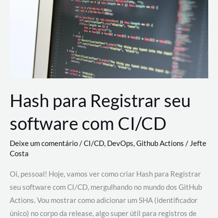
estão
revolucionando
o
desenvolvimento
de
novas
AI
Hash para Registrar seu
software com CI/CD
Deixe um comentário
/
CI/CD
,
DevOps
,
Github Actions
/
Jefte
Costa
Oi, pessoal! Hoje, vamos ver como criar Hash para Registrar
seu software com CI/CD, mergulhando no mundo dos GitHub
Actions. Vou mostrar como adicionar um SHA (identificador
único) no corpo da release, algo super útil para registros de