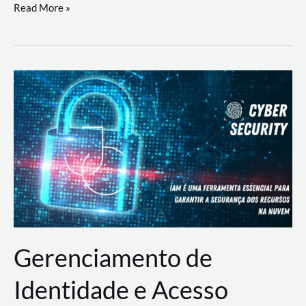
DevSecOps
Read More »
na
Prática:
Integrando
Desenvolvimento,
Segurança
e
Operações
Gerenciamento de
Identidade e Acesso