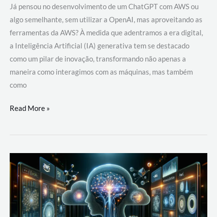
Já pensou no desenvolvimento de um ChatGPT com AWS ou
algo semelhante, sem utilizar a OpenAI, mas aproveitando as
ferramentas da AWS? À medida que adentramos a era digital,
a Inteligência Artificial (IA) generativa tem se destacado
como um pilar de inovação, transformando não apenas a
maneira como interagimos com as máquinas, mas também
como
Desenvolvimento
Read More »
de
um
ChatGPT
com
AWS