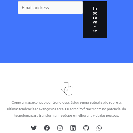
In
sc
re
va
-
se
Como um apaixonado por tecnologia, Estou sempre atualizado sobre as
últimas tendências e avanços na área. Eu acredito firmemente no potencial da
tecnologia para transformar negócios e melhorar a vida das pessoas.