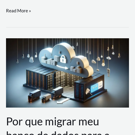
Utilizando
Read More »
as
Soluções
de
IA
Generativa
na
AWS
Por que migrar meu