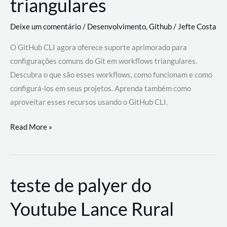
triangulares
Deixe um comentário
/
Desenvolvimento
,
Github
/
Jefte Costa
O GitHub CLI agora oferece suporte aprimorado para
configurações comuns do Git em workflows triangulares.
Descubra o que são esses workflows, como funcionam e como
configurá-los em seus projetos. Aprenda também como
aproveitar esses recursos usando o GitHub CLI.
GitHub
Read More »
CLI
revoluciona
fluxos
teste de palyer do
de
trabalho
Youtube Lance Rural
com
suporte