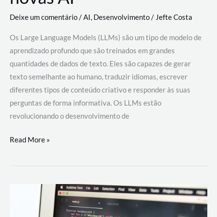
Deixe um comentário
/
AI
,
Desenvolvimento
/
Jefte Costa
Os Large Language Models (LLMs) são um tipo de modelo de
aprendizado profundo que são treinados em grandes
quantidades de dados de texto. Eles são capazes de gerar
texto semelhante ao humano, traduzir idiomas, escrever
diferentes tipos de conteúdo criativo e responder às suas
perguntas de forma informativa. Os LLMs estão
revolucionando o desenvolvimento de
Large
Read More »
Language
Models
(LLMs):
como
eles