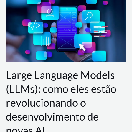
de
dados
para
a
AWS?
Large Language Models
(LLMs): como eles estão
revolucionando o
desenvolvimento de
novas AI