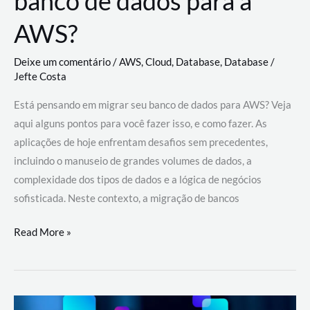
banco de dados para a
AWS?
Deixe um comentário
/
AWS
,
Cloud
,
Database
,
Database
/
Jefte Costa
Está pensando em migrar seu banco de dados para AWS? Veja
aqui alguns pontos para você fazer isso, e como fazer. As
aplicações de hoje enfrentam desafios sem precedentes,
incluindo o manuseio de grandes volumes de dados, a
complexidade dos tipos de dados e a lógica de negócios
sofisticada. Neste contexto, a migração de bancos
Por
Read More »
que
migrar
meu
banco