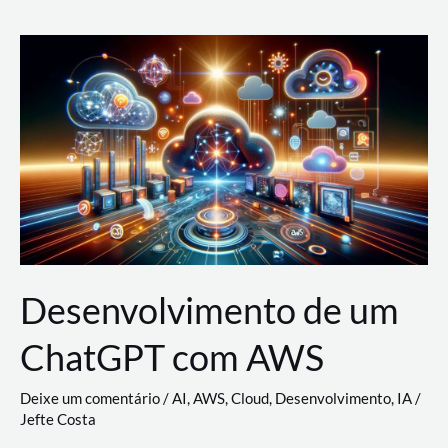
e
Acesso
(IAM)
na
Nuvem:
Google
Cloud,
AWS
e
Azure
Desenvolvimento de um
ChatGPT com AWS
Deixe um comentário
/
AI
,
AWS
,
Cloud
,
Desenvolvimento
,
IA
/
Jefte Costa