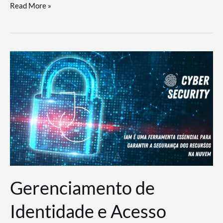
DevSecOps
Read More »
na
Prática:
Integrando
Desenvolvimento,
Segurança
e
Operações
Gerenciamento de
Identidade e Acesso