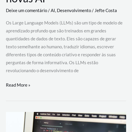
Deixe um comentário
/
AI
,
Desenvolvimento
/
Jefte Costa
Os Large Language Models (LLMs) são um tipo de modelo de
aprendizado profundo que são treinados em grandes
quantidades de dados de texto. Eles são capazes de gerar
texto semelhante ao humano, traduzir idiomas, escrever
diferentes tipos de conteúdo criativo e responder às suas
perguntas de forma informativa. Os LLMs estão
revolucionando o desenvolvimento de
Large
Read More »
Language
Models
(LLMs):
como
eles