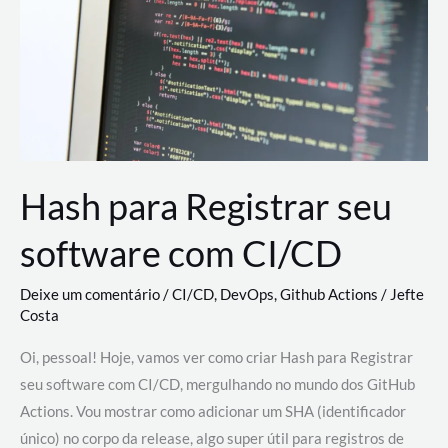
estão
revolucionando
o
desenvolvimento
de
novas
AI
Hash para Registrar seu
software com CI/CD
Deixe um comentário
/
CI/CD
,
DevOps
,
Github Actions
/
Jefte
Costa
Oi, pessoal! Hoje, vamos ver como criar Hash para Registrar
seu software com CI/CD, mergulhando no mundo dos GitHub
Actions. Vou mostrar como adicionar um SHA (identificador
único) no corpo da release, algo super útil para registros de