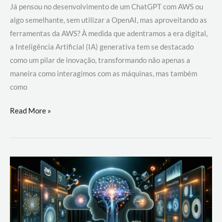
Já pensou no desenvolvimento de um ChatGPT com AWS ou
algo semelhante, sem utilizar a OpenAI, mas aproveitando as
ferramentas da AWS? À medida que adentramos a era digital,
a Inteligência Artificial (IA) generativa tem se destacado
como um pilar de inovação, transformando não apenas a
maneira como interagimos com as máquinas, mas também
como
Desenvolvimento
Read More »
de
um
ChatGPT
com
AWS