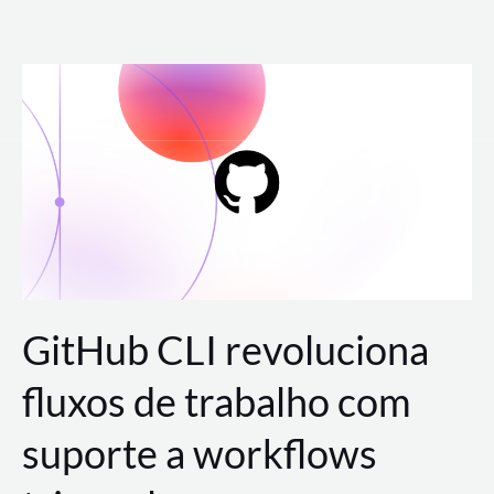
Ir
para
o
conteúdo
GitHub CLI revoluciona
fluxos de trabalho com
suporte a workflows