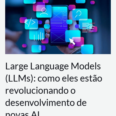
de
dados
para
a
AWS?
Large Language Models
(LLMs): como eles estão
revolucionando o
desenvolvimento de
novas AI