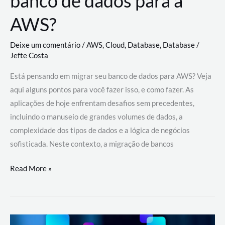
banco de dados para a
AWS?
Deixe um comentário
/
AWS
,
Cloud
,
Database
,
Database
/
Jefte Costa
Está pensando em migrar seu banco de dados para AWS? Veja
aqui alguns pontos para você fazer isso, e como fazer. As
aplicações de hoje enfrentam desafios sem precedentes,
incluindo o manuseio de grandes volumes de dados, a
complexidade dos tipos de dados e a lógica de negócios
sofisticada. Neste contexto, a migração de bancos
Por
Read More »
que
migrar
meu
banco