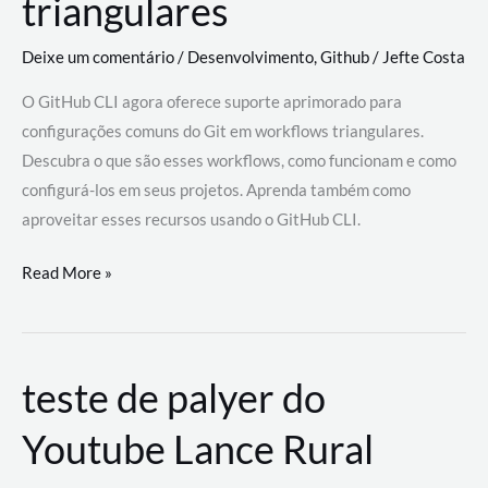
triangulares
Deixe um comentário
/
Desenvolvimento
,
Github
/
Jefte Costa
O GitHub CLI agora oferece suporte aprimorado para
configurações comuns do Git em workflows triangulares.
Descubra o que são esses workflows, como funcionam e como
configurá-los em seus projetos. Aprenda também como
aproveitar esses recursos usando o GitHub CLI.
GitHub
Read More »
CLI
revoluciona
fluxos
teste de palyer do
de
trabalho
Youtube Lance Rural
com
suporte