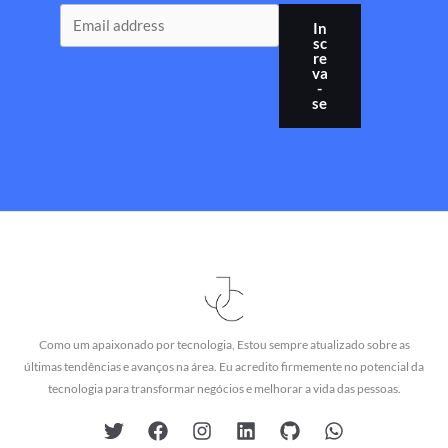
In
sc
re
va
-
se
Como um apaixonado por tecnologia, Estou sempre atualizado sobre as
últimas tendências e avanços na área. Eu acredito firmemente no potencial da
tecnologia para transformar negócios e melhorar a vida das pessoas.