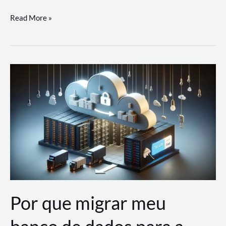
Utilizando
Read More »
as
Soluções
de
IA
Generativa
na
AWS
Por que migrar meu