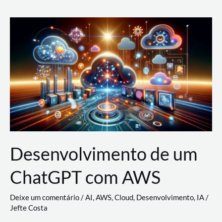
e
Acesso
(IAM)
na
Nuvem:
Google
Cloud,
AWS
e
Azure
Desenvolvimento de um
ChatGPT com AWS
Deixe um comentário
/
AI
,
AWS
,
Cloud
,
Desenvolvimento
,
IA
/
Jefte Costa