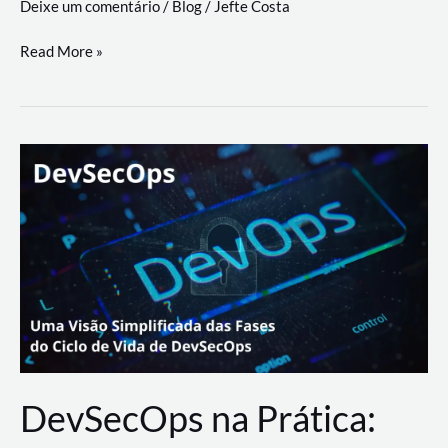
Deixe um comentário
/
Blog
/
Jefte Costa
a
workflows
teste
Read More »
triangulares
de
palyer
do
Youtube
Lance
Rural
DevSecOps na Prática: