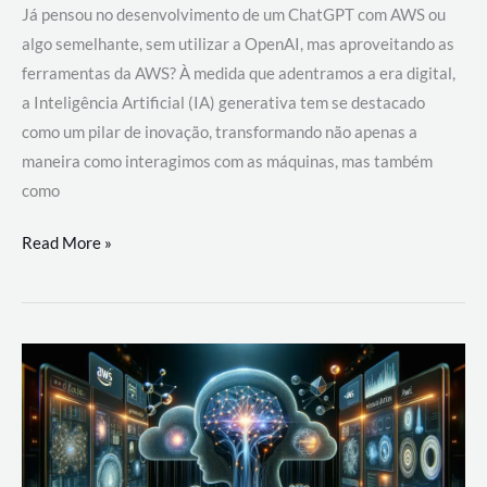
Já pensou no desenvolvimento de um ChatGPT com AWS ou
algo semelhante, sem utilizar a OpenAI, mas aproveitando as
ferramentas da AWS? À medida que adentramos a era digital,
a Inteligência Artificial (IA) generativa tem se destacado
como um pilar de inovação, transformando não apenas a
maneira como interagimos com as máquinas, mas também
como
Desenvolvimento
Read More »
de
um
ChatGPT
com
AWS