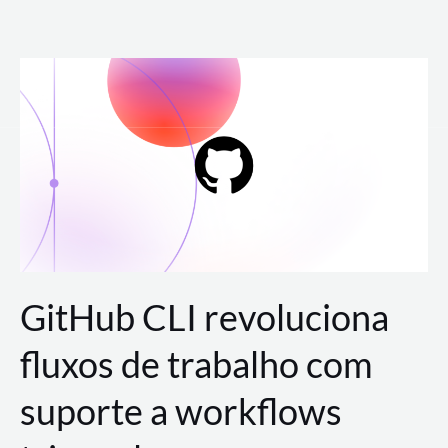
Ir
para
o
conteúdo
GitHub CLI revoluciona
fluxos de trabalho com
suporte a workflows