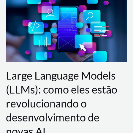
de
dados
para
a
AWS?
Large Language Models
(LLMs): como eles estão
revolucionando o
desenvolvimento de
novas AI