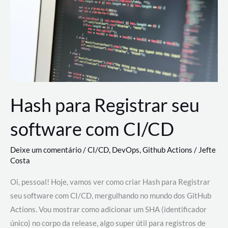
estão
revolucionando
o
desenvolvimento
de
novas
AI
Hash para Registrar seu
software com CI/CD
Deixe um comentário
/
CI/CD
,
DevOps
,
Github Actions
/
Jefte
Costa
Oi, pessoal! Hoje, vamos ver como criar Hash para Registrar
seu software com CI/CD, mergulhando no mundo dos GitHub
Actions. Vou mostrar como adicionar um SHA (identificador
único) no corpo da release, algo super útil para registros de