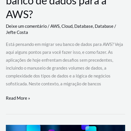
banco de dados para a
AWS?
Deixe um comentário
/
AWS
,
Cloud
,
Database
,
Database
/
Jefte Costa
Está pensando em migrar seu banco de dados para AWS? Veja
aqui alguns pontos para você fazer isso, e como fazer. As
aplicações de hoje enfrentam desafios sem precedentes,
incluindo o manuseio de grandes volumes de dados, a
complexidade dos tipos de dados e a lógica de negócios
sofisticada. Neste contexto, a migração de bancos
Por
Read More »
que
migrar
meu
banco