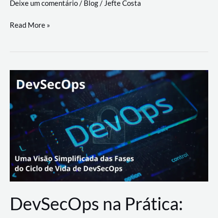
Deixe um comentário
/
Blog
/
Jefte Costa
a
workflows
teste
Read More »
triangulares
de
palyer
do
Youtube
Lance
Rural
DevSecOps na Prática: