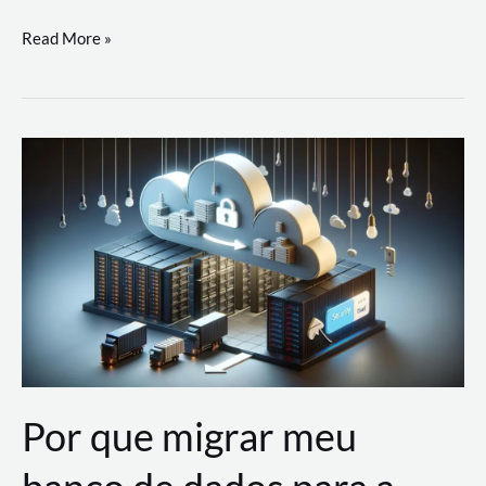
Utilizando
Read More »
as
Soluções
de
IA
Generativa
na
AWS
Por que migrar meu