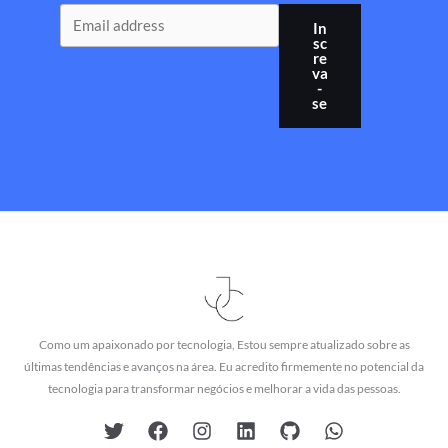
In
sc
re
va
-
se
Como um apaixonado por tecnologia, Estou sempre atualizado sobre as
últimas tendências e avanços na área. Eu acredito firmemente no potencial da
tecnologia para transformar negócios e melhorar a vida das pessoas.