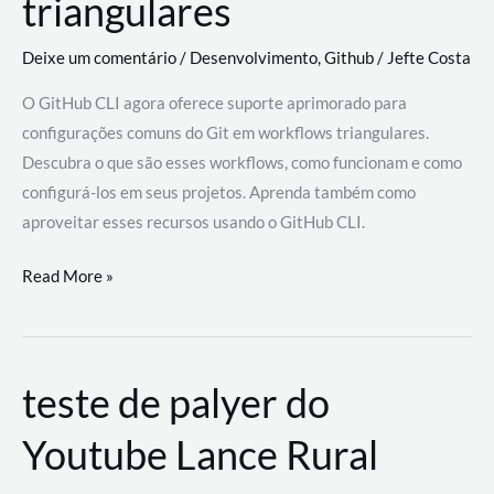
triangulares
Deixe um comentário
/
Desenvolvimento
,
Github
/
Jefte Costa
O GitHub CLI agora oferece suporte aprimorado para
configurações comuns do Git em workflows triangulares.
Descubra o que são esses workflows, como funcionam e como
configurá-los em seus projetos. Aprenda também como
aproveitar esses recursos usando o GitHub CLI.
GitHub
Read More »
CLI
revoluciona
fluxos
teste de palyer do
de
trabalho
Youtube Lance Rural
com
suporte