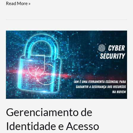
DevSecOps
Read More »
na
Prática:
Integrando
Desenvolvimento,
Segurança
e
Operações
Gerenciamento de
Identidade e Acesso