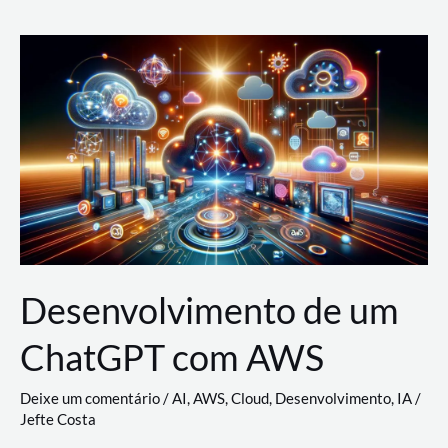
e
Acesso
(IAM)
na
Nuvem:
Google
Cloud,
AWS
e
Azure
Desenvolvimento de um
ChatGPT com AWS
Deixe um comentário
/
AI
,
AWS
,
Cloud
,
Desenvolvimento
,
IA
/
Jefte Costa