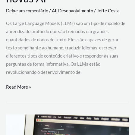
Deixe um comentário
/
AI
,
Desenvolvimento
/
Jefte Costa
Os Large Language Models (LLMs) são um tipo de modelo de
aprendizado profundo que são treinados em grandes
quantidades de dados de texto. Eles são capazes de gerar
texto semelhante ao humano, traduzir idiomas, escrever
diferentes tipos de conteúdo criativo e responder às suas
perguntas de forma informativa. Os LLMs estão
revolucionando o desenvolvimento de
Large
Read More »
Language
Models
(LLMs):
como
eles